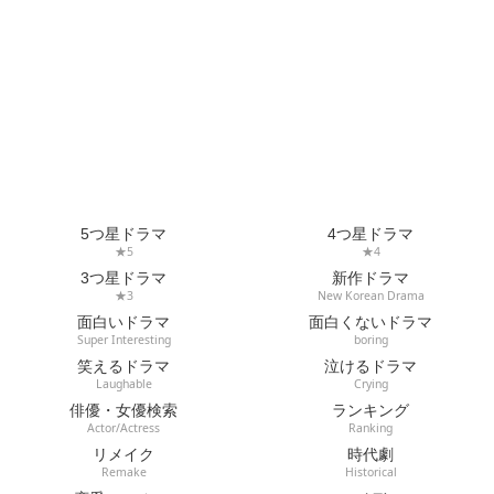
5つ星ドラマ
4つ星ドラマ
★5
★4
3つ星ドラマ
新作ドラマ
★3
New Korean Drama
面白いドラマ
面白くないドラマ
Super Interesting
boring
笑えるドラマ
泣けるドラマ
Laughable
Crying
俳優・女優検索
ランキング
Actor/Actress
Ranking
リメイク
時代劇
Remake
Historical