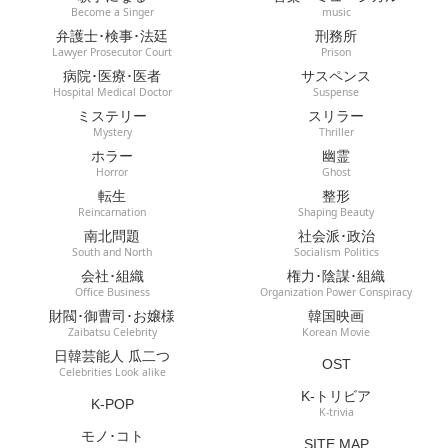
Become a Singer
music
弁護士･検事･法廷
刑務所
Lawyer Prosecutor Court
Prison
病院･医療･医者
サスペンス
Hospital Medical Doctor
Suspense
ミステリー
スリラー
Mystery
Thriller
ホラー
幽霊
Horror
Ghost
転生
整形
Reincarnation
Shaping Beauty
南北問題
社会派･政治
South and North
Socialism Politics
会社･組織
権力･陰謀･組織
Office Business
Organization Power Conspiracy
財閥･御曹司･お嬢様
韓国映画
Zaibatsu Celebrity
Korean Movie
日韓芸能人 瓜二つ
OST
Celebrities Look alike
K-トリビア
K-POP
K-trivia
モノ･コト
SITE MAP