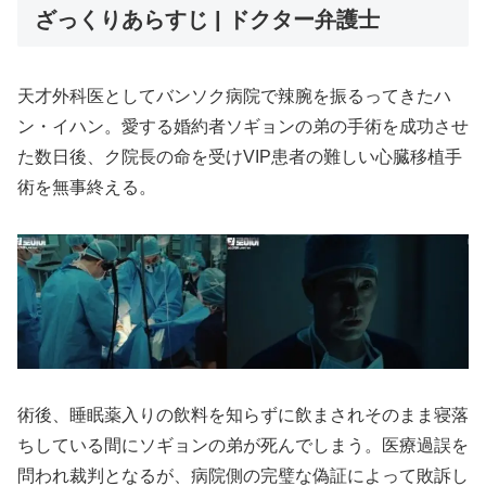
ざっくりあらすじ | ドクター弁護士
天才外科医としてバンソク病院で辣腕を振るってきたハ
ン・イハン。愛する婚約者ソギョンの弟の手術を成功させ
た数日後、ク院長の命を受けVIP患者の難しい心臓移植手
術を無事終える。
術後、睡眠薬入りの飲料を知らずに飲まされそのまま寝落
ちしている間にソギョンの弟が死んでしまう。医療過誤を
問われ裁判となるが、病院側の完璧な偽証によって敗訴し