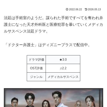
2022.06.22
2026.05.13
法廷は手術室のようだ。謀られた手術ですべてを奪われ弁
護士になった天才外科医と医療犯罪を暴いていくメディカ
ルサスペンス法廷ドラマ。
「ドクター弁護士」はディズニープラスで配信中。
ドラマ評価
★3.0
OST評価
♫2.2
ジャンル
メディカルサスペンス