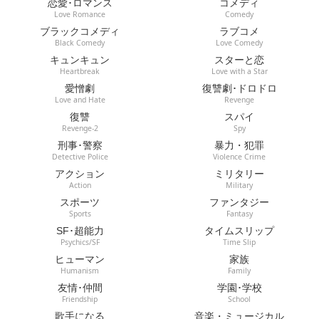
恋愛･ロマンス
コメディ
Love Romance
Comedy
ブラックコメディ
ラブコメ
Black Comedy
Love Comedy
キュンキュン
スターと恋
Heartbreak
Love with a Star
愛憎劇
復讐劇･ドロドロ
Love and Hate
Revenge
復讐
スパイ
Revenge-2
Spy
刑事･警察
暴力・犯罪
Detective Police
Violence Crime
アクション
ミリタリー
Action
Military
スポーツ
ファンタジー
Sports
Fantasy
SF･超能力
タイムスリップ
Psychics/SF
Time Slip
ヒューマン
家族
Humanism
Family
友情･仲間
学園･学校
Friendship
School
歌手になる
音楽・ミュージカル