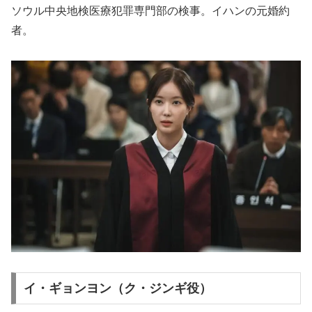
ソウル中央地検医療犯罪専門部の検事。イハンの元婚約
者。
イ・ギョンヨン（ク・ジンギ役）