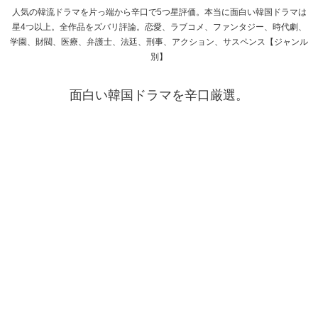
人気の韓流ドラマを片っ端から辛口で5つ星評価。本当に面白い韓国ドラマは
星4つ以上。全作品をズバリ評論。恋愛、ラブコメ、ファンタジー、時代劇、
学園、財閥、医療、弁護士、法廷、刑事、アクション、サスペンス【ジャンル
別】
面白い韓国ドラマを辛口厳選。