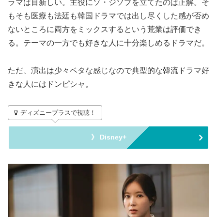
ラマは目新しい。主役にソ・ジソプを立てたのは正解。そ
もそも医療も法廷も韓国ドラマでは出し尽くした感が否め
ないところに両方をミックスするという荒業は評価でき
る。テーマの一方でも好きな人に十分楽しめるドラマだ。
ただ、演出は少々ベタな感じなので典型的な韓流ドラマ好
きな人にはドンピシャ。
ディズニープラスで視聴！
》 Disney+