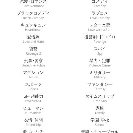
恋愛･ロマンス
コメディ
Love Romance
Comedy
ブラックコメディ
ラブコメ
Black Comedy
Love Comedy
キュンキュン
スターと恋
Heartbreak
Love with a Star
愛憎劇
復讐劇･ドロドロ
Love and Hate
Revenge
復讐
スパイ
Revenge-2
Spy
刑事･警察
暴力・犯罪
Detective Police
Violence Crime
アクション
ミリタリー
Action
Military
スポーツ
ファンタジー
Sports
Fantasy
SF･超能力
タイムスリップ
Psychics/SF
Time Slip
ヒューマン
家族
Humanism
Family
友情･仲間
学園･学校
Friendship
School
歌手になる
音楽・ミュージカル