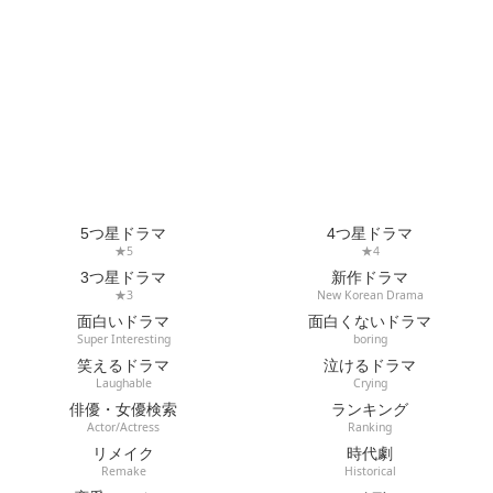
5つ星ドラマ
4つ星ドラマ
★5
★4
3つ星ドラマ
新作ドラマ
★3
New Korean Drama
面白いドラマ
面白くないドラマ
Super Interesting
boring
笑えるドラマ
泣けるドラマ
Laughable
Crying
俳優・女優検索
ランキング
Actor/Actress
Ranking
リメイク
時代劇
Remake
Historical