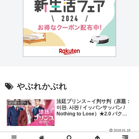
やぶれかぶれ
法廷プリンス～イ判サ判（原題：
2つ星ドラマ
이판. 사판 / イッパンサッパン /
Nothing to Lose）★2.0 パク・
ウンビン、ヨン・ウジン
2018.01.18