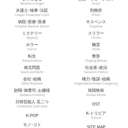
Become a Singer
music
弁護士･検事･法廷
刑務所
Lawyer Prosecutor Court
Prison
病院･医療･医者
サスペンス
Hospital Medical Doctor
Suspense
ミステリー
スリラー
Mystery
Thriller
ホラー
幽霊
Horror
Ghost
転生
整形
Reincarnation
Shaping Beauty
南北問題
社会派･政治
South and North
Socialism Politics
会社･組織
権力･陰謀･組織
Office Business
Organization Power Conspiracy
財閥･御曹司･お嬢様
韓国映画
Zaibatsu Celebrity
Korean Movie
日韓芸能人 瓜二つ
OST
Celebrities Look alike
K-トリビア
K-POP
K-trivia
モノ･コト
SITE MAP