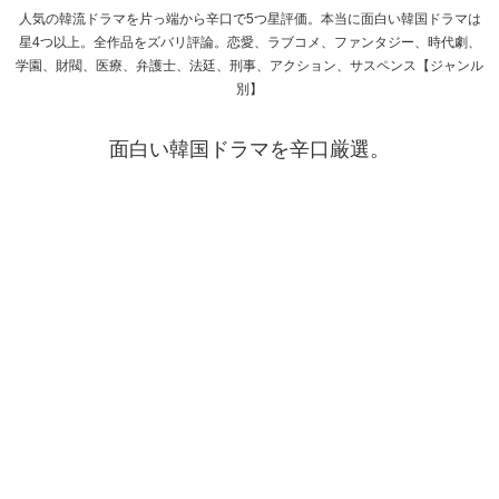
人気の韓流ドラマを片っ端から辛口で5つ星評価。本当に面白い韓国ドラマは
星4つ以上。全作品をズバリ評論。恋愛、ラブコメ、ファンタジー、時代劇、
学園、財閥、医療、弁護士、法廷、刑事、アクション、サスペンス【ジャンル
別】
面白い韓国ドラマを辛口厳選。