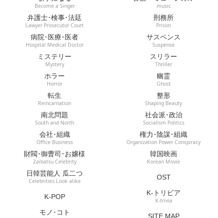
Become a Singer
music
弁護士･検事･法廷
刑務所
Lawyer Prosecutor Court
Prison
病院･医療･医者
サスペンス
Hospital Medical Doctor
Suspense
ミステリー
スリラー
Mystery
Thriller
ホラー
幽霊
Horror
Ghost
転生
整形
Reincarnation
Shaping Beauty
南北問題
社会派･政治
South and North
Socialism Politics
会社･組織
権力･陰謀･組織
Office Business
Organization Power Conspiracy
財閥･御曹司･お嬢様
韓国映画
Zaibatsu Celebrity
Korean Movie
日韓芸能人 瓜二つ
OST
Celebrities Look alike
K-トリビア
K-POP
K-trivia
モノ･コト
SITE MAP