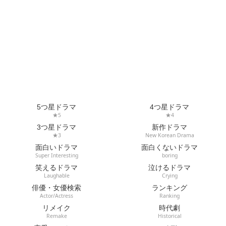
5つ星ドラマ
4つ星ドラマ
★5
★4
3つ星ドラマ
新作ドラマ
★3
New Korean Drama
面白いドラマ
面白くないドラマ
Super Interesting
boring
笑えるドラマ
泣けるドラマ
Laughable
Crying
俳優・女優検索
ランキング
Actor/Actress
Ranking
リメイク
時代劇
Remake
Historical