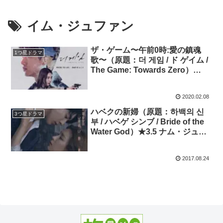
イム・ジュファン
ザ・ゲーム〜午前0時:愛の鎮魂
1つ星ドラマ
歌〜（原題：더 게임 / ド ゲイム /
The Game: Towards Zero）
★1.5 キャスト :オク・テギョン、
イ・ヨニ、イム・ジュファン
2020.02.08