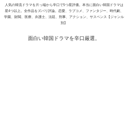
人気の韓流ドラマを片っ端から辛口で5つ星評価。本当に面白い韓国ドラマは
星4つ以上。全作品をズバリ評論。恋愛、ラブコメ、ファンタジー、時代劇、
学園、財閥、医療、弁護士、法廷、刑事、アクション、サスペンス【ジャンル
別】
面白い韓国ドラマを辛口厳選。