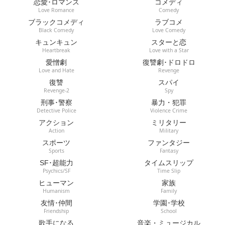
恋愛･ロマンス
コメディ
Love Romance
Comedy
ブラックコメディ
ラブコメ
Black Comedy
Love Comedy
キュンキュン
スターと恋
Heartbreak
Love with a Star
愛憎劇
復讐劇･ドロドロ
Love and Hate
Revenge
復讐
スパイ
Revenge-2
Spy
刑事･警察
暴力・犯罪
Detective Police
Violence Crime
アクション
ミリタリー
Action
Military
スポーツ
ファンタジー
Sports
Fantasy
SF･超能力
タイムスリップ
Psychics/SF
Time Slip
ヒューマン
家族
Humanism
Family
友情･仲間
学園･学校
Friendship
School
歌手になる
音楽・ミュージカル