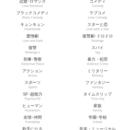
恋愛･ロマンス
コメディ
Love Romance
Comedy
ブラックコメディ
ラブコメ
Black Comedy
Love Comedy
キュンキュン
スターと恋
Heartbreak
Love with a Star
愛憎劇
復讐劇･ドロドロ
Love and Hate
Revenge
復讐
スパイ
Revenge-2
Spy
刑事･警察
暴力・犯罪
Detective Police
Violence Crime
アクション
ミリタリー
Action
Military
スポーツ
ファンタジー
Sports
Fantasy
SF･超能力
タイムスリップ
Psychics/SF
Time Slip
ヒューマン
家族
Humanism
Family
友情･仲間
学園･学校
Friendship
School
歌手になる
音楽・ミュージカル