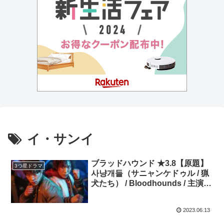
イ・サンイ
ブラッドハウンド ★3.8【原題】
3つ星ドラマ
사냥개들（サニャンケドゥル / 猟
犬たち） / Bloodhounds / 主演：
ウ・ドファン、イ・サンイ
2023.06.13