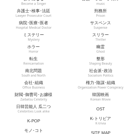
Become a Singer
music
弁護士･検事･法廷
刑務所
Lawyer Prosecutor Court
Prison
病院･医療･医者
サスペンス
Hospital Medical Doctor
Suspense
ミステリー
スリラー
Mystery
Thriller
ホラー
幽霊
Horror
Ghost
転生
整形
Reincarnation
Shaping Beauty
南北問題
社会派･政治
South and North
Socialism Politics
会社･組織
権力･陰謀･組織
Office Business
Organization Power Conspiracy
財閥･御曹司･お嬢様
韓国映画
Zaibatsu Celebrity
Korean Movie
日韓芸能人 瓜二つ
OST
Celebrities Look alike
K-トリビア
K-POP
K-trivia
モノ･コト
SITE MAP