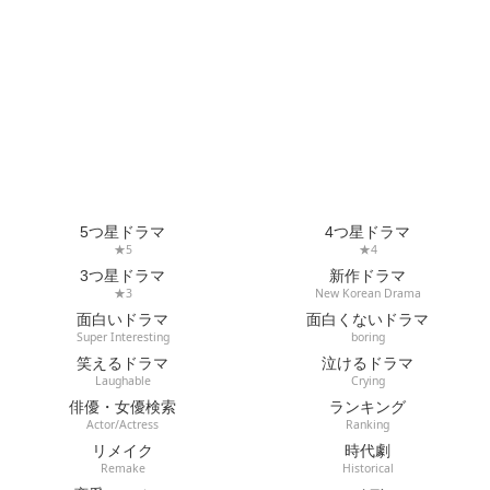
5つ星ドラマ
4つ星ドラマ
★5
★4
3つ星ドラマ
新作ドラマ
★3
New Korean Drama
面白いドラマ
面白くないドラマ
Super Interesting
boring
笑えるドラマ
泣けるドラマ
Laughable
Crying
俳優・女優検索
ランキング
Actor/Actress
Ranking
リメイク
時代劇
Remake
Historical