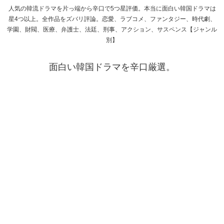
人気の韓流ドラマを片っ端から辛口で5つ星評価。本当に面白い韓国ドラマは
星4つ以上。全作品をズバリ評論。恋愛、ラブコメ、ファンタジー、時代劇、
学園、財閥、医療、弁護士、法廷、刑事、アクション、サスペンス【ジャンル
別】
面白い韓国ドラマを辛口厳選。