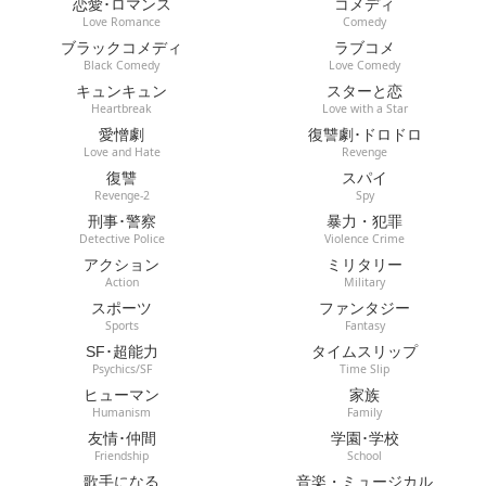
恋愛･ロマンス
コメディ
Love Romance
Comedy
ブラックコメディ
ラブコメ
Black Comedy
Love Comedy
キュンキュン
スターと恋
Heartbreak
Love with a Star
愛憎劇
復讐劇･ドロドロ
Love and Hate
Revenge
復讐
スパイ
Revenge-2
Spy
刑事･警察
暴力・犯罪
Detective Police
Violence Crime
アクション
ミリタリー
Action
Military
スポーツ
ファンタジー
Sports
Fantasy
SF･超能力
タイムスリップ
Psychics/SF
Time Slip
ヒューマン
家族
Humanism
Family
友情･仲間
学園･学校
Friendship
School
歌手になる
音楽・ミュージカル