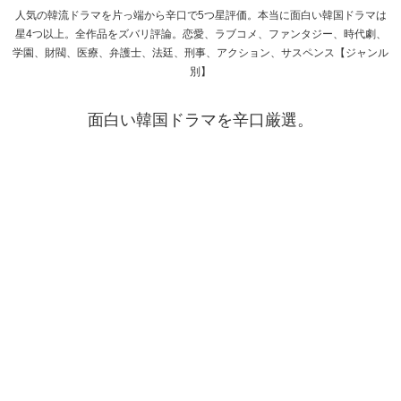
人気の韓流ドラマを片っ端から辛口で5つ星評価。本当に面白い韓国ドラマは
星4つ以上。全作品をズバリ評論。恋愛、ラブコメ、ファンタジー、時代劇、
学園、財閥、医療、弁護士、法廷、刑事、アクション、サスペンス【ジャンル
別】
面白い韓国ドラマを辛口厳選。