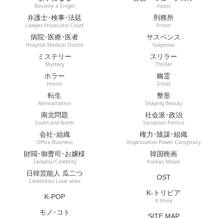
Become a Singer
music
弁護士･検事･法廷
刑務所
Lawyer Prosecutor Court
Prison
病院･医療･医者
サスペンス
Hospital Medical Doctor
Suspense
ミステリー
スリラー
Mystery
Thriller
ホラー
幽霊
Horror
Ghost
転生
整形
Reincarnation
Shaping Beauty
南北問題
社会派･政治
South and North
Socialism Politics
会社･組織
権力･陰謀･組織
Office Business
Organization Power Conspiracy
財閥･御曹司･お嬢様
韓国映画
Zaibatsu Celebrity
Korean Movie
日韓芸能人 瓜二つ
OST
Celebrities Look alike
K-トリビア
K-POP
K-trivia
モノ･コト
SITE MAP