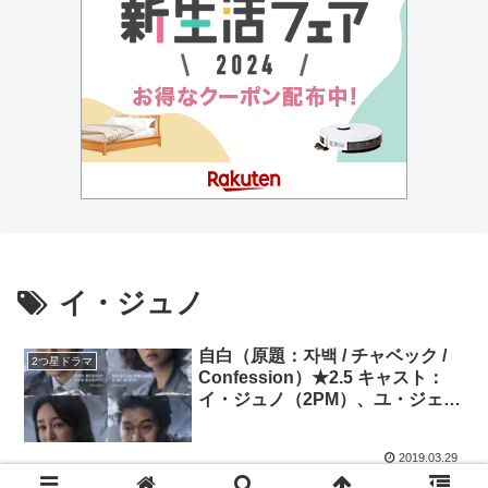
イ・ジュノ
自白（原題：자백 / チャベック /
2つ星ドラマ
Confession）★2.5 キャスト：
イ・ジュノ（2PM）、ユ・ジェミ
ョン
2019.03.29