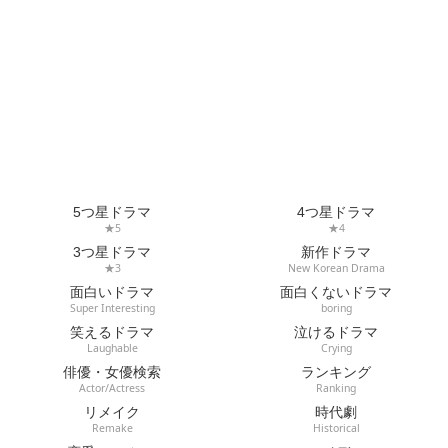
5つ星ドラマ
4つ星ドラマ
★5
★4
3つ星ドラマ
新作ドラマ
★3
New Korean Drama
面白いドラマ
面白くないドラマ
Super Interesting
boring
笑えるドラマ
泣けるドラマ
Laughable
Crying
俳優・女優検索
ランキング
Actor/Actress
Ranking
リメイク
時代劇
Remake
Historical