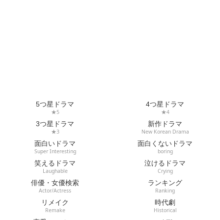
5つ星ドラマ
4つ星ドラマ
★5
★4
3つ星ドラマ
新作ドラマ
★3
New Korean Drama
面白いドラマ
面白くないドラマ
Super Interesting
boring
笑えるドラマ
泣けるドラマ
Laughable
Crying
俳優・女優検索
ランキング
Actor/Actress
Ranking
リメイク
時代劇
Remake
Historical