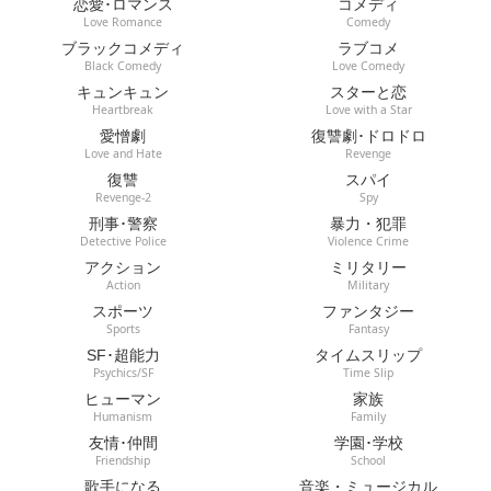
恋愛･ロマンス
コメディ
Love Romance
Comedy
ブラックコメディ
ラブコメ
Black Comedy
Love Comedy
キュンキュン
スターと恋
Heartbreak
Love with a Star
愛憎劇
復讐劇･ドロドロ
Love and Hate
Revenge
復讐
スパイ
Revenge-2
Spy
刑事･警察
暴力・犯罪
Detective Police
Violence Crime
アクション
ミリタリー
Action
Military
スポーツ
ファンタジー
Sports
Fantasy
SF･超能力
タイムスリップ
Psychics/SF
Time Slip
ヒューマン
家族
Humanism
Family
友情･仲間
学園･学校
Friendship
School
歌手になる
音楽・ミュージカル