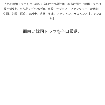
人気の韓流ドラマを片っ端から辛口で5つ星評価。本当に面白い韓国ドラマは
星4つ以上。全作品をズバリ評論。恋愛、ラブコメ、ファンタジー、時代劇、
学園、財閥、医療、弁護士、法廷、刑事、アクション、サスペンス【ジャンル
別】
面白い韓国ドラマを辛口厳選。