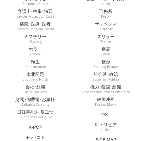
Become a Singer
music
弁護士･検事･法廷
刑務所
Lawyer Prosecutor Court
Prison
病院･医療･医者
サスペンス
Hospital Medical Doctor
Suspense
ミステリー
スリラー
Mystery
Thriller
ホラー
幽霊
Horror
Ghost
転生
整形
Reincarnation
Shaping Beauty
南北問題
社会派･政治
South and North
Socialism Politics
会社･組織
権力･陰謀･組織
Office Business
Organization Power Conspiracy
財閥･御曹司･お嬢様
韓国映画
Zaibatsu Celebrity
Korean Movie
日韓芸能人 瓜二つ
OST
Celebrities Look alike
K-トリビア
K-POP
K-trivia
モノ･コト
SITE MAP