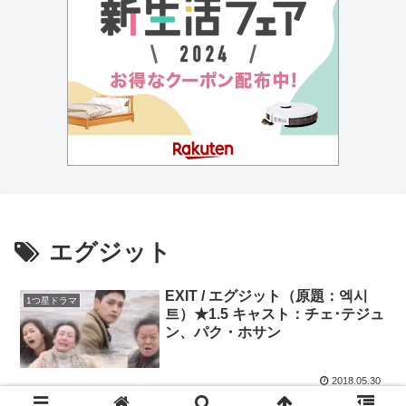
エグジット
EXIT / エグジット（原題：엑시
1つ星ドラマ
트）★1.5 キャスト：チェ･テジュ
ン、パク・ホサン
2018.05.30