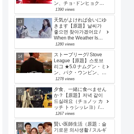
ン、チョ･ドンヒョク、
チョン･ヘイン
1390 views
天気がよければ会いにゆ
きます【原題】날씨가
좋으면 찾아가겠어요 /
When the Weather Is
Fine）★2.8 ソ・ガンジ
1280 views
ュン、パク・ミニョン
ストーブリーグ/ Stove
League【原題】스토브
리그 ★5.0 ナムグン・ミ
ン、パク・ウンビン、
オ・ジョンセ、チョ・ビ
1278 views
ョンギュ
夕食、一緒に食べません
か？【原題】저녁 같이
드실래요（チョノッ カ
ッチ トゥシッレヨ）/
Dinner Mate ★3.2 ソン･
1267 views
スンホン、ソ･ジヘ
賢い医師生活（原題：슬
기로운 의사생활 / スルギ