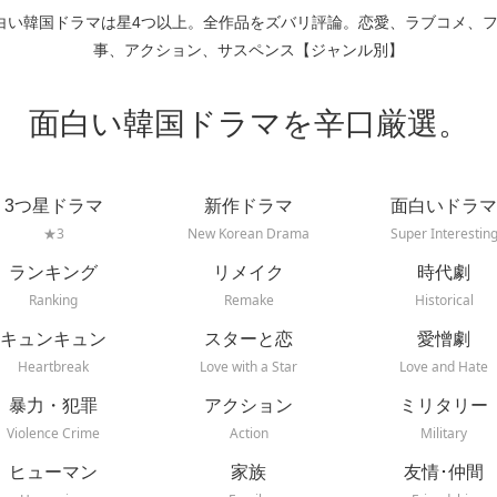
白い韓国ドラマは星4つ以上。全作品をズバリ評論。恋愛、ラブコメ、
事、アクション、サスペンス【ジャンル別】
面白い韓国ドラマを辛口厳選。
3つ星ドラマ
新作ドラマ
面白いドラマ
★3
New Korean Drama
Super Interestin
ランキング
リメイク
時代劇
Ranking
Remake
Historical
キュンキュン
スターと恋
愛憎劇
Heartbreak
Love with a Star
Love and Hate
暴力・犯罪
アクション
ミリタリー
Violence Crime
Action
Military
ヒューマン
家族
友情･仲間