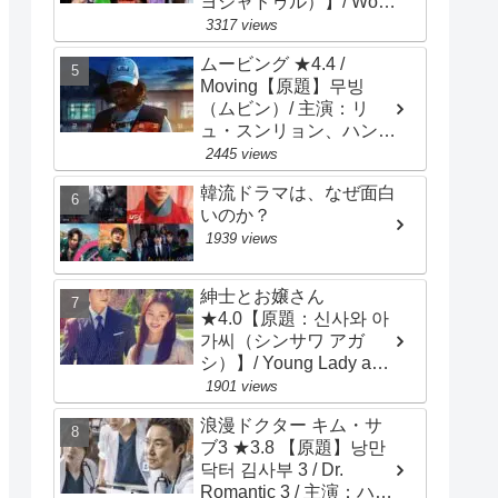
ヨジャドゥル）】/ Work
Later, Drink Now /
3317 views
Drinker City Women / 主
ムービング ★4.4 /
演：イ･ソンビン、ハン･
Moving【原題】무빙
ソナ、チョン･ウンジ
（ムビン）/ 主演：リ
ュ・スンリョン、ハン・
ヒョジュ、チョ・インソ
2445 views
ン
韓流ドラマは、なぜ面白
いのか？
1939 views
紳士とお嬢さん
★4.0【原題：신사와 아
가씨（シンサワ アガ
シ）】/ Young Lady and
Gentleman / 主演：チ･
1901 views
ヒョヌ、イ･セヒ
浪漫ドクター キム・サ
ブ3 ★3.8 【原題】낭만
닥터 김사부 3 / Dr.
Romantic 3 / 主演：ハ