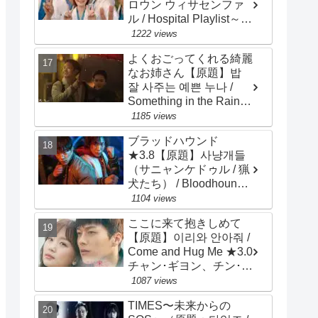
ロウン ウィサセンファ
ル / Hospital Playlist～
Wise Doctor Life）★4.0
1222 views
チョ･ジョンソク、チョ
よくおごってくれる綺麗
ン･ギョンホ、ユ･ヨンソ
なお姉さん【原題】밥
ク
잘 사주는 예쁜 누나 /
Something in the Rain～
Pretty Sister Who Buys
1185 views
Me Food ★3.0 ソン・イ
ブラッドハウンド
ェジン、チョン・ヘイン
★3.8【原題】사냥개들
（サニャンケドゥル / 猟
犬たち） / Bloodhounds
/ 主演：ウ・ドファン、
1104 views
イ・サンイ
ここに来て抱きしめて
【原題】이리와 안아줘 /
Come and Hug Me ★3.0
チャン･ギヨン、チン･キ
ジュ、ナム･ダルム、リ
1087 views
ュ･ハンビ、ホ･ジュノ
TIMES〜未来からの