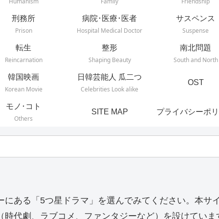
Humanism
Family
Friendship
刑務所
病院･医療･医者
サスペンス
Prison
Hospital Medical Doctor
Suspense
転生
整形
南北問題
Reincarnation
Shaping Beauty
South and North
韓国映画
日韓芸能人 瓜二つ
OST
Korean Movie
Celebrities Look alike
モノ･コト
SITE MAP
プライバシーポリ
Others
ーにある「5つ星ドラマ」を選んでみてください。本サ
（時代劇、ラブコメ、ファンタジーなど）を設けていま