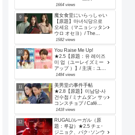
ン・ソッキュ、アン・ヒ
1664 views
ョソプ、イ・ソンギョン
魔女食堂にいらっしゃい
【原題】마녀식당으로
오세요（マニョシッタン
ウロ オセヨ）/ The
Witch's Diner ★3.2 ソ
1582 views
ン・ジヒョ、ナム・ジヒ
You Raise Me Up!
ョン
★2.5【原題：유 레이즈
미 업（ユーレイズミー
アップ ）】/ 主演：ユ
ン･シユン、アン･ヒヨン
1484 views
美男堂の事件手帖
★2.8【原題】미남당-사
건수첩 / ミナムダン サッ
コンスチョプ / Café
Minamdang / 主演：ソ・
1418 views
イングク、オ・ヨンソ
RUGAL/ルーガル（原
題：루갈）★2.5 チェ･
ジニョク、パク･ソンウ