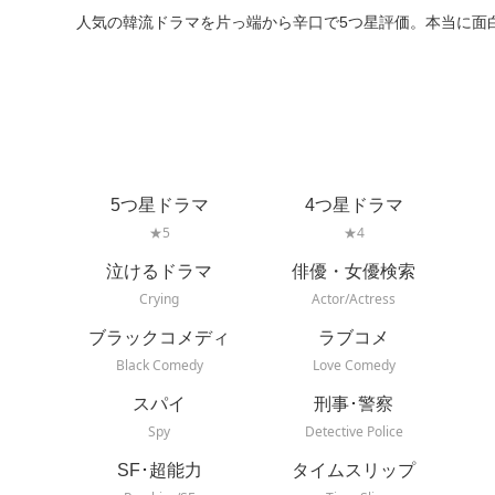
人気の韓流ドラマを片っ端から辛口で5つ星評価。本当に面
5つ星ドラマ
4つ星ドラマ
★5
★4
泣けるドラマ
俳優・女優検索
Crying
Actor/Actress
ブラックコメディ
ラブコメ
Black Comedy
Love Comedy
スパイ
刑事･警察
Spy
Detective Police
SF･超能力
タイムスリップ