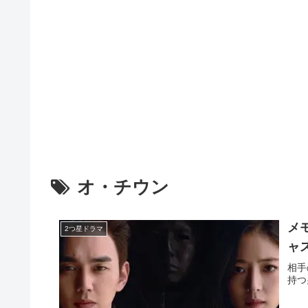
オ・チウン
メモ
2つ星ドラマ
ャ
相手
持つ