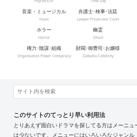
Psychics/SF
Time Slip
音楽・ミュージカル
弁護士･検事･法廷
music
Lawyer Prosecutor Court
ホラー
幽霊
Horror
Ghost
権力･陰謀･組織
財閥･御曹司･お嬢様
Organization Power Conspiracy
Zaibatsu Celebrity
このサイトのてっとり早い利用法
とりあえず面白いドラマを探してる方はメーニュ
は少ないです。メニューにはいろいろなジャンル