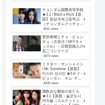
チョンダム国際高等学校
★3.1 / Bitch x Rich【原
題】청담국제고등학교
（チョンダムクッチェ
コドゥンハッキョ）/
6611 views
Cheongdam
菅田将暉とチョ・ビョン
International High
ギュ（조병규 / SKYキャ
School / 主演：イ・ウン
ッスル）～日韓芸能人の
セム、イェリ
瓜二つシリーズ
5673 views
ミスター・サンシャイン
/ Mr. Sunshine【原題】
미스터 션샤인 ★5.0 イ･
ビョンホン、キム･テ
リ、ユ･ヨンソク、ピョ
4208 views
ン･ヨハン、チョ･ウジ
酒飲みな都会の女たち
ン、キム･ビョンチョ
★3.1【原題：술꾼도시
ル、キム･サラン、ペ･ジ
여자들（スルクントシ
ョンナム、チェ･ムソン