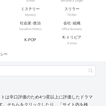
School
Become a Singer
ミステリー
スリラー
Mystery
Thriller
社会派･政治
会社･組織
Socialism Politics
Office Business
K-トリビア
K-POP
K-trivia
シー
イトは辛口評価のため4つ星以上に評価したドラマ
す。そちらをクリックしたり、「サイト内を検