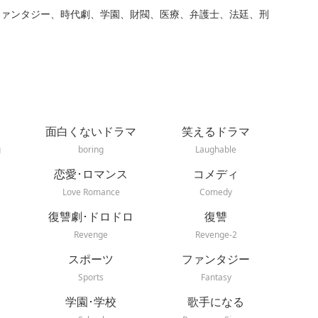
ファンタジー、時代劇、学園、財閥、医療、弁護士、法廷、刑
面白くないドラマ
笑えるドラマ
g
boring
Laughable
恋愛･ロマンス
コメディ
Love Romance
Comedy
復讐劇･ドロドロ
復讐
Revenge
Revenge-2
スポーツ
ファンタジー
Sports
Fantasy
学園･学校
歌手になる