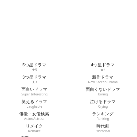
5つ星ドラマ
4つ星ドラマ
★5
★4
3つ星ドラマ
新作ドラマ
★3
New Korean Drama
面白いドラマ
面白くないドラマ
Super Interesting
boring
笑えるドラマ
泣けるドラマ
Laughable
Crying
俳優・女優検索
ランキング
Actor/Actress
Ranking
リメイク
時代劇
Remake
Historical