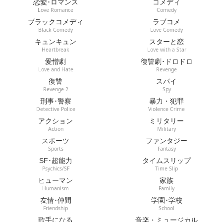
恋愛･ロマンス
コメディ
Love Romance
Comedy
ブラックコメディ
ラブコメ
Black Comedy
Love Comedy
キュンキュン
スターと恋
Heartbreak
Love with a Star
愛憎劇
復讐劇･ドロドロ
Love and Hate
Revenge
復讐
スパイ
Revenge-2
Spy
刑事･警察
暴力・犯罪
Detective Police
Violence Crime
アクション
ミリタリー
Action
Military
スポーツ
ファンタジー
Sports
Fantasy
SF･超能力
タイムスリップ
Psychics/SF
Time Slip
ヒューマン
家族
Humanism
Family
友情･仲間
学園･学校
Friendship
School
歌手になる
音楽・ミュージカル