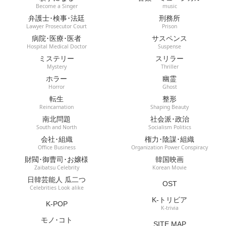
Become a Singer
music
弁護士･検事･法廷
刑務所
Lawyer Prosecutor Court
Prison
病院･医療･医者
サスペンス
Hospital Medical Doctor
Suspense
ミステリー
スリラー
Mystery
Thriller
ホラー
幽霊
Horror
Ghost
転生
整形
Reincarnation
Shaping Beauty
南北問題
社会派･政治
South and North
Socialism Politics
会社･組織
権力･陰謀･組織
Office Business
Organization Power Conspiracy
財閥･御曹司･お嬢様
韓国映画
Zaibatsu Celebrity
Korean Movie
日韓芸能人 瓜二つ
OST
Celebrities Look alike
K-トリビア
K-POP
K-trivia
モノ･コト
SITE MAP