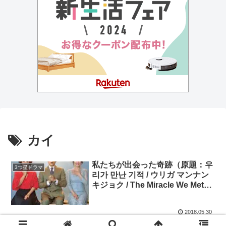
カイ
私たちが出会った奇跡（原題：우
3つ星ドラマ
리가 만난 기적 / ウリガ マンナン
キジョク / The Miracle We Met）
★3.8 キム・ミョンミン、キム・
ヒョンジ、ラ・ミラン、カイ
2018.05.30