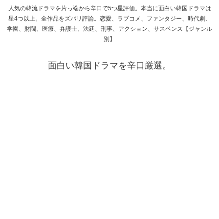
人気の韓流ドラマを片っ端から辛口で5つ星評価。本当に面白い韓国ドラマは
星4つ以上。全作品をズバリ評論。恋愛、ラブコメ、ファンタジー、時代劇、
学園、財閥、医療、弁護士、法廷、刑事、アクション、サスペンス【ジャンル
別】
面白い韓国ドラマを辛口厳選。