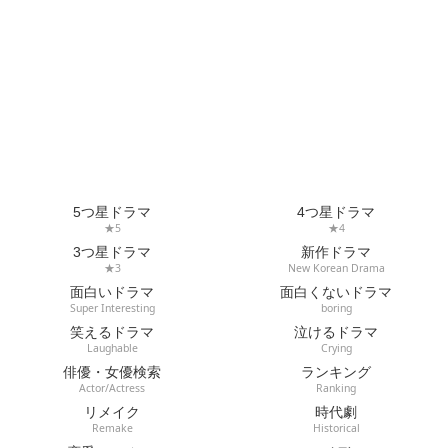
5つ星ドラマ
4つ星ドラマ
★5
★4
3つ星ドラマ
新作ドラマ
★3
New Korean Drama
面白いドラマ
面白くないドラマ
Super Interesting
boring
笑えるドラマ
泣けるドラマ
Laughable
Crying
俳優・女優検索
ランキング
Actor/Actress
Ranking
リメイク
時代劇
Remake
Historical