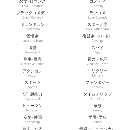
恋愛･ロマンス
コメディ
Love Romance
Comedy
ブラックコメディ
ラブコメ
Black Comedy
Love Comedy
キュンキュン
スターと恋
Heartbreak
Love with a Star
愛憎劇
復讐劇･ドロドロ
Love and Hate
Revenge
復讐
スパイ
Revenge-2
Spy
刑事･警察
暴力・犯罪
Detective Police
Violence Crime
アクション
ミリタリー
Action
Military
スポーツ
ファンタジー
Sports
Fantasy
SF･超能力
タイムスリップ
Psychics/SF
Time Slip
ヒューマン
家族
Humanism
Family
友情･仲間
学園･学校
Friendship
School
歌手になる
音楽・ミュージカル