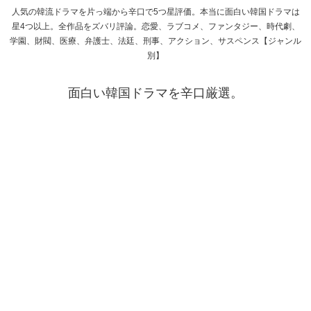
人気の韓流ドラマを片っ端から辛口で5つ星評価。本当に面白い韓国ドラマは
星4つ以上。全作品をズバリ評論。恋愛、ラブコメ、ファンタジー、時代劇、
学園、財閥、医療、弁護士、法廷、刑事、アクション、サスペンス【ジャンル
別】
面白い韓国ドラマを辛口厳選。