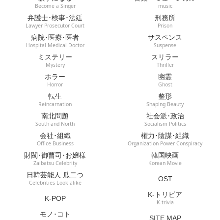
Become a Singer
music
弁護士･検事･法廷
刑務所
Lawyer Prosecutor Court
Prison
病院･医療･医者
サスペンス
Hospital Medical Doctor
Suspense
ミステリー
スリラー
Mystery
Thriller
ホラー
幽霊
Horror
Ghost
転生
整形
Reincarnation
Shaping Beauty
南北問題
社会派･政治
South and North
Socialism Politics
会社･組織
権力･陰謀･組織
Office Business
Organization Power Conspiracy
財閥･御曹司･お嬢様
韓国映画
Zaibatsu Celebrity
Korean Movie
日韓芸能人 瓜二つ
OST
Celebrities Look alike
K-トリビア
K-POP
K-trivia
モノ･コト
SITE MAP