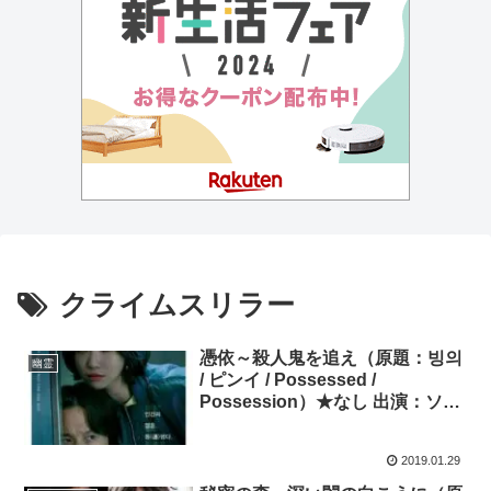
クライムスリラー
憑依～殺人鬼を追え（原題：빙의
幽霊
/ ピンイ / Possessed /
Possession）★なし 出演：ソ
ン・セビョク、コ・ジュニ
2019.01.29