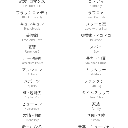
恋愛･ロマンス
コメディ
Love Romance
Comedy
ブラックコメディ
ラブコメ
Black Comedy
Love Comedy
キュンキュン
スターと恋
Heartbreak
Love with a Star
愛憎劇
復讐劇･ドロドロ
Love and Hate
Revenge
復讐
スパイ
Revenge-2
Spy
刑事･警察
暴力・犯罪
Detective Police
Violence Crime
アクション
ミリタリー
Action
Military
スポーツ
ファンタジー
Sports
Fantasy
SF･超能力
タイムスリップ
Psychics/SF
Time Slip
ヒューマン
家族
Humanism
Family
友情･仲間
学園･学校
Friendship
School
歌手になる
音楽・ミュージカル