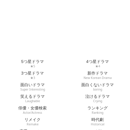
5つ星ドラマ
4つ星ドラマ
★5
★4
3つ星ドラマ
新作ドラマ
★3
New Korean Drama
面白いドラマ
面白くないドラマ
Super Interesting
boring
笑えるドラマ
泣けるドラマ
Laughable
Crying
俳優・女優検索
ランキング
Actor/Actress
Ranking
リメイク
時代劇
Remake
Historical