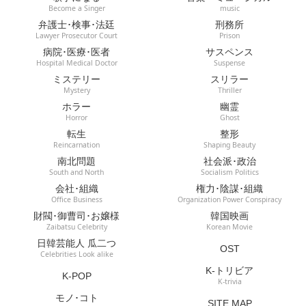
Become a Singer
music
弁護士･検事･法廷
刑務所
Lawyer Prosecutor Court
Prison
病院･医療･医者
サスペンス
Hospital Medical Doctor
Suspense
ミステリー
スリラー
Mystery
Thriller
ホラー
幽霊
Horror
Ghost
転生
整形
Reincarnation
Shaping Beauty
南北問題
社会派･政治
South and North
Socialism Politics
会社･組織
権力･陰謀･組織
Office Business
Organization Power Conspiracy
財閥･御曹司･お嬢様
韓国映画
Zaibatsu Celebrity
Korean Movie
日韓芸能人 瓜二つ
OST
Celebrities Look alike
K-トリビア
K-POP
K-trivia
モノ･コト
SITE MAP