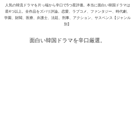
人気の韓流ドラマを片っ端から辛口で5つ星評価。本当に面白い韓国ドラマは
星4つ以上。全作品をズバリ評論。恋愛、ラブコメ、ファンタジー、時代劇、
学園、財閥、医療、弁護士、法廷、刑事、アクション、サスペンス【ジャンル
別】
面白い韓国ドラマを辛口厳選。