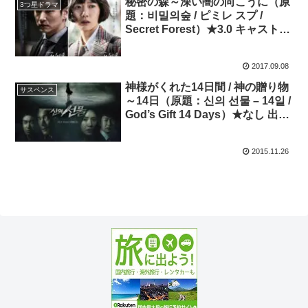
秘密の森～深い闇の向こうに（原
3つ星ドラマ
題：비밀의숲 / ピミレ スプ /
Secret Forest）★3.0 キャスト：
チョ･スンウ、ペ･ドゥナ、イ･ギ
ョンヨン、イ･ジュニョク
2017.09.08
神様がくれた14日間 / 神の贈り物
サスペンス
～14日（原題：신의 선물 – 14일 /
God’s Gift 14 Days）★なし 出
演：イ・ボヨン、チョ・スンウ
2015.11.26