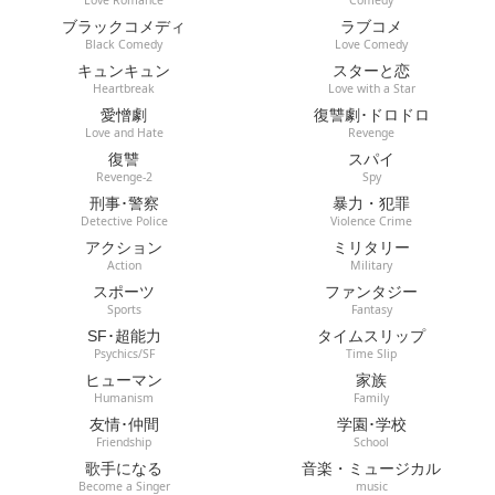
Love Romance
Comedy
ブラックコメディ
ラブコメ
Black Comedy
Love Comedy
キュンキュン
スターと恋
Heartbreak
Love with a Star
愛憎劇
復讐劇･ドロドロ
Love and Hate
Revenge
復讐
スパイ
Revenge-2
Spy
刑事･警察
暴力・犯罪
Detective Police
Violence Crime
アクション
ミリタリー
Action
Military
スポーツ
ファンタジー
Sports
Fantasy
SF･超能力
タイムスリップ
Psychics/SF
Time Slip
ヒューマン
家族
Humanism
Family
友情･仲間
学園･学校
Friendship
School
歌手になる
音楽・ミュージカル
Become a Singer
music