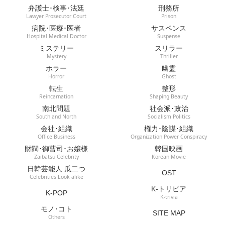
弁護士･検事･法廷
刑務所
Lawyer Prosecutor Court
Prison
病院･医療･医者
サスペンス
Hospital Medical Doctor
Suspense
ミステリー
スリラー
Mystery
Thriller
ホラー
幽霊
Horror
Ghost
転生
整形
Reincarnation
Shaping Beauty
南北問題
社会派･政治
South and North
Socialism Politics
会社･組織
権力･陰謀･組織
Office Business
Organization Power Conspiracy
財閥･御曹司･お嬢様
韓国映画
Zaibatsu Celebrity
Korean Movie
日韓芸能人 瓜二つ
OST
Celebrities Look alike
K-トリビア
K-POP
K-trivia
モノ･コト
SITE MAP
Others