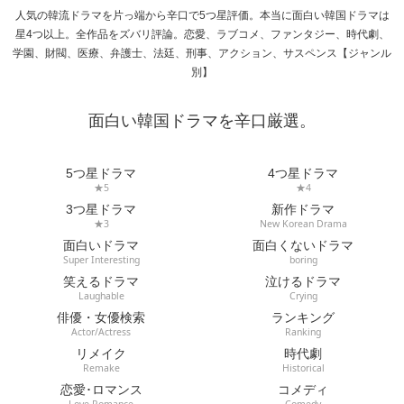
人気の韓流ドラマを片っ端から辛口で5つ星評価。本当に面白い韓国ドラマは
星4つ以上。全作品をズバリ評論。恋愛、ラブコメ、ファンタジー、時代劇、
学園、財閥、医療、弁護士、法廷、刑事、アクション、サスペンス【ジャンル
別】
面白い韓国ドラマを辛口厳選。
5つ星ドラマ
4つ星ドラマ
★5
★4
3つ星ドラマ
新作ドラマ
★3
New Korean Drama
面白いドラマ
面白くないドラマ
Super Interesting
boring
笑えるドラマ
泣けるドラマ
Laughable
Crying
俳優・女優検索
ランキング
Actor/Actress
Ranking
リメイク
時代劇
Remake
Historical
恋愛･ロマンス
コメディ