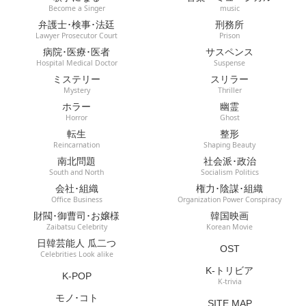
Become a Singer
music
弁護士･検事･法廷
刑務所
Lawyer Prosecutor Court
Prison
病院･医療･医者
サスペンス
Hospital Medical Doctor
Suspense
ミステリー
スリラー
Mystery
Thriller
ホラー
幽霊
Horror
Ghost
転生
整形
Reincarnation
Shaping Beauty
南北問題
社会派･政治
South and North
Socialism Politics
会社･組織
権力･陰謀･組織
Office Business
Organization Power Conspiracy
財閥･御曹司･お嬢様
韓国映画
Zaibatsu Celebrity
Korean Movie
日韓芸能人 瓜二つ
OST
Celebrities Look alike
K-トリビア
K-POP
K-trivia
モノ･コト
SITE MAP