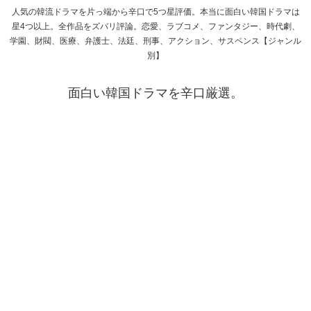
人気の韓流ドラマを片っ端から辛口で5つ星評価。本当に面白い韓国ドラマは
星4つ以上。全作品をズバリ評論。恋愛、ラブコメ、ファンタジー、時代劇、
学園、財閥、医療、弁護士、法廷、刑事、アクション、サスペンス【ジャンル
別】
面白い韓国ドラマを辛口厳選。