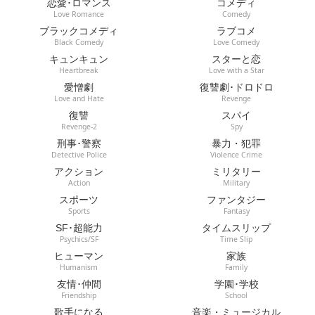
恋愛･ロマンス
コメディ
Love Romance
Comedy
ブラックコメディ
ラブコメ
Black Comedy
Love Comedy
キュンキュン
スターと恋
Heartbreak
Love with a Star
愛憎劇
復讐劇･ドロドロ
Love and Hate
Revenge
復讐
スパイ
Revenge-2
Spy
刑事･警察
暴力・犯罪
Detective Police
Violence Crime
アクション
ミリタリー
Action
Military
スポーツ
ファンタジー
Sports
Fantasy
SF･超能力
タイムスリップ
Psychics/SF
Time Slip
ヒューマン
家族
Humanism
Family
友情･仲間
学園･学校
Friendship
School
歌手になる
音楽・ミュージカル