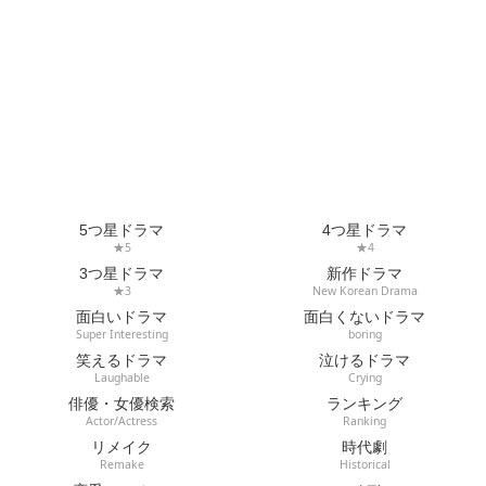
5つ星ドラマ
4つ星ドラマ
★5
★4
3つ星ドラマ
新作ドラマ
★3
New Korean Drama
面白いドラマ
面白くないドラマ
Super Interesting
boring
笑えるドラマ
泣けるドラマ
Laughable
Crying
俳優・女優検索
ランキング
Actor/Actress
Ranking
リメイク
時代劇
Remake
Historical