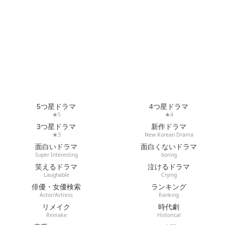
5つ星ドラマ
4つ星ドラマ
★5
★4
3つ星ドラマ
新作ドラマ
★3
New Korean Drama
面白いドラマ
面白くないドラマ
Super Interesting
boring
笑えるドラマ
泣けるドラマ
Laughable
Crying
俳優・女優検索
ランキング
Actor/Actress
Ranking
リメイク
時代劇
Remake
Historical