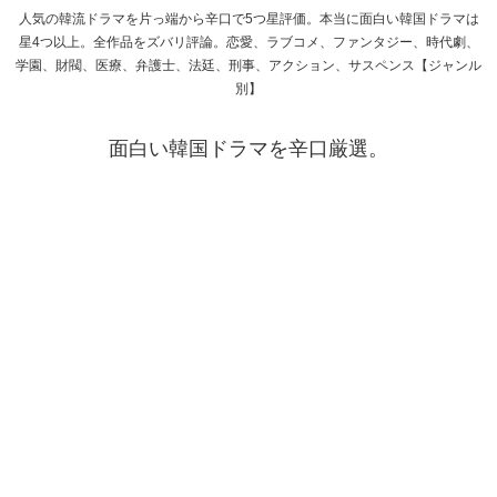
人気の韓流ドラマを片っ端から辛口で5つ星評価。本当に面白い韓国ドラマは
星4つ以上。全作品をズバリ評論。恋愛、ラブコメ、ファンタジー、時代劇、
学園、財閥、医療、弁護士、法廷、刑事、アクション、サスペンス【ジャンル
別】
面白い韓国ドラマを辛口厳選。