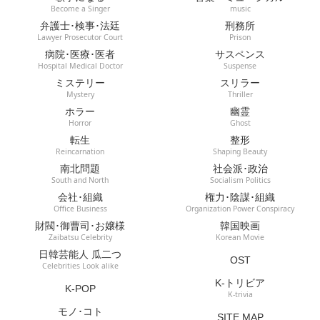
Become a Singer
music
弁護士･検事･法廷
刑務所
Lawyer Prosecutor Court
Prison
病院･医療･医者
サスペンス
Hospital Medical Doctor
Suspense
ミステリー
スリラー
Mystery
Thriller
ホラー
幽霊
Horror
Ghost
転生
整形
Reincarnation
Shaping Beauty
南北問題
社会派･政治
South and North
Socialism Politics
会社･組織
権力･陰謀･組織
Office Business
Organization Power Conspiracy
財閥･御曹司･お嬢様
韓国映画
Zaibatsu Celebrity
Korean Movie
日韓芸能人 瓜二つ
OST
Celebrities Look alike
K-トリビア
K-POP
K-trivia
モノ･コト
SITE MAP