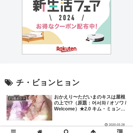
チ・ビョンヒョン
おかえり〜ただいまのキスは屋根
2つ星ドラマ
の上で!?（原題：어서와 / オソワ /
Welcome）★2.0 キム・ミョンス
（エル）、シン・イェウン
2020.03.28