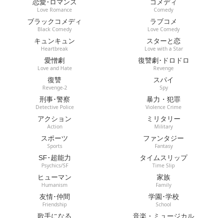
恋愛･ロマンス
コメディ
Love Romance
Comedy
ブラックコメディ
ラブコメ
Black Comedy
Love Comedy
キュンキュン
スターと恋
Heartbreak
Love with a Star
愛憎劇
復讐劇･ドロドロ
Love and Hate
Revenge
復讐
スパイ
Revenge-2
Spy
刑事･警察
暴力・犯罪
Detective Police
Violence Crime
アクション
ミリタリー
Action
Military
スポーツ
ファンタジー
Sports
Fantasy
SF･超能力
タイムスリップ
Psychics/SF
Time Slip
ヒューマン
家族
Humanism
Family
友情･仲間
学園･学校
Friendship
School
歌手になる
音楽・ミュージカル