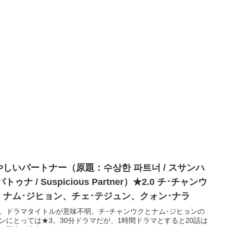
やしいパートナー（原題：수상한 파트너 / スサンハ
パトゥナ / Suspicious Partner）★2.0 チ･チャンウ
、ナム･ジヒョン、チェ･テジュン、クォン･ナラ
、ドラマタイトルが意味不明。チ･チャンウクとナム･ジヒョンの
ンにとっては★3。30分ドラマだが、1時間ドラマとすると20話は