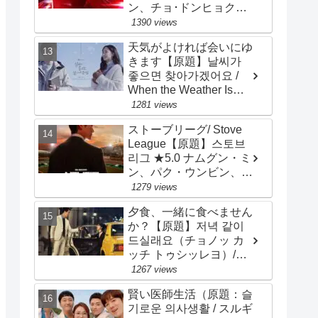
ン、チョ･ドンヒョク、
チョン･ヘイン
1390 views
天気がよければ会いにゆ
きます【原題】날씨가
좋으면 찾아가겠어요 /
When the Weather Is
Fine）★2.8 ソ・ガンジ
1281 views
ュン、パク・ミニョン
ストーブリーグ/ Stove
League【原題】스토브
리그 ★5.0 ナムグン・ミ
ン、パク・ウンビン、
オ・ジョンセ、チョ・ビ
1279 views
ョンギュ
夕食、一緒に食べません
か？【原題】저녁 같이
드실래요（チョノッ カ
ッチ トゥシッレヨ）/
Dinner Mate ★3.2 ソン･
1267 views
スンホン、ソ･ジヘ
賢い医師生活（原題：슬
기로운 의사생활 / スルギ