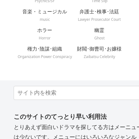
Psychics/SF
Time Slip
音楽・ミュージカル
弁護士･検事･法廷
music
Lawyer Prosecutor Court
ホラー
幽霊
Horror
Ghost
権力･陰謀･組織
財閥･御曹司･お嬢様
Organization Power Conspiracy
Zaibatsu Celebrity
このサイトのてっとり早い利用法
とりあえず面白いドラマを探してる方はメーニュ
は少ないです。メニューにはいろいろなジャンル