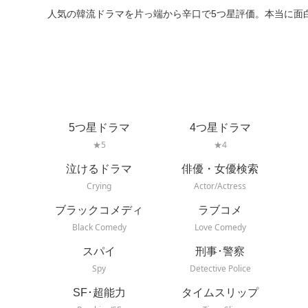
人気の韓流ドラマを片っ端から辛口で5つ星評価。本当に面
5つ星ドラマ
4つ星ドラマ
★5
★4
泣けるドラマ
俳優・女優検索
Crying
Actor/Actress
ブラックコメディ
ラブコメ
Black Comedy
Love Comedy
スパイ
刑事･警察
Spy
Detective Police
SF･超能力
タイムスリップ