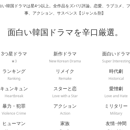
白い韓国ドラマは星4つ以上。全作品をズバリ評論。恋愛、ラブコメ、
事、アクション、サスペンス【ジャンル別】
面白い韓国ドラマを辛口厳選。
3つ星ドラマ
新作ドラマ
面白いドラマ
★3
New Korean Drama
Super Interestin
ランキング
リメイク
時代劇
Ranking
Remake
Historical
キュンキュン
スターと恋
愛憎劇
Heartbreak
Love with a Star
Love and Hate
暴力・犯罪
アクション
ミリタリー
Violence Crime
Action
Military
ヒューマン
家族
友情･仲間