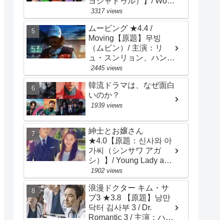
ヨジャドゥル）】/ Work
Later, Drink Now /
3317 views
Drinker City Women / 主
ムービング ★4.4 /
演：イ･ソンビン、ハン･
Moving【原題】무빙
ソナ、チョン･ウンジ
（ムビン）/ 主演：リ
ュ・スンリョン、ハン・
ヒョジュ、チョ・インソ
2445 views
ン
韓流ドラマは、なぜ面白
いのか？
1939 views
紳士とお嬢さん
★4.0【原題：신사와 아
가씨（シンサワ アガ
シ）】/ Young Lady and
Gentleman / 主演：チ･
1902 views
ヒョヌ、イ･セヒ
浪漫ドクター キム・サ
ブ3 ★3.8 【原題】낭만
닥터 김사부 3 / Dr.
Romantic 3 / 主演：ハ