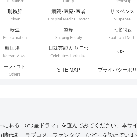
Humanism
Family
Friendship
刑務所
病院･医療･医者
サスペンス
Prison
Hospital Medical Doctor
Suspense
転生
整形
南北問題
Reincarnation
Shaping Beauty
South and North
韓国映画
日韓芸能人 瓜二つ
OST
Korean Movie
Celebrities Look alike
モノ･コト
SITE MAP
プライバシーポリ
Others
ーにある「5つ星ドラマ」を選んでみてください。本サ
（時代劇、ラブコメ、ファンタジーなど）を設けていま