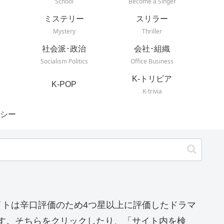
School
Become a Singer
ミステリー
スリラー
Mystery
Thriller
社会派･政治
会社･組織
Socialism Politics
Office Business
K-トリビア
K-POP
K-trivia
シー
イトは辛口評価のため4つ星以上に評価したドラマ
す。そちらをクリックしたり、「サイト内を検