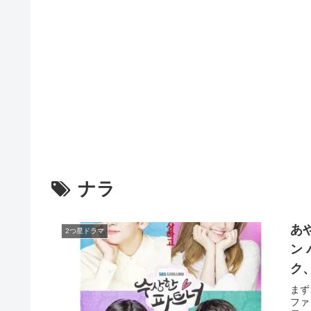
ナラ
あ
2つ星ドラマ
ン 
ク
まず
ファ