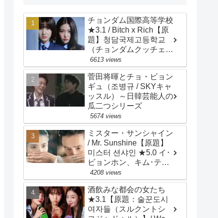
チョンダム国際高等学校
★3.1 / Bitch x Rich【原
題】청담국제고등학교
（チョンダムクッチェ
コドゥンハッキョ）/
6613 views
Cheongdam
菅田将暉とチョ・ビョン
International High
ギュ（조병규 / SKYキャ
School / 主演：イ・ウン
ッスル）～日韓芸能人の
セム、イェリ
瓜二つシリーズ
5674 views
ミスター・サンシャイン
/ Mr. Sunshine【原題】
미스터 션샤인 ★5.0 イ･
ビョンホン、キム･テ
リ、ユ･ヨンソク、ピョ
4208 views
ン･ヨハン、チョ･ウジ
酒飲みな都会の女たち
ン、キム･ビョンチョ
★3.1【原題：술꾼도시
ル、キム･サラン、ペ･ジ
여자들（スルクントシ
ョンナム、チェ･ムソン