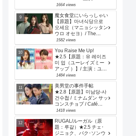
ン・ソッキュ、アン・ヒ
1664 views
ョソプ、イ・ソンギョン
魔女食堂にいらっしゃい
【原題】마녀식당으로
오세요（マニョシッタン
ウロ オセヨ）/ The
Witch's Diner ★3.2 ソ
1582 views
ン・ジヒョ、ナム・ジヒ
You Raise Me Up!
ョン
★2.5【原題：유 레이즈
미 업（ユーレイズミー
アップ ）】/ 主演：ユ
ン･シユン、アン･ヒヨン
1484 views
美男堂の事件手帖
★2.8【原題】미남당-사
건수첩 / ミナムダン サッ
コンスチョプ / Café
Minamdang / 主演：ソ・
1418 views
イングク、オ・ヨンソ
RUGAL/ルーガル（原
題：루갈）★2.5 チェ･
ジニョク、パク･ソンウ