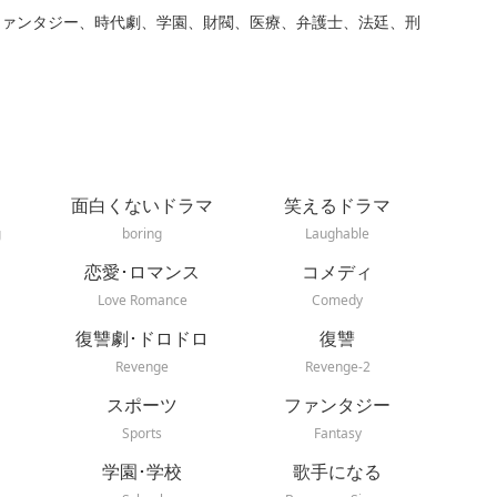
ファンタジー、時代劇、学園、財閥、医療、弁護士、法廷、刑
面白くないドラマ
笑えるドラマ
g
boring
Laughable
恋愛･ロマンス
コメディ
Love Romance
Comedy
復讐劇･ドロドロ
復讐
Revenge
Revenge-2
スポーツ
ファンタジー
Sports
Fantasy
学園･学校
歌手になる