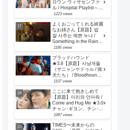
ロウン ウィサセンファ
ル / Hospital Playlist～
Wise Doctor Life）★4.0
1223 views
チョ･ジョンソク、チョ
よくおごってくれる綺麗
ン･ギョンホ、ユ･ヨンソ
なお姉さん【原題】밥
ク
잘 사주는 예쁜 누나 /
Something in the Rain～
Pretty Sister Who Buys
1185 views
Me Food ★3.0 ソン・イ
ブラッドハウンド
ェジン、チョン・ヘイン
★3.8【原題】사냥개들
（サニャンケドゥル / 猟
犬たち） / Bloodhounds
/ 主演：ウ・ドファン、
1107 views
イ・サンイ
ここに来て抱きしめて
【原題】이리와 안아줘 /
Come and Hug Me ★3.0
チャン･ギヨン、チン･キ
ジュ、ナム･ダルム、リ
1087 views
ュ･ハンビ、ホ･ジュノ
TIMES〜未来からの