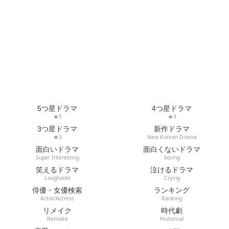
5つ星ドラマ
4つ星ドラマ
★5
★4
3つ星ドラマ
新作ドラマ
★3
New Korean Drama
面白いドラマ
面白くないドラマ
Super Interesting
boring
笑えるドラマ
泣けるドラマ
Laughable
Crying
俳優・女優検索
ランキング
Actor/Actress
Ranking
リメイク
時代劇
Remake
Historical