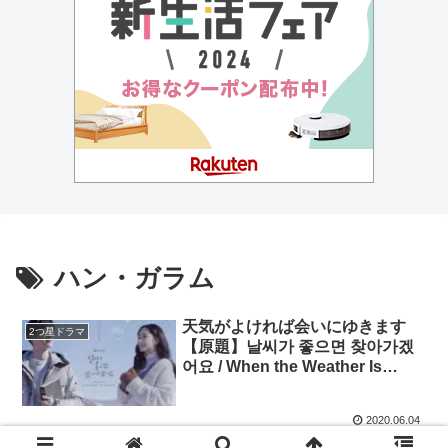
ハン・ガラム
天気がよければ会いにゆきます
2つ星ドラマ
【原題】날씨가 좋으면 찾아가겠
어요 / When the Weather Is
Fine）★2.8 ソ・ガンジュン、パ
ク・ミニョン
2020.06.04