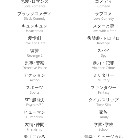
恋愛･ロマンス
コメディ
Love Romance
Comedy
ブラックコメディ
ラブコメ
Black Comedy
Love Comedy
キュンキュン
スターと恋
Heartbreak
Love with a Star
愛憎劇
復讐劇･ドロドロ
Love and Hate
Revenge
復讐
スパイ
Revenge-2
Spy
刑事･警察
暴力・犯罪
Detective Police
Violence Crime
アクション
ミリタリー
Action
Military
スポーツ
ファンタジー
Sports
Fantasy
SF･超能力
タイムスリップ
Psychics/SF
Time Slip
ヒューマン
家族
Humanism
Family
友情･仲間
学園･学校
Friendship
School
歌手になる
音楽・ミュージカル