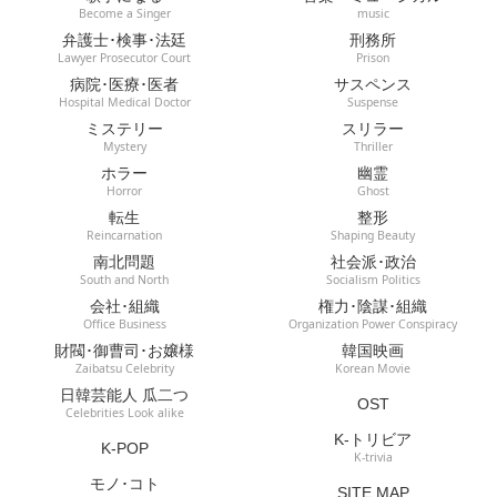
Become a Singer
music
弁護士･検事･法廷
刑務所
Lawyer Prosecutor Court
Prison
病院･医療･医者
サスペンス
Hospital Medical Doctor
Suspense
ミステリー
スリラー
Mystery
Thriller
ホラー
幽霊
Horror
Ghost
転生
整形
Reincarnation
Shaping Beauty
南北問題
社会派･政治
South and North
Socialism Politics
会社･組織
権力･陰謀･組織
Office Business
Organization Power Conspiracy
財閥･御曹司･お嬢様
韓国映画
Zaibatsu Celebrity
Korean Movie
日韓芸能人 瓜二つ
OST
Celebrities Look alike
K-トリビア
K-POP
K-trivia
モノ･コト
SITE MAP