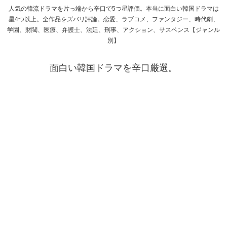
人気の韓流ドラマを片っ端から辛口で5つ星評価。本当に面白い韓国ドラマは
星4つ以上。全作品をズバリ評論。恋愛、ラブコメ、ファンタジー、時代劇、
学園、財閥、医療、弁護士、法廷、刑事、アクション、サスペンス【ジャンル
別】
面白い韓国ドラマを辛口厳選。