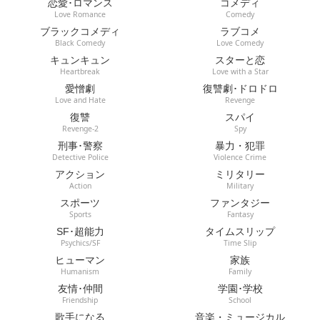
恋愛･ロマンス
コメディ
Love Romance
Comedy
ブラックコメディ
ラブコメ
Black Comedy
Love Comedy
キュンキュン
スターと恋
Heartbreak
Love with a Star
愛憎劇
復讐劇･ドロドロ
Love and Hate
Revenge
復讐
スパイ
Revenge-2
Spy
刑事･警察
暴力・犯罪
Detective Police
Violence Crime
アクション
ミリタリー
Action
Military
スポーツ
ファンタジー
Sports
Fantasy
SF･超能力
タイムスリップ
Psychics/SF
Time Slip
ヒューマン
家族
Humanism
Family
友情･仲間
学園･学校
Friendship
School
歌手になる
音楽・ミュージカル