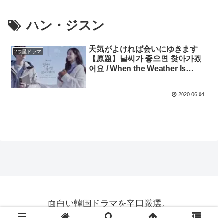
ハン・ジスン
天気がよければ会いにゆきます
2つ星ドラマ
【原題】날씨가 좋으면 찾아가겠
어요 / When the Weather Is
Fine）★2.8 ソ・ガンジュン、パ
ク・ミニョン
2020.06.04