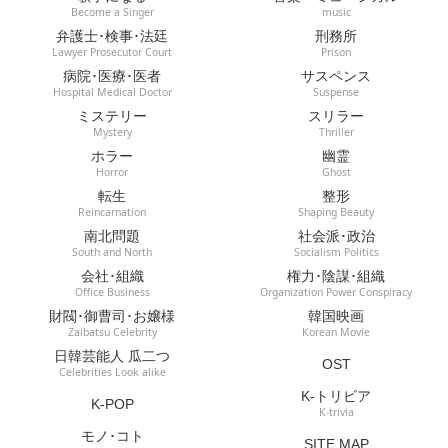
Become a Singer
music
弁護士･検事･法廷
刑務所
Lawyer Prosecutor Court
Prison
病院･医療･医者
サスペンス
Hospital Medical Doctor
Suspense
ミステリー
スリラー
Mystery
Thriller
ホラー
幽霊
Horror
Ghost
転生
整形
Reincarnation
Shaping Beauty
南北問題
社会派･政治
South and North
Socialism Politics
会社･組織
権力･陰謀･組織
Office Business
Organization Power Conspiracy
財閥･御曹司･お嬢様
韓国映画
Zaibatsu Celebrity
Korean Movie
日韓芸能人 瓜二つ
OST
Celebrities Look alike
K-トリビア
K-POP
K-trivia
モノ･コト
SITE MAP