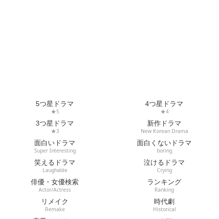
5つ星ドラマ
4つ星ドラマ
★5
★4
3つ星ドラマ
新作ドラマ
★3
New Korean Drama
面白いドラマ
面白くないドラマ
Super Interesting
boring
笑えるドラマ
泣けるドラマ
Laughable
Crying
俳優・女優検索
ランキング
Actor/Actress
Ranking
リメイク
時代劇
Remake
Historical