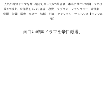
人気の韓流ドラマを片っ端から辛口で5つ星評価。本当に面白い韓国ドラマは
星4つ以上。全作品をズバリ評論。恋愛、ラブコメ、ファンタジー、時代劇、
学園、財閥、医療、弁護士、法廷、刑事、アクション、サスペンス【ジャンル
別】
面白い韓国ドラマを辛口厳選。