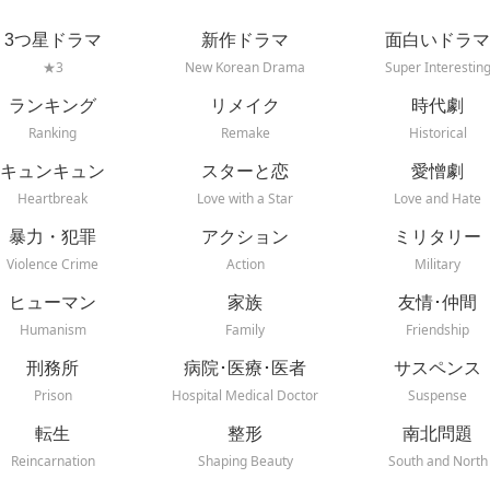
3つ星ドラマ
新作ドラマ
面白いドラマ
★3
New Korean Drama
Super Interestin
ランキング
リメイク
時代劇
Ranking
Remake
Historical
キュンキュン
スターと恋
愛憎劇
Heartbreak
Love with a Star
Love and Hate
暴力・犯罪
アクション
ミリタリー
Violence Crime
Action
Military
ヒューマン
家族
友情･仲間
Humanism
Family
Friendship
刑務所
病院･医療･医者
サスペンス
Prison
Hospital Medical Doctor
Suspense
転生
整形
南北問題
Reincarnation
Shaping Beauty
South and North