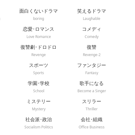
面白くないドラマ
笑えるドラマ
g
boring
Laughable
恋愛･ロマンス
コメディ
Love Romance
Comedy
復讐劇･ドロドロ
復讐
Revenge
Revenge-2
スポーツ
ファンタジー
Sports
Fantasy
学園･学校
歌手になる
School
Become a Singer
ミステリー
スリラー
Mystery
Thriller
社会派･政治
会社･組織
Socialism Politics
Office Business