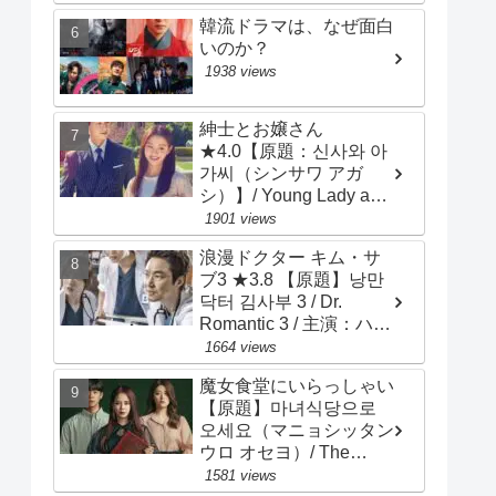
ン
韓流ドラマは、なぜ面白
いのか？
1938 views
紳士とお嬢さん
★4.0【原題：신사와 아
가씨（シンサワ アガ
シ）】/ Young Lady and
Gentleman / 主演：チ･
1901 views
ヒョヌ、イ･セヒ
浪漫ドクター キム・サ
ブ3 ★3.8 【原題】낭만
닥터 김사부 3 / Dr.
Romantic 3 / 主演：ハ
ン・ソッキュ、アン・ヒ
1664 views
ョソプ、イ・ソンギョン
魔女食堂にいらっしゃい
【原題】마녀식당으로
오세요（マニョシッタン
ウロ オセヨ）/ The
Witch's Diner ★3.2 ソ
1581 views