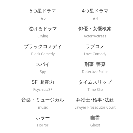
5つ星ドラマ
4つ星ドラマ
★5
★4
泣けるドラマ
俳優・女優検索
Crying
Actor/Actress
ブラックコメディ
ラブコメ
Black Comedy
Love Comedy
スパイ
刑事･警察
Spy
Detective Police
SF･超能力
タイムスリップ
Psychics/SF
Time Slip
音楽・ミュージカル
弁護士･検事･法廷
music
Lawyer Prosecutor Court
ホラー
幽霊
Horror
Ghost