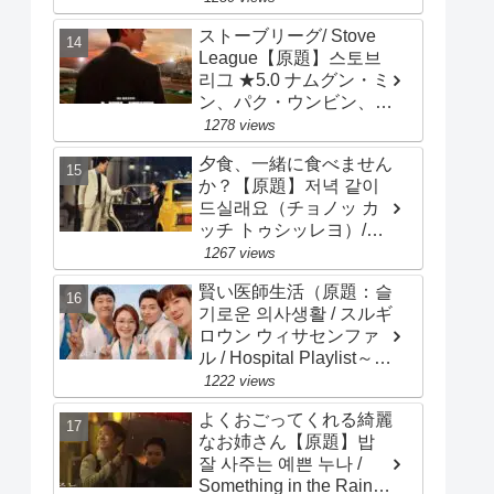
ュン、パク・ミニョン
ストーブリーグ/ Stove
League【原題】스토브
리그 ★5.0 ナムグン・ミ
ン、パク・ウンビン、
オ・ジョンセ、チョ・ビ
1278 views
ョンギュ
夕食、一緒に食べません
か？【原題】저녁 같이
드실래요（チョノッ カ
ッチ トゥシッレヨ）/
Dinner Mate ★3.2 ソン･
1267 views
スンホン、ソ･ジヘ
賢い医師生活（原題：슬
기로운 의사생활 / スルギ
ロウン ウィサセンファ
ル / Hospital Playlist～
Wise Doctor Life）★4.0
1222 views
チョ･ジョンソク、チョ
よくおごってくれる綺麗
ン･ギョンホ、ユ･ヨンソ
なお姉さん【原題】밥
ク
잘 사주는 예쁜 누나 /
Something in the Rain～