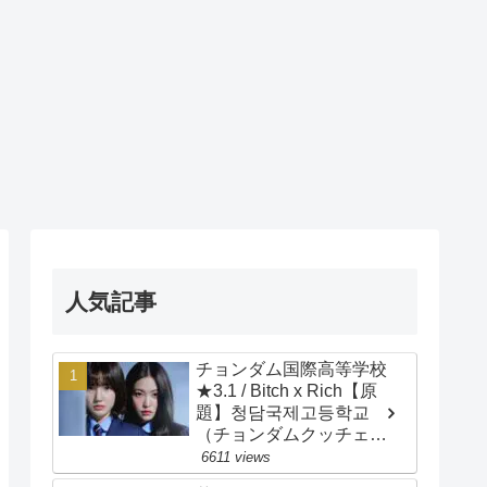
人気記事
チョンダム国際高等学校
★3.1 / Bitch x Rich【原
題】청담국제고등학교
（チョンダムクッチェ
コドゥンハッキョ）/
6611 views
Cheongdam