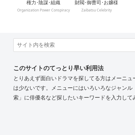
権力･陰謀･組織
財閥･御曹司･お嬢様
Organization Power Conspiracy
Zaibatsu Celebrity
このサイトのてっとり早い利用法
とりあえず面白いドラマを探してる方はメーニュ
は少ないです。メニューにはいろいろなジャンル
索」に俳優名など探したいキーワードを入力して