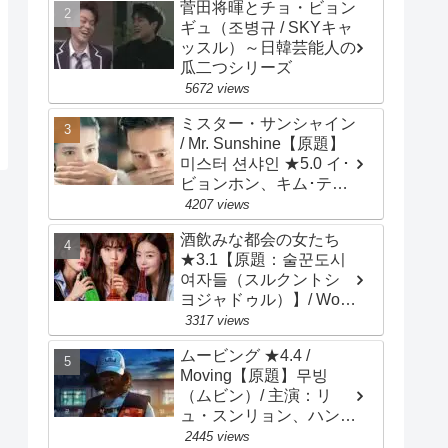
菅田将暉とチョ・ビョン
International High
ギュ（조병규 / SKYキャ
School / 主演：イ・ウン
ッスル）～日韓芸能人の
セム、イェリ
瓜二つシリーズ
5672 views
ミスター・サンシャイン
/ Mr. Sunshine【原題】
미스터 션샤인 ★5.0 イ･
ビョンホン、キム･テ
リ、ユ･ヨンソク、ピョ
4207 views
ン･ヨハン、チョ･ウジ
酒飲みな都会の女たち
ン、キム･ビョンチョ
★3.1【原題：술꾼도시
ル、キム･サラン、ペ･ジ
여자들（スルクントシ
ョンナム、チェ･ムソン
ヨジャドゥル）】/ Work
Later, Drink Now /
3317 views
Drinker City Women / 主
ムービング ★4.4 /
演：イ･ソンビン、ハン･
Moving【原題】무빙
ソナ、チョン･ウンジ
（ムビン）/ 主演：リ
ュ・スンリョン、ハン・
ヒョジュ、チョ・インソ
2445 views