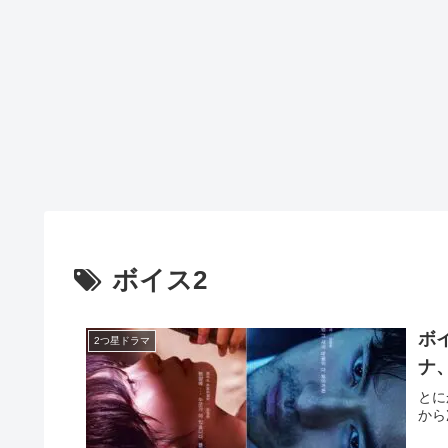
ボイス2
ボイ
2つ星ドラマ
ナ
とに
から