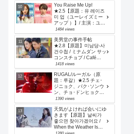
ン・ジヒョ、ナム・ジヒ
You Raise Me Up!
ョン
★2.5【原題：유 레이즈
미 업（ユーレイズミー
アップ ）】/ 主演：ユ
ン･シユン、アン･ヒヨン
1484 views
美男堂の事件手帖
★2.8【原題】미남당-사
건수첩 / ミナムダン サッ
コンスチョプ / Café
Minamdang / 主演：ソ・
1418 views
イングク、オ・ヨンソ
RUGAL/ルーガル（原
題：루갈）★2.5 チェ･
ジニョク、パク･ソンウ
ン、チョ･ドンヒョク、
チョン･ヘイン
1390 views
天気がよければ会いにゆ
きます【原題】날씨가
좋으면 찾아가겠어요 /
When the Weather Is
Fine）★2.8 ソ・ガンジ
1280 views