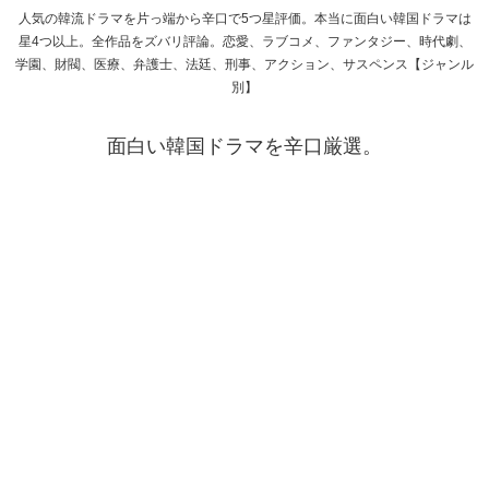
人気の韓流ドラマを片っ端から辛口で5つ星評価。本当に面白い韓国ドラマは
星4つ以上。全作品をズバリ評論。恋愛、ラブコメ、ファンタジー、時代劇、
学園、財閥、医療、弁護士、法廷、刑事、アクション、サスペンス【ジャンル
別】
面白い韓国ドラマを辛口厳選。