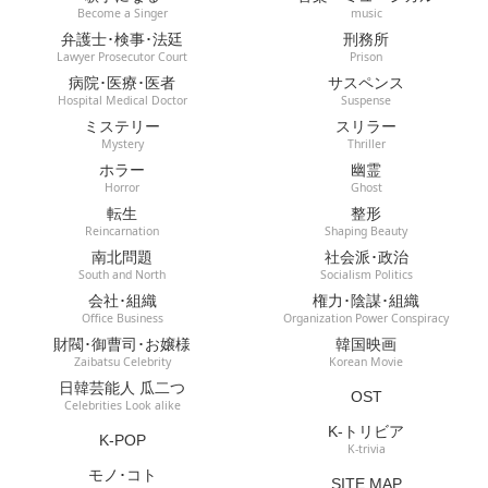
Become a Singer
music
弁護士･検事･法廷
刑務所
Lawyer Prosecutor Court
Prison
病院･医療･医者
サスペンス
Hospital Medical Doctor
Suspense
ミステリー
スリラー
Mystery
Thriller
ホラー
幽霊
Horror
Ghost
転生
整形
Reincarnation
Shaping Beauty
南北問題
社会派･政治
South and North
Socialism Politics
会社･組織
権力･陰謀･組織
Office Business
Organization Power Conspiracy
財閥･御曹司･お嬢様
韓国映画
Zaibatsu Celebrity
Korean Movie
日韓芸能人 瓜二つ
OST
Celebrities Look alike
K-トリビア
K-POP
K-trivia
モノ･コト
SITE MAP