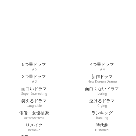
5つ星ドラマ
4つ星ドラマ
★5
★4
3つ星ドラマ
新作ドラマ
★3
New Korean Drama
面白いドラマ
面白くないドラマ
Super Interesting
boring
笑えるドラマ
泣けるドラマ
Laughable
Crying
俳優・女優検索
ランキング
Actor/Actress
Ranking
リメイク
時代劇
Remake
Historical