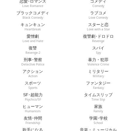
恋愛･ロマンス
コメディ
Love Romance
Comedy
ブラックコメディ
ラブコメ
Black Comedy
Love Comedy
キュンキュン
スターと恋
Heartbreak
Love with a Star
愛憎劇
復讐劇･ドロドロ
Love and Hate
Revenge
復讐
スパイ
Revenge-2
Spy
刑事･警察
暴力・犯罪
Detective Police
Violence Crime
アクション
ミリタリー
Action
Military
スポーツ
ファンタジー
Sports
Fantasy
SF･超能力
タイムスリップ
Psychics/SF
Time Slip
ヒューマン
家族
Humanism
Family
友情･仲間
学園･学校
Friendship
School
歌手になる
音楽・ミュージカル