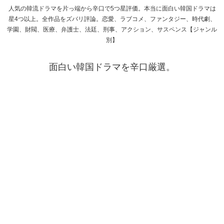
人気の韓流ドラマを片っ端から辛口で5つ星評価。本当に面白い韓国ドラマは
星4つ以上。全作品をズバリ評論。恋愛、ラブコメ、ファンタジー、時代劇、
学園、財閥、医療、弁護士、法廷、刑事、アクション、サスペンス【ジャンル
別】
面白い韓国ドラマを辛口厳選。