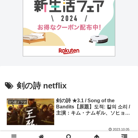
剣の詩 netflix
剣の詩 ★3.1 / Song of the
3つ星ドラマ
Bandits【原題】도적: 칼의 소리 /
主演：キム・ナムギル、ソヒョ
ン、イ・ホジョン
2023.10.05