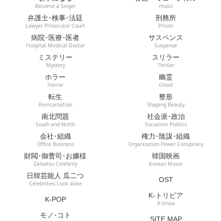
Become a Singer
music
弁護士･検事･法廷
刑務所
Lawyer Prosecutor Court
Prison
病院･医療･医者
サスペンス
Hospital Medical Doctor
Suspense
ミステリー
スリラー
Mystery
Thriller
ホラー
幽霊
Horror
Ghost
転生
整形
Reincarnation
Shaping Beauty
南北問題
社会派･政治
South and North
Socialism Politics
会社･組織
権力･陰謀･組織
Office Business
Organization Power Conspiracy
財閥･御曹司･お嬢様
韓国映画
Zaibatsu Celebrity
Korean Movie
日韓芸能人 瓜二つ
OST
Celebrities Look alike
K-トリビア
K-POP
K-trivia
モノ･コト
SITE MAP