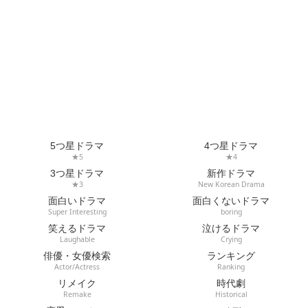
5つ星ドラマ
4つ星ドラマ
★5
★4
3つ星ドラマ
新作ドラマ
★3
New Korean Drama
面白いドラマ
面白くないドラマ
Super Interesting
boring
笑えるドラマ
泣けるドラマ
Laughable
Crying
俳優・女優検索
ランキング
Actor/Actress
Ranking
リメイク
時代劇
Remake
Historical