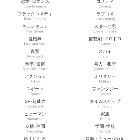
恋愛･ロマンス
コメディ
Love Romance
Comedy
ブラックコメディ
ラブコメ
Black Comedy
Love Comedy
キュンキュン
スターと恋
Heartbreak
Love with a Star
愛憎劇
復讐劇･ドロドロ
Love and Hate
Revenge
復讐
スパイ
Revenge-2
Spy
刑事･警察
暴力・犯罪
Detective Police
Violence Crime
アクション
ミリタリー
Action
Military
スポーツ
ファンタジー
Sports
Fantasy
SF･超能力
タイムスリップ
Psychics/SF
Time Slip
ヒューマン
家族
Humanism
Family
友情･仲間
学園･学校
Friendship
School
歌手になる
音楽・ミュージカル