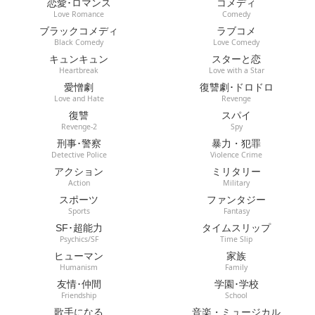
恋愛･ロマンス
コメディ
Love Romance
Comedy
ブラックコメディ
ラブコメ
Black Comedy
Love Comedy
キュンキュン
スターと恋
Heartbreak
Love with a Star
愛憎劇
復讐劇･ドロドロ
Love and Hate
Revenge
復讐
スパイ
Revenge-2
Spy
刑事･警察
暴力・犯罪
Detective Police
Violence Crime
アクション
ミリタリー
Action
Military
スポーツ
ファンタジー
Sports
Fantasy
SF･超能力
タイムスリップ
Psychics/SF
Time Slip
ヒューマン
家族
Humanism
Family
友情･仲間
学園･学校
Friendship
School
歌手になる
音楽・ミュージカル