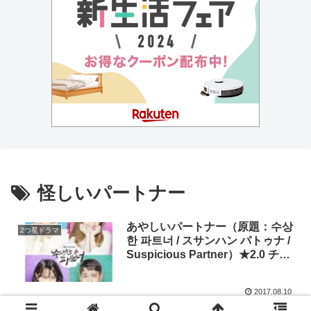
怪しいパートナー
あやしいパートナー（原題：수상
2つ星ドラマ
한 파트너 / スサンハン パトゥナ /
Suspicious Partner）★2.0 チ･
チャンウク、ナム･ジヒョン、チ
ェ･テジュン、クォン･ナラ
2017.08.10