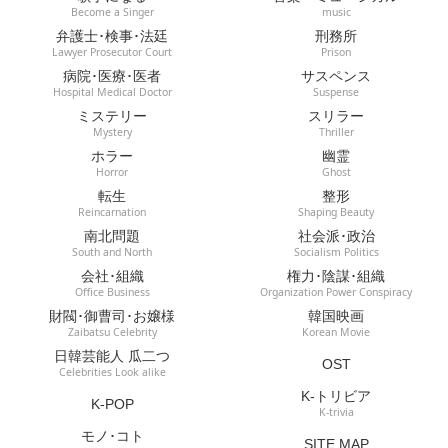
Become a Singer
music
弁護士･検事･法廷
刑務所
Lawyer Prosecutor Court
Prison
病院･医療･医者
サスペンス
Hospital Medical Doctor
Suspense
ミステリー
スリラー
Mystery
Thriller
ホラー
幽霊
Horror
Ghost
転生
整形
Reincarnation
Shaping Beauty
南北問題
社会派･政治
South and North
Socialism Politics
会社･組織
権力･陰謀･組織
Office Business
Organization Power Conspiracy
財閥･御曹司･お嬢様
韓国映画
Zaibatsu Celebrity
Korean Movie
日韓芸能人 瓜二つ
OST
Celebrities Look alike
K-トリビア
K-POP
K-trivia
モノ･コト
SITE MAP