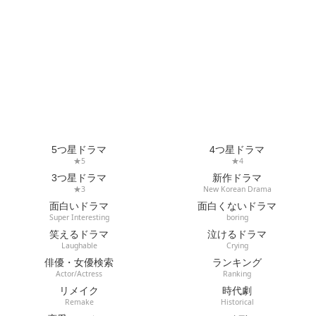
5つ星ドラマ
4つ星ドラマ
★5
★4
3つ星ドラマ
新作ドラマ
★3
New Korean Drama
面白いドラマ
面白くないドラマ
Super Interesting
boring
笑えるドラマ
泣けるドラマ
Laughable
Crying
俳優・女優検索
ランキング
Actor/Actress
Ranking
リメイク
時代劇
Remake
Historical