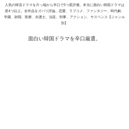
人気の韓流ドラマを片っ端から辛口で5つ星評価。本当に面白い韓国ドラマは
星4つ以上。全作品をズバリ評論。恋愛、ラブコメ、ファンタジー、時代劇、
学園、財閥、医療、弁護士、法廷、刑事、アクション、サスペンス【ジャンル
別】
面白い韓国ドラマを辛口厳選。