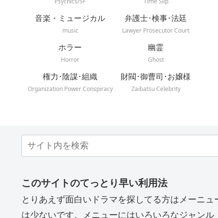
Psychics/SF
Time Slip
音楽・ミュージカル
弁護士･検事･法廷
music
Lawyer Prosecutor Court
ホラー
幽霊
Horror
Ghost
権力･陰謀･組織
財閥･御曹司･お嬢様
Organization Power Conspiracy
Zaibatsu Celebrity
このサイトのてっとり早い利用法
とりあえず面白いドラマを探してる方はメーニュ
は少ないです。メニューにはいろいろなジャンル