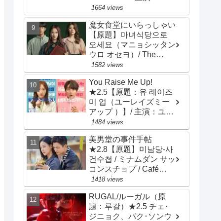
ン・ソッキュ、アン・ヒ
1664 views
ョソプ、イ・ソンギョン
魔女食堂にいらっしゃい
【原題】마녀식당으로
오세요（マニョシッタン
ウロ オセヨ）/ The
Witch's Diner ★3.2 ソ
1582 views
ン・ジヒョ、ナム・ジヒ
You Raise Me Up!
ョン
★2.5【原題：유 레이즈
미 업（ユーレイズミー
アップ ）】/ 主演：ユ
ン･シユン、アン･ヒヨン
1484 views
美男堂の事件手帖
★2.8【原題】미남당-사
건수첩 / ミナムダン サッ
コンスチョプ / Café
Minamdang / 主演：ソ・
1418 views
イングク、オ・ヨンソ
RUGAL/ルーガル（原
題：루갈）★2.5 チェ･
ジニョク、パク･ソンウ