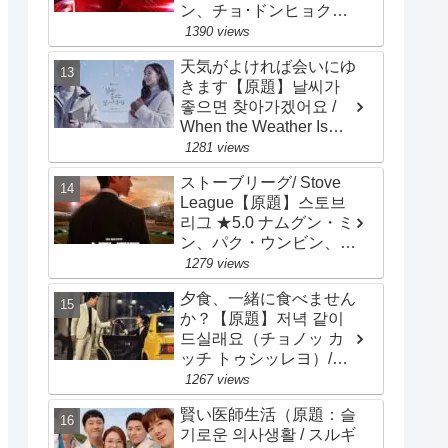
ン、チョ･ドンヒョク、
チョン･ヘイン
1390 views
天気がよければ会いにゆ
きます【原題】날씨가
좋으면 찾아가겠어요 /
When the Weather Is
Fine）★2.8 ソ・ガンジ
1281 views
ュン、パク・ミニョン
ストーブリーグ/ Stove
League【原題】스토브
리그 ★5.0 ナムグン・ミ
ン、パク・ウンビン、
オ・ジョンセ、チョ・ビ
1279 views
ョンギュ
夕食、一緒に食べません
か？【原題】저녁 같이
드실래요（チョノッ カ
ッチ トゥシッレヨ）/
Dinner Mate ★3.2 ソン･
1267 views
スンホン、ソ･ジヘ
賢い医師生活（原題：슬
기로운 의사생활 / スルギ