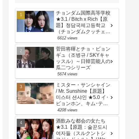
チョンダム国際高等学校
★3.1 / Bitch x Rich【原
題】청담국제고등학교
（チョンダムクッチェ
コドゥンハッキョ）/
6612 views
Cheongdam
菅田将暉とチョ・ビョン
International High
ギュ（조병규 / SKYキャ
School / 主演：イ・ウン
ッスル）～日韓芸能人の
セム、イェリ
瓜二つシリーズ
5674 views
ミスター・サンシャイン
/ Mr. Sunshine【原題】
미스터 션샤인 ★5.0 イ･
ビョンホン、キム･テ
リ、ユ･ヨンソク、ピョ
4208 views
ン･ヨハン、チョ･ウジ
酒飲みな都会の女たち
ン、キム･ビョンチョ
★3.1【原題：술꾼도시
ル、キム･サラン、ペ･ジ
여자들（スルクントシ
ョンナム、チェ･ムソン