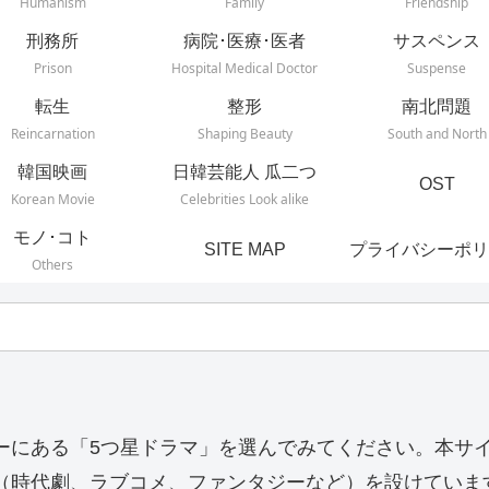
Humanism
Family
Friendship
刑務所
病院･医療･医者
サスペンス
Prison
Hospital Medical Doctor
Suspense
転生
整形
南北問題
Reincarnation
Shaping Beauty
South and North
韓国映画
日韓芸能人 瓜二つ
OST
Korean Movie
Celebrities Look alike
モノ･コト
SITE MAP
プライバシーポリ
Others
ーにある「5つ星ドラマ」を選んでみてください。本サ
（時代劇、ラブコメ、ファンタジーなど）を設けていま