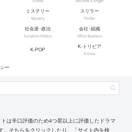
School
Become a Singer
ミステリー
スリラー
Mystery
Thriller
社会派･政治
会社･組織
Socialism Politics
Office Business
K-トリビア
K-POP
K-trivia
シー
イトは辛口評価のため4つ星以上に評価したドラマ
す。そちらをクリックしたり、「サイト内を検