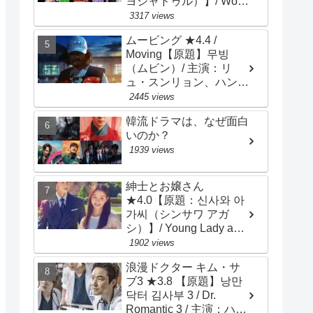
ヨジャドゥル）】/ Work
Later, Drink Now /
3317 views
Drinker City Women / 主
ムービング ★4.4 /
演：イ･ソンビン、ハン･
Moving【原題】무빙
ソナ、チョン･ウンジ
（ムビン）/ 主演：リ
ュ・スンリョン、ハン・
ヒョジュ、チョ・インソ
2445 views
ン
韓流ドラマは、なぜ面白
いのか？
1939 views
紳士とお嬢さん
★4.0【原題：신사와 아
가씨（シンサワ アガ
シ）】/ Young Lady and
Gentleman / 主演：チ･
1902 views
ヒョヌ、イ･セヒ
浪漫ドクター キム・サ
ブ3 ★3.8 【原題】낭만
닥터 김사부 3 / Dr.
Romantic 3 / 主演：ハ