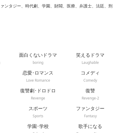
ファンタジー、時代劇、学園、財閥、医療、弁護士、法廷、刑
面白くないドラマ
笑えるドラマ
g
boring
Laughable
恋愛･ロマンス
コメディ
Love Romance
Comedy
復讐劇･ドロドロ
復讐
Revenge
Revenge-2
スポーツ
ファンタジー
Sports
Fantasy
学園･学校
歌手になる