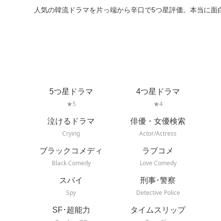
人気の韓流ドラマを片っ端から辛口で5つ星評価。本当に面
5つ星ドラマ
4つ星ドラマ
★5
★4
泣けるドラマ
俳優・女優検索
Crying
Actor/Actress
ブラックコメディ
ラブコメ
Black Comedy
Love Comedy
スパイ
刑事･警察
Spy
Detective Police
SF･超能力
タイムスリップ