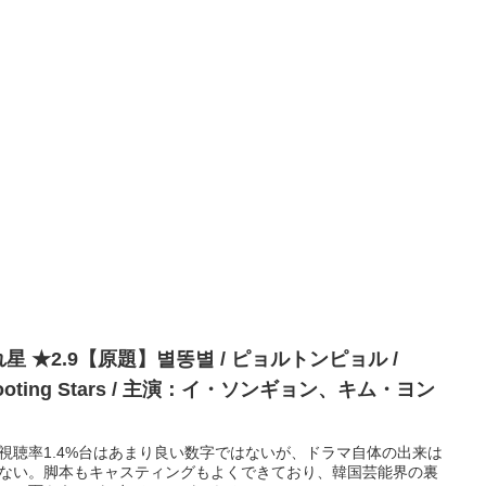
星 ★2.9【原題】별똥별 / ピョルトンピョル /
ooting Stars / 主演：イ・ソンギョン、キム・ヨン
視聴率1.4%台はあまり良い数字ではないが、ドラマ自体の出来は
ない。脚本もキャスティングもよくできており、韓国芸能界の裏