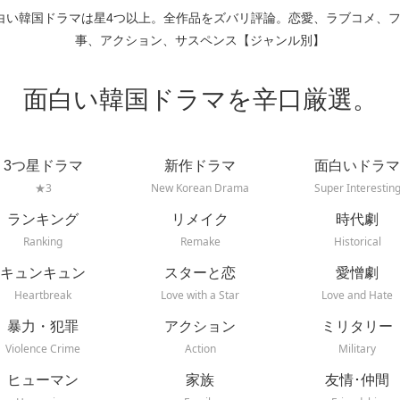
白い韓国ドラマは星4つ以上。全作品をズバリ評論。恋愛、ラブコメ、
事、アクション、サスペンス【ジャンル別】
面白い韓国ドラマを辛口厳選。
3つ星ドラマ
新作ドラマ
面白いドラマ
★3
New Korean Drama
Super Interestin
ランキング
リメイク
時代劇
Ranking
Remake
Historical
キュンキュン
スターと恋
愛憎劇
Heartbreak
Love with a Star
Love and Hate
暴力・犯罪
アクション
ミリタリー
Violence Crime
Action
Military
ヒューマン
家族
友情･仲間