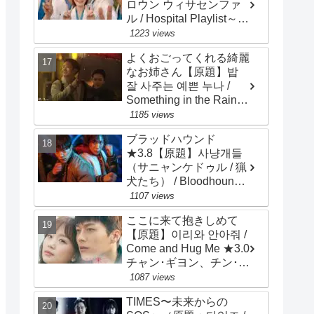
ロウン ウィサセンファ
ル / Hospital Playlist～
Wise Doctor Life）★4.0
1223 views
チョ･ジョンソク、チョ
よくおごってくれる綺麗
ン･ギョンホ、ユ･ヨンソ
なお姉さん【原題】밥
ク
잘 사주는 예쁜 누나 /
Something in the Rain～
Pretty Sister Who Buys
1185 views
Me Food ★3.0 ソン・イ
ブラッドハウンド
ェジン、チョン・ヘイン
★3.8【原題】사냥개들
（サニャンケドゥル / 猟
犬たち） / Bloodhounds
/ 主演：ウ・ドファン、
1107 views
イ・サンイ
ここに来て抱きしめて
【原題】이리와 안아줘 /
Come and Hug Me ★3.0
チャン･ギヨン、チン･キ
ジュ、ナム･ダルム、リ
1087 views
ュ･ハンビ、ホ･ジュノ
TIMES〜未来からの