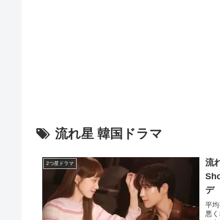
流れ星 韓国ドラマ
流れ
2つ星ドラマ
Sh
デ
平均
悪く