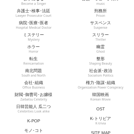
Become a Singer
music
弁護士･検事･法廷
刑務所
Lawyer Prosecutor Court
Prison
病院･医療･医者
サスペンス
Hospital Medical Doctor
Suspense
ミステリー
スリラー
Mystery
Thriller
ホラー
幽霊
Horror
Ghost
転生
整形
Reincarnation
Shaping Beauty
南北問題
社会派･政治
South and North
Socialism Politics
会社･組織
権力･陰謀･組織
Office Business
Organization Power Conspiracy
財閥･御曹司･お嬢様
韓国映画
Zaibatsu Celebrity
Korean Movie
日韓芸能人 瓜二つ
OST
Celebrities Look alike
K-トリビア
K-POP
K-trivia
モノ･コト
SITE MAP