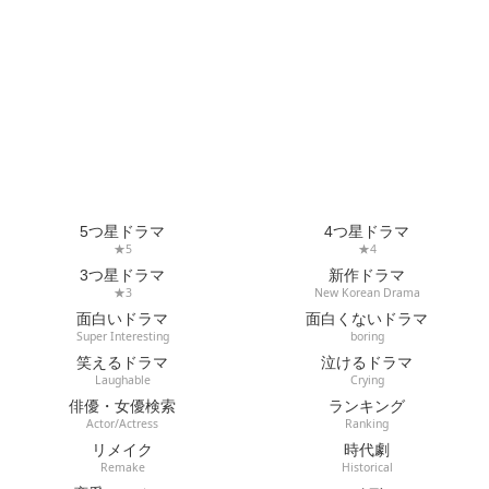
5つ星ドラマ
4つ星ドラマ
★5
★4
3つ星ドラマ
新作ドラマ
★3
New Korean Drama
面白いドラマ
面白くないドラマ
Super Interesting
boring
笑えるドラマ
泣けるドラマ
Laughable
Crying
俳優・女優検索
ランキング
Actor/Actress
Ranking
リメイク
時代劇
Remake
Historical