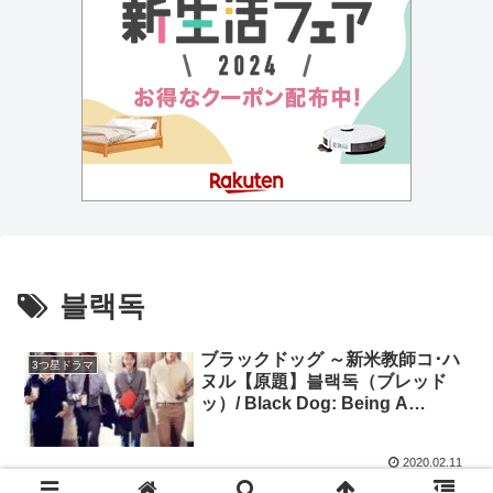
블랙독
ブラックドッグ ～新米教師コ･ハ
3つ星ドラマ
ヌル【原題】블랙독（ブレッド
ッ）/ Black Dog: Being A
Teacher ★3.2 キャスト :ソ・ヒ
ョンジン、ラ・ミラン、ハジュ
2020.02.11
ン、イ・チャンフン