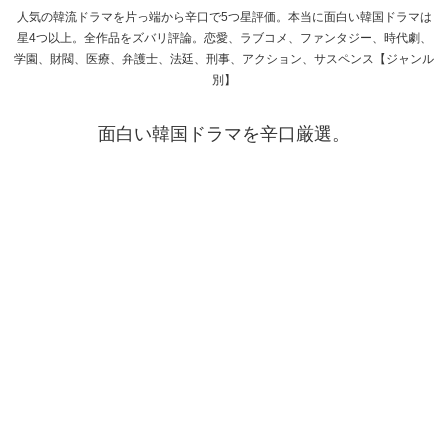
人気の韓流ドラマを片っ端から辛口で5つ星評価。本当に面白い韓国ドラマは
星4つ以上。全作品をズバリ評論。恋愛、ラブコメ、ファンタジー、時代劇、
学園、財閥、医療、弁護士、法廷、刑事、アクション、サスペンス【ジャンル
別】
面白い韓国ドラマを辛口厳選。