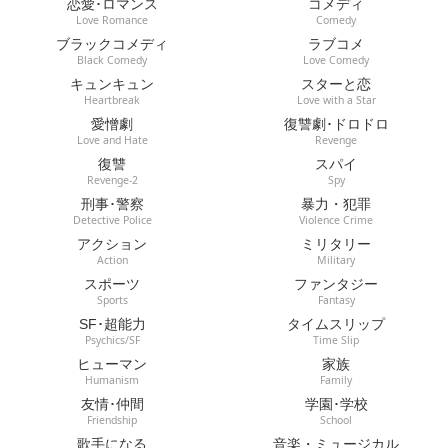
恋愛･ロマンス
コメディ
Love Romance
Comedy
ブラックコメディ
ラブコメ
Black Comedy
Love Comedy
キュンキュン
スターと恋
Heartbreak
Love with a Star
愛憎劇
復讐劇･ドロドロ
Love and Hate
Revenge
復讐
スパイ
Revenge-2
Spy
刑事･警察
暴力・犯罪
Detective Police
Violence Crime
アクション
ミリタリー
Action
Military
スポーツ
ファンタジー
Sports
Fantasy
SF･超能力
タイムスリップ
Psychics/SF
Time Slip
ヒューマン
家族
Humanism
Family
友情･仲間
学園･学校
Friendship
School
歌手になる
音楽・ミュージカル