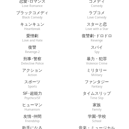
恋愛･ロマンス
コメディ
Love Romance
Comedy
ブラックコメディ
ラブコメ
Black Comedy
Love Comedy
キュンキュン
スターと恋
Heartbreak
Love with a Star
愛憎劇
復讐劇･ドロドロ
Love and Hate
Revenge
復讐
スパイ
Revenge-2
Spy
刑事･警察
暴力・犯罪
Detective Police
Violence Crime
アクション
ミリタリー
Action
Military
スポーツ
ファンタジー
Sports
Fantasy
SF･超能力
タイムスリップ
Psychics/SF
Time Slip
ヒューマン
家族
Humanism
Family
友情･仲間
学園･学校
Friendship
School
歌手になる
音楽・ミュージカル