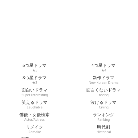
5つ星ドラマ
4つ星ドラマ
★5
★4
3つ星ドラマ
新作ドラマ
★3
New Korean Drama
面白いドラマ
面白くないドラマ
Super Interesting
boring
笑えるドラマ
泣けるドラマ
Laughable
Crying
俳優・女優検索
ランキング
Actor/Actress
Ranking
リメイク
時代劇
Remake
Historical