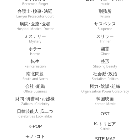
Become a Singer
music
弁護士･検事･法廷
刑務所
Lawyer Prosecutor Court
Prison
病院･医療･医者
サスペンス
Hospital Medical Doctor
Suspense
ミステリー
スリラー
Mystery
Thriller
ホラー
幽霊
Horror
Ghost
転生
整形
Reincarnation
Shaping Beauty
南北問題
社会派･政治
South and North
Socialism Politics
会社･組織
権力･陰謀･組織
Office Business
Organization Power Conspiracy
財閥･御曹司･お嬢様
韓国映画
Zaibatsu Celebrity
Korean Movie
日韓芸能人 瓜二つ
OST
Celebrities Look alike
K-トリビア
K-POP
K-trivia
モノ･コト
SITE MAP