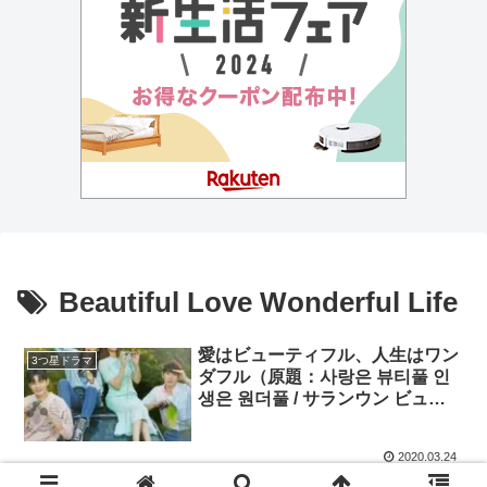
Beautiful Love Wonderful Life
愛はビューティフル、人生はワン
3つ星ドラマ
ダフル（原題：사랑은 뷰티풀 인
생은 원더풀 / サランウン ビュテ
ィプル インセンウン ウォンドプ
ル / Beautiful Love, Wonderful
2020.03.24
Life）★3.8