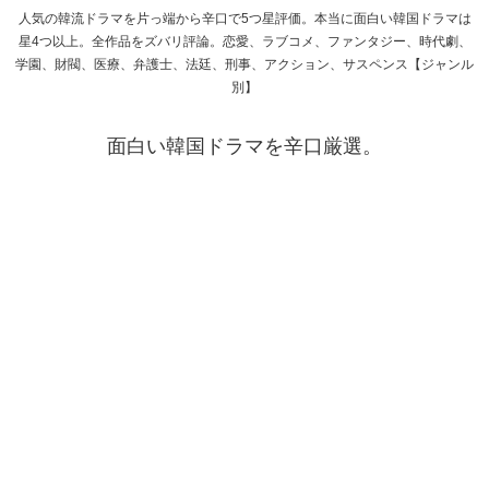
人気の韓流ドラマを片っ端から辛口で5つ星評価。本当に面白い韓国ドラマは
星4つ以上。全作品をズバリ評論。恋愛、ラブコメ、ファンタジー、時代劇、
学園、財閥、医療、弁護士、法廷、刑事、アクション、サスペンス【ジャンル
別】
面白い韓国ドラマを辛口厳選。