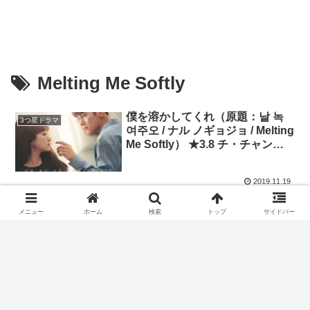
Melting Me Softly
僕を溶かしてくれ（原題：날 녹
3つ星ドラマ
여주오 / ナル ノギョジョ / Melting
Me Softly） ★3.8 チ・チャンウ
ク、ウォン・ジナ
2019.11.19
メニュー
ホーム
検索
トップ
サイドバー