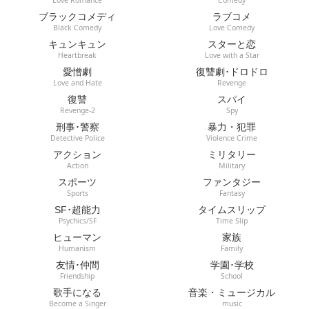
Love Romance
Comedy
ブラックコメディ
ラブコメ
Black Comedy
Love Comedy
キュンキュン
スターと恋
Heartbreak
Love with a Star
愛憎劇
復讐劇･ドロドロ
Love and Hate
Revenge
復讐
スパイ
Revenge-2
Spy
刑事･警察
暴力・犯罪
Detective Police
Violence Crime
アクション
ミリタリー
Action
Military
スポーツ
ファンタジー
Sports
Fantasy
SF･超能力
タイムスリップ
Psychics/SF
Time Slip
ヒューマン
家族
Humanism
Family
友情･仲間
学園･学校
Friendship
School
歌手になる
音楽・ミュージカル
Become a Singer
music