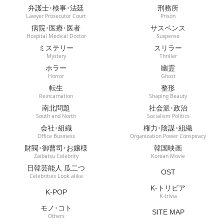
弁護士･検事･法廷
刑務所
Lawyer Prosecutor Court
Prison
病院･医療･医者
サスペンス
Hospital Medical Doctor
Suspense
ミステリー
スリラー
Mystery
Thriller
ホラー
幽霊
Horror
Ghost
転生
整形
Reincarnation
Shaping Beauty
南北問題
社会派･政治
South and North
Socialism Politics
会社･組織
権力･陰謀･組織
Office Business
Organization Power Conspiracy
財閥･御曹司･お嬢様
韓国映画
Zaibatsu Celebrity
Korean Movie
日韓芸能人 瓜二つ
OST
Celebrities Look alike
K-トリビア
K-POP
K-trivia
モノ･コト
SITE MAP
Others