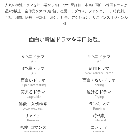
人気の韓流ドラマを片っ端から辛口で5つ星評価。本当に面白い韓国ドラマは
星4つ以上。全作品をズバリ評論。恋愛、ラブコメ、ファンタジー、時代劇、
学園、財閥、医療、弁護士、法廷、刑事、アクション、サスペンス【ジャンル
別】
面白い韓国ドラマを辛口厳選。
5つ星ドラマ
4つ星ドラマ
★5
★4
3つ星ドラマ
新作ドラマ
★3
New Korean Drama
面白いドラマ
面白くないドラマ
Super Interesting
boring
笑えるドラマ
泣けるドラマ
Laughable
Crying
俳優・女優検索
ランキング
Actor/Actress
Ranking
リメイク
時代劇
Remake
Historical
恋愛･ロマンス
コメディ