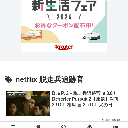
netflix 脱走兵追跡官
D.★P. 2－脱走兵追跡官 ★3.8 /
3つ星ドラマ
Deserter Pursuit 2【原題】디피
2 / D.P 개의 날 2（D.P 犬の日
2）/ 主演：チョン・ヘイン、ク・
ギョファン
2023.08.18