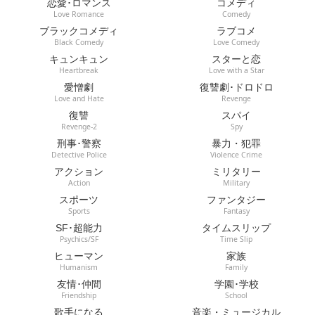
恋愛･ロマンス
コメディ
Love Romance
Comedy
ブラックコメディ
ラブコメ
Black Comedy
Love Comedy
キュンキュン
スターと恋
Heartbreak
Love with a Star
愛憎劇
復讐劇･ドロドロ
Love and Hate
Revenge
復讐
スパイ
Revenge-2
Spy
刑事･警察
暴力・犯罪
Detective Police
Violence Crime
アクション
ミリタリー
Action
Military
スポーツ
ファンタジー
Sports
Fantasy
SF･超能力
タイムスリップ
Psychics/SF
Time Slip
ヒューマン
家族
Humanism
Family
友情･仲間
学園･学校
Friendship
School
歌手になる
音楽・ミュージカル