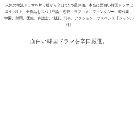
人気の韓流ドラマを片っ端から辛口で5つ星評価。本当に面白い韓国ドラマは
星4つ以上。全作品をズバリ評論。恋愛、ラブコメ、ファンタジー、時代劇、
学園、財閥、医療、弁護士、法廷、刑事、アクション、サスペンス【ジャンル
別】
面白い韓国ドラマを辛口厳選。