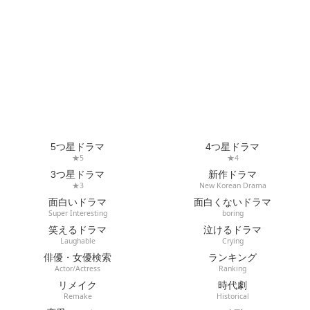
5つ星ドラマ
4つ星ドラマ
★5
★4
3つ星ドラマ
新作ドラマ
★3
New Korean Drama
面白いドラマ
面白くないドラマ
Super Interesting
boring
笑えるドラマ
泣けるドラマ
Laughable
Crying
俳優・女優検索
ランキング
Actor/Actress
Ranking
リメイク
時代劇
Remake
Historical