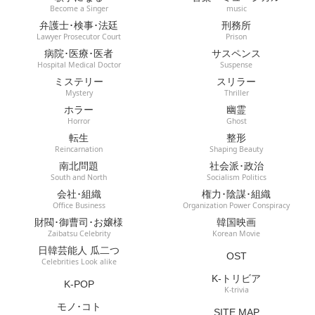
Become a Singer
music
弁護士･検事･法廷
刑務所
Lawyer Prosecutor Court
Prison
病院･医療･医者
サスペンス
Hospital Medical Doctor
Suspense
ミステリー
スリラー
Mystery
Thriller
ホラー
幽霊
Horror
Ghost
転生
整形
Reincarnation
Shaping Beauty
南北問題
社会派･政治
South and North
Socialism Politics
会社･組織
権力･陰謀･組織
Office Business
Organization Power Conspiracy
財閥･御曹司･お嬢様
韓国映画
Zaibatsu Celebrity
Korean Movie
日韓芸能人 瓜二つ
OST
Celebrities Look alike
K-トリビア
K-POP
K-trivia
モノ･コト
SITE MAP