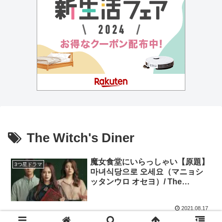
The Witch's Diner
魔女食堂にいらっしゃい【原題】
3つ星ドラマ
마녀식당으로 오세요（マニョシ
ッタンウロ オセヨ）/ The
Witch’s Diner ★3.2 ソン・ジヒ
ョ、ナム・ジヒョン
2021.08.17