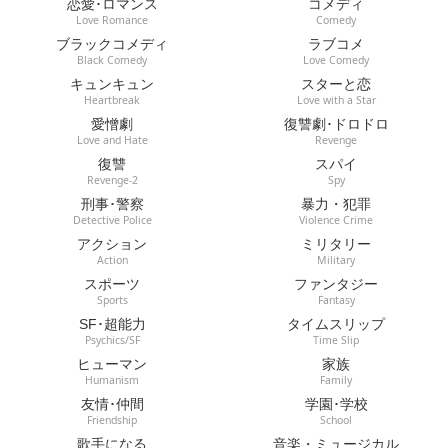
恋愛･ロマンス
コメディ
Love Romance
Comedy
ブラックコメディ
ラブコメ
Black Comedy
Love Comedy
キュンキュン
スターと恋
Heartbreak
Love with a Star
愛憎劇
復讐劇･ドロドロ
Love and Hate
Revenge
復讐
スパイ
Revenge-2
Spy
刑事･警察
暴力・犯罪
Detective Police
Violence Crime
アクション
ミリタリー
Action
Military
スポーツ
ファンタジー
Sports
Fantasy
SF･超能力
タイムスリップ
Psychics/SF
Time Slip
ヒューマン
家族
Humanism
Family
友情･仲間
学園･学校
Friendship
School
歌手になる
音楽・ミュージカル