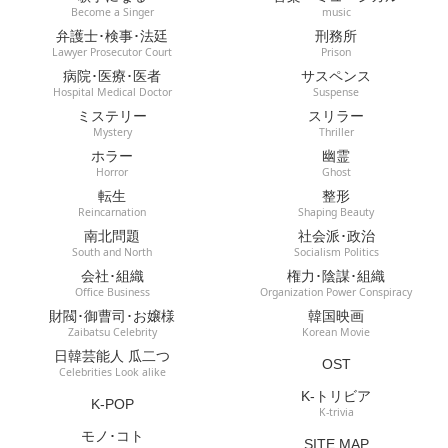
Become a Singer
music
弁護士･検事･法廷
刑務所
Lawyer Prosecutor Court
Prison
病院･医療･医者
サスペンス
Hospital Medical Doctor
Suspense
ミステリー
スリラー
Mystery
Thriller
ホラー
幽霊
Horror
Ghost
転生
整形
Reincarnation
Shaping Beauty
南北問題
社会派･政治
South and North
Socialism Politics
会社･組織
権力･陰謀･組織
Office Business
Organization Power Conspiracy
財閥･御曹司･お嬢様
韓国映画
Zaibatsu Celebrity
Korean Movie
日韓芸能人 瓜二つ
OST
Celebrities Look alike
K-トリビア
K-POP
K-trivia
モノ･コト
SITE MAP