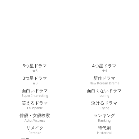
5つ星ドラマ
4つ星ドラマ
★5
★4
3つ星ドラマ
新作ドラマ
★3
New Korean Drama
面白いドラマ
面白くないドラマ
Super Interesting
boring
笑えるドラマ
泣けるドラマ
Laughable
Crying
俳優・女優検索
ランキング
Actor/Actress
Ranking
リメイク
時代劇
Remake
Historical