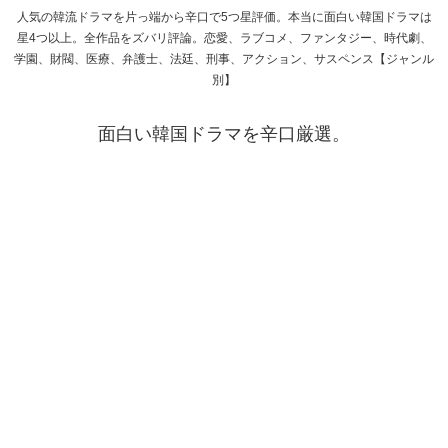
人気の韓流ドラマを片っ端から辛口で5つ星評価。本当に面白い韓国ドラマは
星4つ以上。全作品をズバリ評論。恋愛、ラブコメ、ファンタジー、時代劇、
学園、財閥、医療、弁護士、法廷、刑事、アクション、サスペンス【ジャンル
別】
面白い韓国ドラマを辛口厳選。