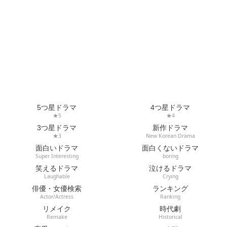
5つ星ドラマ
4つ星ドラマ
★5
★4
3つ星ドラマ
新作ドラマ
★3
New Korean Drama
面白いドラマ
面白くないドラマ
Super Interesting
boring
笑えるドラマ
泣けるドラマ
Laughable
Crying
俳優・女優検索
ランキング
Actor/Actress
Ranking
リメイク
時代劇
Remake
Historical