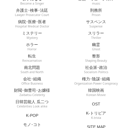
Become a Singer
music
弁護士･検事･法廷
刑務所
Lawyer Prosecutor Court
Prison
病院･医療･医者
サスペンス
Hospital Medical Doctor
Suspense
ミステリー
スリラー
Mystery
Thriller
ホラー
幽霊
Horror
Ghost
転生
整形
Reincarnation
Shaping Beauty
南北問題
社会派･政治
South and North
Socialism Politics
会社･組織
権力･陰謀･組織
Office Business
Organization Power Conspiracy
財閥･御曹司･お嬢様
韓国映画
Zaibatsu Celebrity
Korean Movie
日韓芸能人 瓜二つ
OST
Celebrities Look alike
K-トリビア
K-POP
K-trivia
モノ･コト
SITE MAP