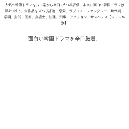
人気の韓流ドラマを片っ端から辛口で5つ星評価。本当に面白い韓国ドラマは
星4つ以上。全作品をズバリ評論。恋愛、ラブコメ、ファンタジー、時代劇、
学園、財閥、医療、弁護士、法廷、刑事、アクション、サスペンス【ジャンル
別】
面白い韓国ドラマを辛口厳選。