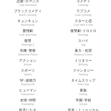
恋愛･ロマンス
コメディ
Love Romance
Comedy
ブラックコメディ
ラブコメ
Black Comedy
Love Comedy
キュンキュン
スターと恋
Heartbreak
Love with a Star
愛憎劇
復讐劇･ドロドロ
Love and Hate
Revenge
復讐
スパイ
Revenge-2
Spy
刑事･警察
暴力・犯罪
Detective Police
Violence Crime
アクション
ミリタリー
Action
Military
スポーツ
ファンタジー
Sports
Fantasy
SF･超能力
タイムスリップ
Psychics/SF
Time Slip
ヒューマン
家族
Humanism
Family
友情･仲間
学園･学校
Friendship
School
歌手になる
音楽・ミュージカル