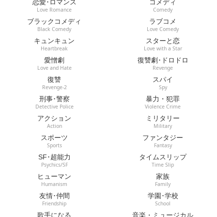
恋愛･ロマンス
コメディ
Love Romance
Comedy
ブラックコメディ
ラブコメ
Black Comedy
Love Comedy
キュンキュン
スターと恋
Heartbreak
Love with a Star
愛憎劇
復讐劇･ドロドロ
Love and Hate
Revenge
復讐
スパイ
Revenge-2
Spy
刑事･警察
暴力・犯罪
Detective Police
Violence Crime
アクション
ミリタリー
Action
Military
スポーツ
ファンタジー
Sports
Fantasy
SF･超能力
タイムスリップ
Psychics/SF
Time Slip
ヒューマン
家族
Humanism
Family
友情･仲間
学園･学校
Friendship
School
歌手になる
音楽・ミュージカル