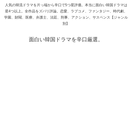
人気の韓流ドラマを片っ端から辛口で5つ星評価。本当に面白い韓国ドラマは
星4つ以上。全作品をズバリ評論。恋愛、ラブコメ、ファンタジー、時代劇、
学園、財閥、医療、弁護士、法廷、刑事、アクション、サスペンス【ジャンル
別】
面白い韓国ドラマを辛口厳選。