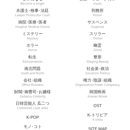
Become a Singer
music
弁護士･検事･法廷
刑務所
Lawyer Prosecutor Court
Prison
病院･医療･医者
サスペンス
Hospital Medical Doctor
Suspense
ミステリー
スリラー
Mystery
Thriller
ホラー
幽霊
Horror
Ghost
転生
整形
Reincarnation
Shaping Beauty
南北問題
社会派･政治
South and North
Socialism Politics
会社･組織
権力･陰謀･組織
Office Business
Organization Power Conspiracy
財閥･御曹司･お嬢様
韓国映画
Zaibatsu Celebrity
Korean Movie
日韓芸能人 瓜二つ
OST
Celebrities Look alike
K-トリビア
K-POP
K-trivia
モノ･コト
SITE MAP