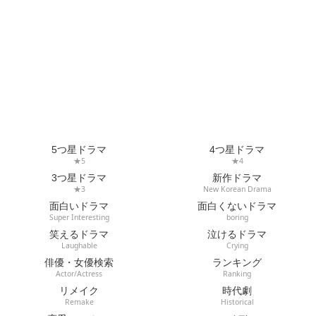
5つ星ドラマ
4つ星ドラマ
★5
★4
3つ星ドラマ
新作ドラマ
★3
New Korean Drama
面白いドラマ
面白くないドラマ
Super Interesting
boring
笑えるドラマ
泣けるドラマ
Laughable
Crying
俳優・女優検索
ランキング
Actor/Actress
Ranking
リメイク
時代劇
Remake
Historical