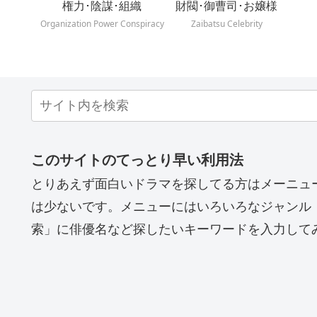
権力･陰謀･組織
財閥･御曹司･お嬢様
Organization Power Conspiracy
Zaibatsu Celebrity
このサイトのてっとり早い利用法
とりあえず面白いドラマを探してる方はメーニュ
は少ないです。メニューにはいろいろなジャンル
索」に俳優名など探したいキーワードを入力して