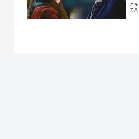
とキ
て見
てる