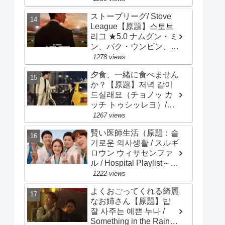
ュン、パク・ミニョン
ストーブリーグ/ Stove
League【原題】스토브
리그 ★5.0 ナムグン・ミ
ン、パク・ウンビン、
オ・ジョンセ、チョ・ビ
1278 views
ョンギュ
夕食、一緒に食べません
か？【原題】저녁 같이
드실래요（チョノッ カ
ッチ トゥシッレヨ）/
Dinner Mate ★3.2 ソン･
1267 views
スンホン、ソ･ジヘ
賢い医師生活（原題：슬
기로운 의사생활 / スルギ
ロウン ウィサセンファ
ル / Hospital Playlist～
Wise Doctor Life）★4.0
1222 views
チョ･ジョンソク、チョ
よくおごってくれる綺麗
ン･ギョンホ、ユ･ヨンソ
なお姉さん【原題】밥
ク
잘 사주는 예쁜 누나 /
Something in the Rain～