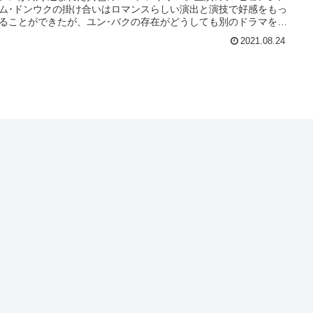
ム･ドンウクの掛け合いはロマンスらしい演出と演技で好感をもっ
ることができたが、ユン･バクの存在がどうしても別のドラマを見
感が最後まで抜けなかった。少し中途半端な脚本だ。
2021.08.24