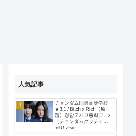
人気記事
チョンダム国際高等学校
★3.1 / Bitch x Rich【原
題】청담국제고등학교
（チョンダムクッチェ
コドゥンハッキョ）/
6611 views
Cheongdam