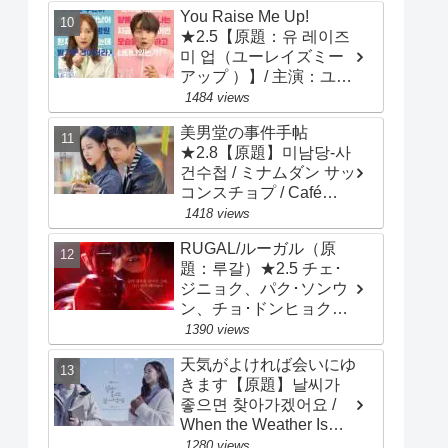
ン・ジヒョ、ナム・ジヒ
You Raise Me Up!
ョン
★2.5【原題：유 레이즈
미 업（ユーレイズミー
アップ ）】/ 主演：ユ
ン･シユン、アン･ヒヨン
1484 views
美男堂の事件手帖
★2.8【原題】미남당-사
건수첩 / ミナムダン サッ
コンスチョプ / Café
Minamdang / 主演：ソ・
1418 views
イングク、オ・ヨンソ
RUGAL/ルーガル（原
題：루갈）★2.5 チェ･
ジニョク、パク･ソンウ
ン、チョ･ドンヒョク、
チョン･ヘイン
1390 views
天気がよければ会いにゆ
きます【原題】날씨가
좋으면 찾아가겠어요 /
When the Weather Is
Fine）★2.8 ソ・ガンジ
1280 views