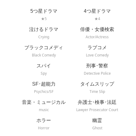
5つ星ドラマ
4つ星ドラマ
★5
★4
泣けるドラマ
俳優・女優検索
Crying
Actor/Actress
ブラックコメディ
ラブコメ
Black Comedy
Love Comedy
スパイ
刑事･警察
Spy
Detective Police
SF･超能力
タイムスリップ
Psychics/SF
Time Slip
音楽・ミュージカル
弁護士･検事･法廷
music
Lawyer Prosecutor Court
ホラー
幽霊
Horror
Ghost