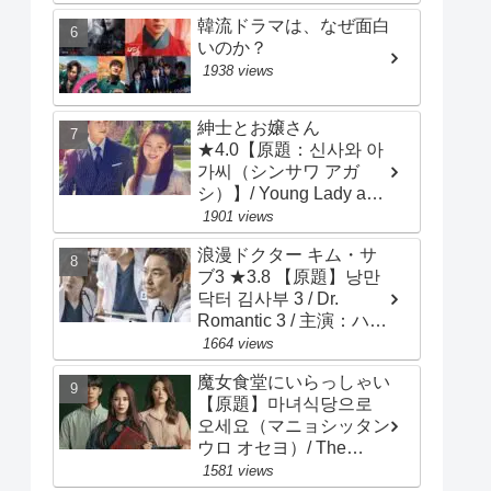
ン
韓流ドラマは、なぜ面白
いのか？
1938 views
紳士とお嬢さん
★4.0【原題：신사와 아
가씨（シンサワ アガ
シ）】/ Young Lady and
Gentleman / 主演：チ･
1901 views
ヒョヌ、イ･セヒ
浪漫ドクター キム・サ
ブ3 ★3.8 【原題】낭만
닥터 김사부 3 / Dr.
Romantic 3 / 主演：ハ
ン・ソッキュ、アン・ヒ
1664 views
ョソプ、イ・ソンギョン
魔女食堂にいらっしゃい
【原題】마녀식당으로
오세요（マニョシッタン
ウロ オセヨ）/ The
Witch's Diner ★3.2 ソ
1581 views