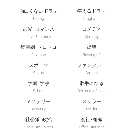
面白くないドラマ
笑えるドラマ
g
boring
Laughable
恋愛･ロマンス
コメディ
Love Romance
Comedy
復讐劇･ドロドロ
復讐
Revenge
Revenge-2
スポーツ
ファンタジー
Sports
Fantasy
学園･学校
歌手になる
School
Become a Singer
ミステリー
スリラー
Mystery
Thriller
社会派･政治
会社･組織
Socialism Politics
Office Business