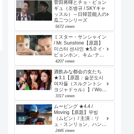
菅田将暉とチョ・ビョン
International High
ギュ（조병규 / SKYキャ
School / 主演：イ・ウン
ッスル）～日韓芸能人の
セム、イェリ
瓜二つシリーズ
5672 views
ミスター・サンシャイン
/ Mr. Sunshine【原題】
미스터 션샤인 ★5.0 イ･
ビョンホン、キム･テ
リ、ユ･ヨンソク、ピョ
4207 views
ン･ヨハン、チョ･ウジ
酒飲みな都会の女たち
ン、キム･ビョンチョ
★3.1【原題：술꾼도시
ル、キム･サラン、ペ･ジ
여자들（スルクントシ
ョンナム、チェ･ムソン
ヨジャドゥル）】/ Work
Later, Drink Now /
3317 views
Drinker City Women / 主
ムービング ★4.4 /
演：イ･ソンビン、ハン･
Moving【原題】무빙
ソナ、チョン･ウンジ
（ムビン）/ 主演：リ
ュ・スンリョン、ハン・
ヒョジュ、チョ・インソ
2445 views