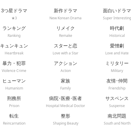
3つ星ドラマ
新作ドラマ
面白いドラマ
★3
New Korean Drama
Super Interestin
ランキング
リメイク
時代劇
Ranking
Remake
Historical
キュンキュン
スターと恋
愛憎劇
Heartbreak
Love with a Star
Love and Hate
暴力・犯罪
アクション
ミリタリー
Violence Crime
Action
Military
ヒューマン
家族
友情･仲間
Humanism
Family
Friendship
刑務所
病院･医療･医者
サスペンス
Prison
Hospital Medical Doctor
Suspense
転生
整形
南北問題
Reincarnation
Shaping Beauty
South and North