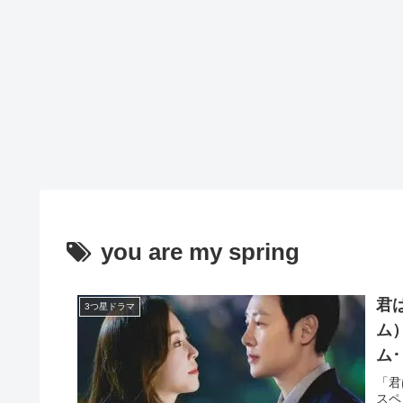
you are my spring
君
3つ星ドラマ
ム）
ム
「君
スペ