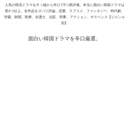
人気の韓流ドラマを片っ端から辛口で5つ星評価。本当に面白い韓国ドラマは
星4つ以上。全作品をズバリ評論。恋愛、ラブコメ、ファンタジー、時代劇、
学園、財閥、医療、弁護士、法廷、刑事、アクション、サスペンス【ジャンル
別】
面白い韓国ドラマを辛口厳選。