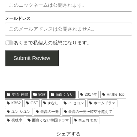
メールドレス
あくまで私個人の感想になります。
Submit Review
友情･仲間
家族
面白くない
2017年
Hit the Top
KBS2
OST
★なし
イ セヨン
ホームドラマ
ユン シユン
最高の一発
最高の一発〜時空を超えて
視聴率
面白くない韓国ドラマ
최고의 한방
シェアする