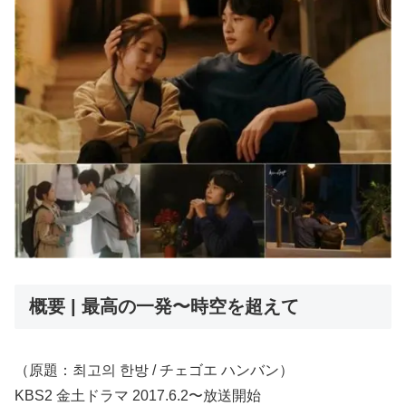
概要 | 最高の一発〜時空を超えて
（原題：최고의 한방 / チェゴエ ハンバン）
KBS2 金土ドラマ 2017.6.2〜放送開始