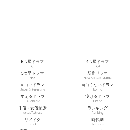
5つ星ドラマ
4つ星ドラマ
★5
★4
3つ星ドラマ
新作ドラマ
★3
New Korean Drama
面白いドラマ
面白くないドラマ
Super Interesting
boring
笑えるドラマ
泣けるドラマ
Laughable
Crying
俳優・女優検索
ランキング
Actor/Actress
Ranking
リメイク
時代劇
Remake
Historical