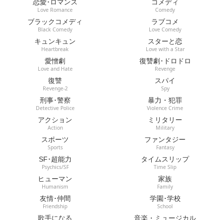
恋愛･ロマンス
コメディ
Love Romance
Comedy
ブラックコメディ
ラブコメ
Black Comedy
Love Comedy
キュンキュン
スターと恋
Heartbreak
Love with a Star
愛憎劇
復讐劇･ドロドロ
Love and Hate
Revenge
復讐
スパイ
Revenge-2
Spy
刑事･警察
暴力・犯罪
Detective Police
Violence Crime
アクション
ミリタリー
Action
Military
スポーツ
ファンタジー
Sports
Fantasy
SF･超能力
タイムスリップ
Psychics/SF
Time Slip
ヒューマン
家族
Humanism
Family
友情･仲間
学園･学校
Friendship
School
歌手になる
音楽・ミュージカル