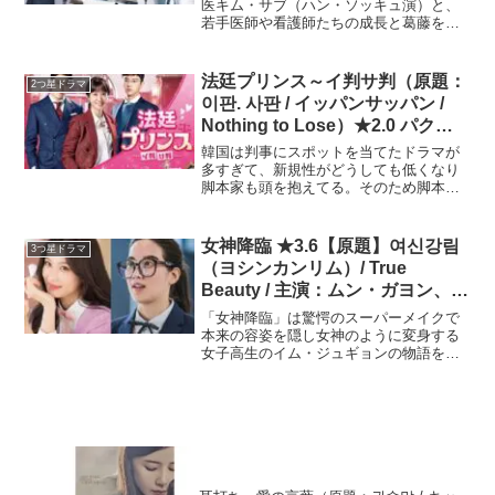
ョン
医キム・サブ（ハン・ソッキュ演）と、
若手医師や看護師たちの成長と葛藤を描
くメディカルドラマ。
法廷プリンス～イ判サ判（原題：
2つ星ドラマ
이판. 사판 / イッパンサッパン /
Nothing to Lose）★2.0 パク・
ウンビン、ヨン・ウジン
韓国は判事にスポットを当てたドラマが
多すぎて、新規性がどうしても低くなり
脚本家も頭を抱えてる。そのため脚本よ
り俳優の演技力に頼らざるを得ないのが
実情。『法廷プリンス～イ判. サ判』もそ
の例に漏れず、凡作となっている。
女神降臨 ★3.6【原題】여신강림
3つ星ドラマ
（ヨシンカンリム）/ True
Beauty / 主演：ムン・ガヨン、チ
ャ・ウヌ、ファン・イニョプ
「女神降臨」は驚愕のスーパーメイクで
本来の容姿を隠し女神のように変身する
女子高生のイム・ジュギョンの物語を描
いた青春ロマンス。