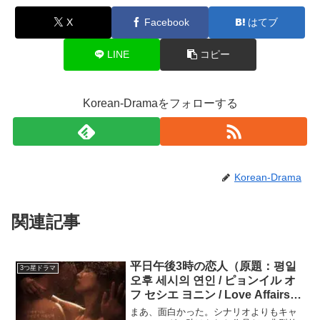
X
Facebook
はてブ
LINE
コピー
Korean-Dramaをフォローする
Korean-Drama
関連記事
平日午後3時の恋人（原題：평일
3つ星ドラマ
오후 세시의 연인 / ピョンイル オ
フ セシエ ヨニン / Love Affairs in
the Afternoon）★3.0 パク・ハソ
まあ、面白かった。シナリオよりもキャ