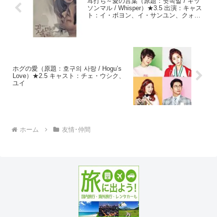
耳打ち～愛の言葉（原題：귓속말 / キッ
ソンマル / Whisper）★3.5 出演：キャス
ト：イ・ボヨン、イ・サンユン、クォ
ン・ユル、パク・セヨン、キム・ガプス
ホグの愛（原題：호구의 사랑 / Hogu’s
Love）★2.5 キャスト：チェ・ウシク、
ユイ
ホーム
友情･仲間