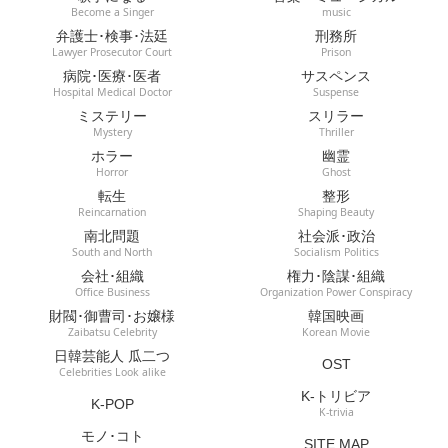
Become a Singer
music
弁護士･検事･法廷
刑務所
Lawyer Prosecutor Court
Prison
病院･医療･医者
サスペンス
Hospital Medical Doctor
Suspense
ミステリー
スリラー
Mystery
Thriller
ホラー
幽霊
Horror
Ghost
転生
整形
Reincarnation
Shaping Beauty
南北問題
社会派･政治
South and North
Socialism Politics
会社･組織
権力･陰謀･組織
Office Business
Organization Power Conspiracy
財閥･御曹司･お嬢様
韓国映画
Zaibatsu Celebrity
Korean Movie
日韓芸能人 瓜二つ
OST
Celebrities Look alike
K-トリビア
K-POP
K-trivia
モノ･コト
SITE MAP