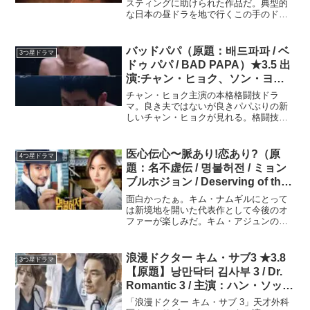
ン、イ・サンヨプ
スティングに助けられた作品だ。典型的
な日本の昼ドラを地で行くこの手のドラ
マ好きな方にはおすすめ。
バッドパパ（原題：배드파파 / ベ
3つ星ドラマ
ドゥ パパ / BAD PAPA）★3.5 出
演:チャン・ヒョク、ソン・ヨウ
ン、シン・ウンス、キム・ジェギ
チャン・ヒョク主演の本格格闘技ドラ
ョン(RAINBOW)～韓国ドラマ、
マ。良き夫ではないが良きパパぶりの新
しいチャン・ヒョクが見れる。格闘技好
OST紹介
きにも面白い作品だ。
医心伝心〜脈あり!恋あり?（原
4つ星ドラマ
題：名不虚伝 / 명불허전 / ミョン
ブルホジョン / Deserving of the
Name）★4.0 キャスト：キム･ナ
面白かったぁ。キム・ナムギルにとって
ムギル、キム･アジュン
は新境地を開いた代表作として今後のオ
ファーが楽しみだ。キム・アジュンの魅
力がたっぷり堪能できる。
浪漫ドクター キム・サブ3 ★3.8
3つ星ドラマ
【原題】낭만닥터 김사부 3 / Dr.
Romantic 3 / 主演：ハン・ソッキ
ュ、アン・ヒョソプ、イ・ソンギ
「浪漫ドクター キム・サブ 3」天才外科