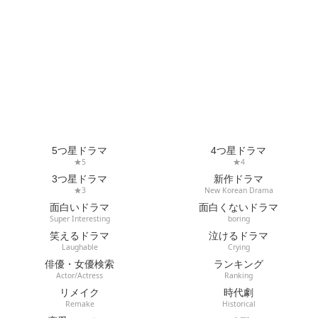
5つ星ドラマ
4つ星ドラマ
★5
★4
3つ星ドラマ
新作ドラマ
★3
New Korean Drama
面白いドラマ
面白くないドラマ
Super Interesting
boring
笑えるドラマ
泣けるドラマ
Laughable
Crying
俳優・女優検索
ランキング
Actor/Actress
Ranking
リメイク
時代劇
Remake
Historical