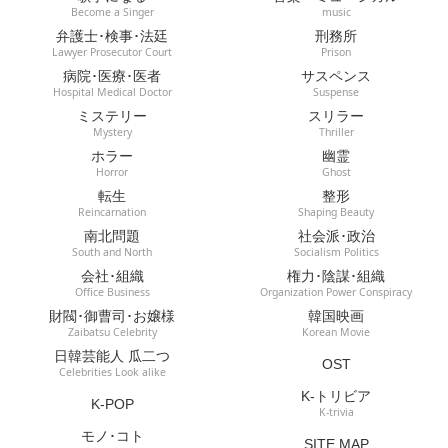
Become a Singer
music
弁護士･検事･法廷
刑務所
Lawyer Prosecutor Court
Prison
病院･医療･医者
サスペンス
Hospital Medical Doctor
Suspense
ミステリー
スリラー
Mystery
Thriller
ホラー
幽霊
Horror
Ghost
転生
整形
Reincarnation
Shaping Beauty
南北問題
社会派･政治
South and North
Socialism Politics
会社･組織
権力･陰謀･組織
Office Business
Organization Power Conspiracy
財閥･御曹司･お嬢様
韓国映画
Zaibatsu Celebrity
Korean Movie
日韓芸能人 瓜二つ
OST
Celebrities Look alike
K-トリビア
K-POP
K-trivia
モノ･コト
SITE MAP