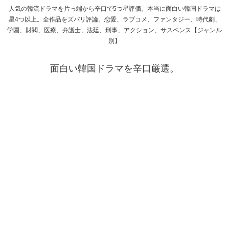
人気の韓流ドラマを片っ端から辛口で5つ星評価。本当に面白い韓国ドラマは
星4つ以上。全作品をズバリ評論。恋愛、ラブコメ、ファンタジー、時代劇、
学園、財閥、医療、弁護士、法廷、刑事、アクション、サスペンス【ジャンル
別】
面白い韓国ドラマを辛口厳選。