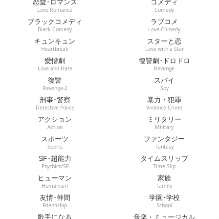
恋愛･ロマンス
コメディ
Love Romance
Comedy
ブラックコメディ
ラブコメ
Black Comedy
Love Comedy
キュンキュン
スターと恋
Heartbreak
Love with a Star
愛憎劇
復讐劇･ドロドロ
Love and Hate
Revenge
復讐
スパイ
Revenge-2
Spy
刑事･警察
暴力・犯罪
Detective Police
Violence Crime
アクション
ミリタリー
Action
Military
スポーツ
ファンタジー
Sports
Fantasy
SF･超能力
タイムスリップ
Psychics/SF
Time Slip
ヒューマン
家族
Humanism
Family
友情･仲間
学園･学校
Friendship
School
歌手になる
音楽・ミュージカル