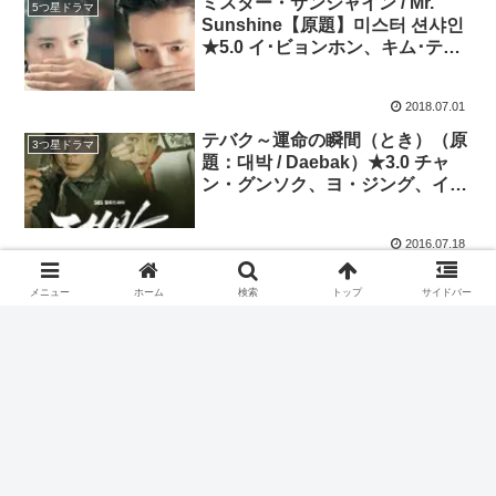
ミスター・サンシャイン / Mr.
5つ星ドラマ
Sunshine【原題】미스터 션샤인
★5.0 イ･ビョンホン、キム･テ
リ、ユ･ヨンソク、ピョン･ヨハ
ン、チョ･ウジン、キム･ビョンチ
2018.07.01
ョル、キム･サラン、ペ･ジョンナ
ム、チェ･ムソン
テバク～運命の瞬間（とき）（原
3つ星ドラマ
題：대박 / Daebak）★3.0 チャ
ン・グンソク、ヨ・ジング、イ
ム・ジヨン、チョン・グァンリョ
ル、チェ・ミンス、ユン・ジンソ
2016.07.18
メニュー
ホーム
検索
トップ
サイドバー