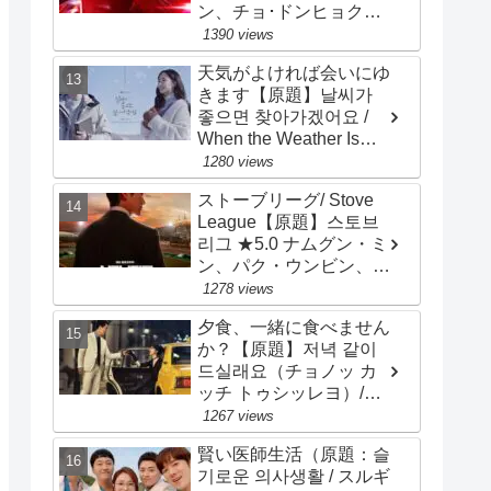
ン、チョ･ドンヒョク、
チョン･ヘイン
1390 views
天気がよければ会いにゆ
きます【原題】날씨가
좋으면 찾아가겠어요 /
When the Weather Is
Fine）★2.8 ソ・ガンジ
1280 views
ュン、パク・ミニョン
ストーブリーグ/ Stove
League【原題】스토브
리그 ★5.0 ナムグン・ミ
ン、パク・ウンビン、
オ・ジョンセ、チョ・ビ
1278 views
ョンギュ
夕食、一緒に食べません
か？【原題】저녁 같이
드실래요（チョノッ カ
ッチ トゥシッレヨ）/
Dinner Mate ★3.2 ソン･
1267 views
スンホン、ソ･ジヘ
賢い医師生活（原題：슬
기로운 의사생활 / スルギ