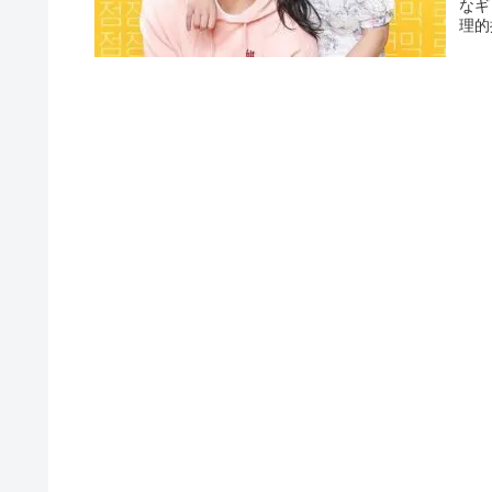
なギ
理的
でか