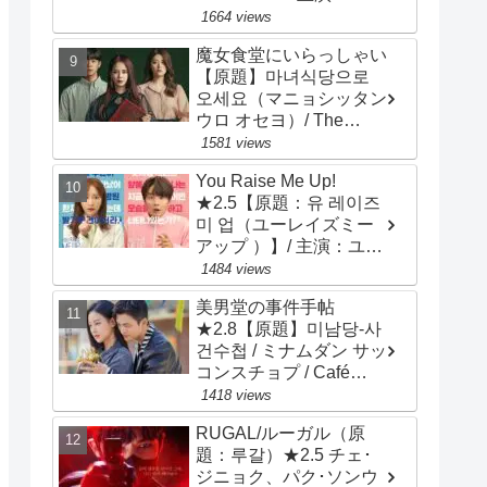
ン・ソッキュ、アン・ヒ
1664 views
ョソプ、イ・ソンギョン
魔女食堂にいらっしゃい
【原題】마녀식당으로
오세요（マニョシッタン
ウロ オセヨ）/ The
Witch's Diner ★3.2 ソ
1581 views
ン・ジヒョ、ナム・ジヒ
You Raise Me Up!
ョン
★2.5【原題：유 레이즈
미 업（ユーレイズミー
アップ ）】/ 主演：ユ
ン･シユン、アン･ヒヨン
1484 views
美男堂の事件手帖
★2.8【原題】미남당-사
건수첩 / ミナムダン サッ
コンスチョプ / Café
Minamdang / 主演：ソ・
1418 views
イングク、オ・ヨンソ
RUGAL/ルーガル（原
題：루갈）★2.5 チェ･
ジニョク、パク･ソンウ