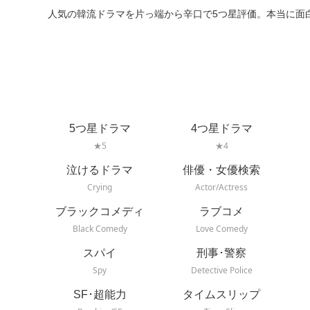
人気の韓流ドラマを片っ端から辛口で5つ星評価。本当に面
5つ星ドラマ
4つ星ドラマ
★5
★4
泣けるドラマ
俳優・女優検索
Crying
Actor/Actress
ブラックコメディ
ラブコメ
Black Comedy
Love Comedy
スパイ
刑事･警察
Spy
Detective Police
SF･超能力
タイムスリップ