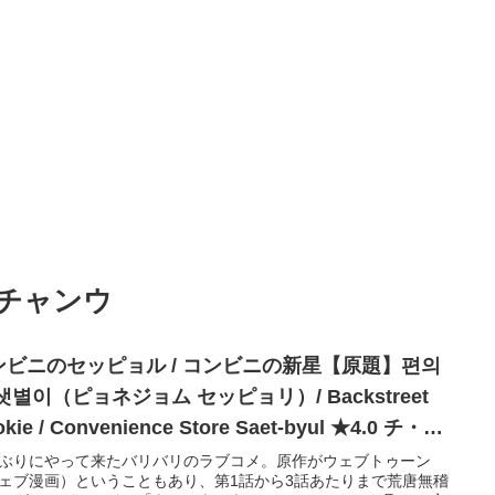
チャンウ
ンビニのセッピョル / コンビニの新星【原題】편의
샛별이（ピョネジョム セッピョリ）/ Backstreet
kie / Convenience Store Saet-byul ★4.0 チ・チ
ンウク、キム・ユジョン
ぶりにやって来たバリバリのラブコメ。原作がウェブトゥーン
ェブ漫画）ということもあり、第1話から3話あたりまで荒唐無稽