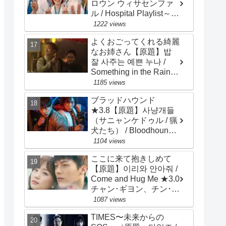
ロウン ウィサセンファ
ル / Hospital Playlist～
Wise Doctor Life）★4.0
1222 views
チョ･ジョンソク、チョ
よくおごってくれる綺麗
ン･ギョンホ、ユ･ヨンソ
なお姉さん【原題】밥
ク
잘 사주는 예쁜 누나 /
Something in the Rain～
Pretty Sister Who Buys
1185 views
Me Food ★3.0 ソン・イ
ブラッドハウンド
ェジン、チョン・ヘイン
★3.8【原題】사냥개들
（サニャンケドゥル / 猟
犬たち） / Bloodhounds
/ 主演：ウ・ドファン、
1104 views
イ・サンイ
ここに来て抱きしめて
【原題】이리와 안아줘 /
Come and Hug Me ★3.0
チャン･ギヨン、チン･キ
ジュ、ナム･ダルム、リ
1087 views
ュ･ハンビ、ホ･ジュノ
TIMES〜未来からの