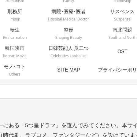
Humanism
Family
Friendship
刑務所
病院･医療･医者
サスペンス
Prison
Hospital Medical Doctor
Suspense
転生
整形
南北問題
Reincarnation
Shaping Beauty
South and North
韓国映画
日韓芸能人 瓜二つ
OST
Korean Movie
Celebrities Look alike
モノ･コト
SITE MAP
プライバシーポリ
Others
ーにある「5つ星ドラマ」を選んでみてください。本サ
（時代劇、ラブコメ、ファンタジーなど）を設けていま