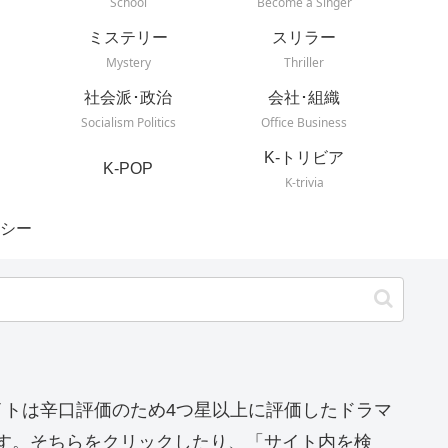
School
Become a Singer
ミステリー
スリラー
Mystery
Thriller
社会派･政治
会社･組織
Socialism Politics
Office Business
K-トリビア
K-POP
K-trivia
シー
イトは辛口評価のため4つ星以上に評価したドラマ
す。そちらをクリックしたり、「サイト内を検