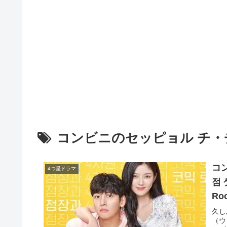
コンビニのセッピョル チ・
コ
4つ星ドラマ
점 
Roo
ャ
久し
（ウ