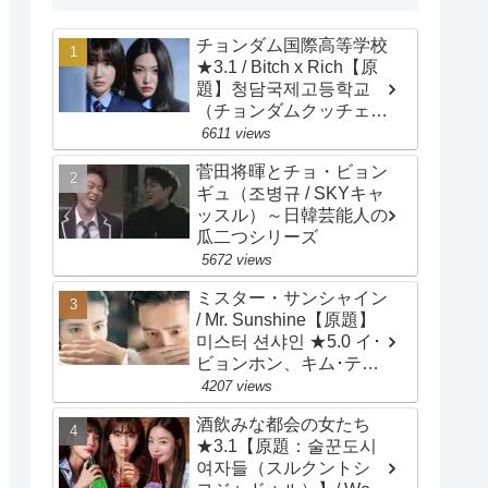
チョンダム国際高等学校
★3.1 / Bitch x Rich【原
題】청담국제고등학교
（チョンダムクッチェ
コドゥンハッキョ）/
6611 views
Cheongdam
菅田将暉とチョ・ビョン
International High
ギュ（조병규 / SKYキャ
School / 主演：イ・ウン
ッスル）～日韓芸能人の
セム、イェリ
瓜二つシリーズ
5672 views
ミスター・サンシャイン
/ Mr. Sunshine【原題】
미스터 션샤인 ★5.0 イ･
ビョンホン、キム･テ
リ、ユ･ヨンソク、ピョ
4207 views
ン･ヨハン、チョ･ウジ
酒飲みな都会の女たち
ン、キム･ビョンチョ
★3.1【原題：술꾼도시
ル、キム･サラン、ペ･ジ
여자들（スルクントシ
ョンナム、チェ･ムソン