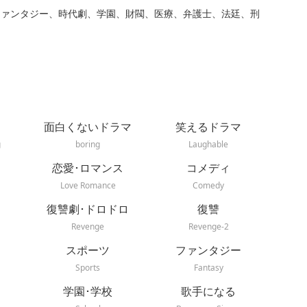
ファンタジー、時代劇、学園、財閥、医療、弁護士、法廷、刑
面白くないドラマ
笑えるドラマ
g
boring
Laughable
恋愛･ロマンス
コメディ
Love Romance
Comedy
復讐劇･ドロドロ
復讐
Revenge
Revenge-2
スポーツ
ファンタジー
Sports
Fantasy
学園･学校
歌手になる