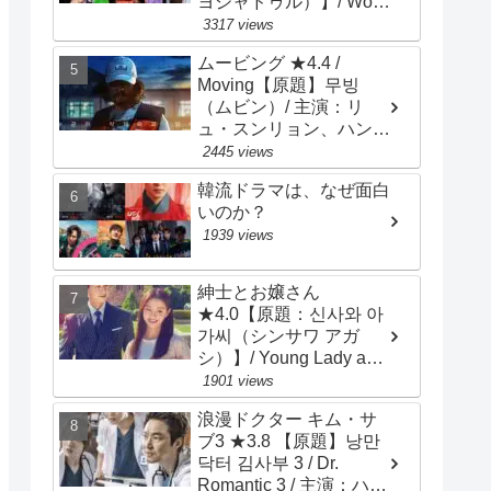
ヨジャドゥル）】/ Work
Later, Drink Now /
3317 views
Drinker City Women / 主
ムービング ★4.4 /
演：イ･ソンビン、ハン･
Moving【原題】무빙
ソナ、チョン･ウンジ
（ムビン）/ 主演：リ
ュ・スンリョン、ハン・
ヒョジュ、チョ・インソ
2445 views
ン
韓流ドラマは、なぜ面白
いのか？
1939 views
紳士とお嬢さん
★4.0【原題：신사와 아
가씨（シンサワ アガ
シ）】/ Young Lady and
Gentleman / 主演：チ･
1901 views
ヒョヌ、イ･セヒ
浪漫ドクター キム・サ
ブ3 ★3.8 【原題】낭만
닥터 김사부 3 / Dr.
Romantic 3 / 主演：ハ