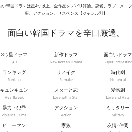
白い韓国ドラマは星4つ以上。全作品をズバリ評論。恋愛、ラブコメ、
事、アクション、サスペンス【ジャンル別】
面白い韓国ドラマを辛口厳選。
3つ星ドラマ
新作ドラマ
面白いドラマ
★3
New Korean Drama
Super Interestin
ランキング
リメイク
時代劇
Ranking
Remake
Historical
キュンキュン
スターと恋
愛憎劇
Heartbreak
Love with a Star
Love and Hate
暴力・犯罪
アクション
ミリタリー
Violence Crime
Action
Military
ヒューマン
家族
友情･仲間