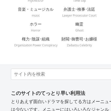
Psychics/SF
Time Slip
音楽・ミュージカル
弁護士･検事･法廷
music
Lawyer Prosecutor Court
ホラー
幽霊
Horror
Ghost
権力･陰謀･組織
財閥･御曹司･お嬢様
Organization Power Conspiracy
Zaibatsu Celebrity
このサイトのてっとり早い利用法
とりあえず面白いドラマを探してる方はメーニュ
は少ないです。メニューにはいろいろなジャンル