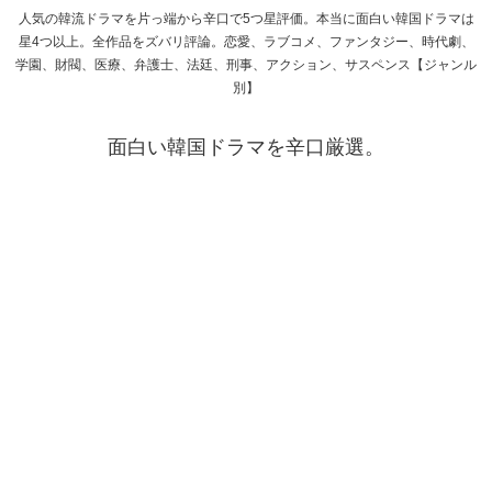
人気の韓流ドラマを片っ端から辛口で5つ星評価。本当に面白い韓国ドラマは
星4つ以上。全作品をズバリ評論。恋愛、ラブコメ、ファンタジー、時代劇、
学園、財閥、医療、弁護士、法廷、刑事、アクション、サスペンス【ジャンル
別】
面白い韓国ドラマを辛口厳選。