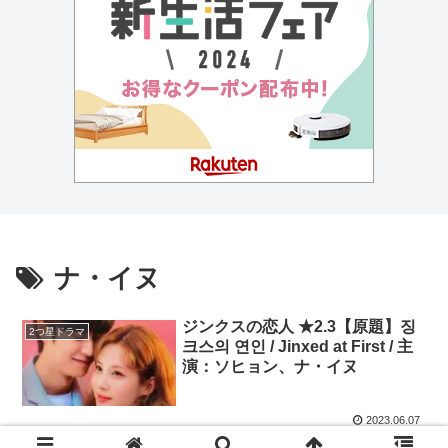
ナ・イヌ
ジンクスの恋人 ★2.3【原題】징
2つ星ドラマ
크스의 연인 / Jinxed at First / 主
演：ソヒョン、ナ・イヌ
2023.06.07