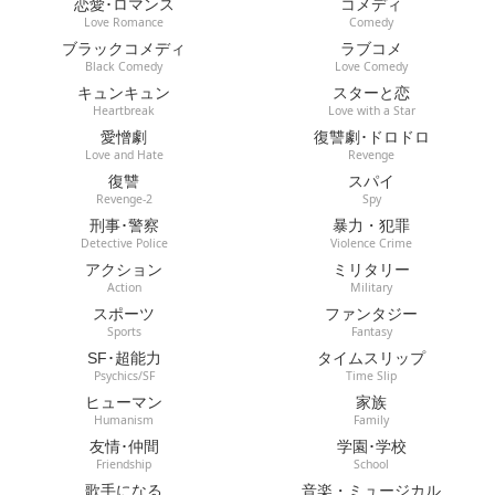
恋愛･ロマンス
コメディ
Love Romance
Comedy
ブラックコメディ
ラブコメ
Black Comedy
Love Comedy
キュンキュン
スターと恋
Heartbreak
Love with a Star
愛憎劇
復讐劇･ドロドロ
Love and Hate
Revenge
復讐
スパイ
Revenge-2
Spy
刑事･警察
暴力・犯罪
Detective Police
Violence Crime
アクション
ミリタリー
Action
Military
スポーツ
ファンタジー
Sports
Fantasy
SF･超能力
タイムスリップ
Psychics/SF
Time Slip
ヒューマン
家族
Humanism
Family
友情･仲間
学園･学校
Friendship
School
歌手になる
音楽・ミュージカル