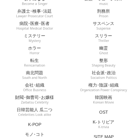
Become a Singer
music
弁護士･検事･法廷
刑務所
Lawyer Prosecutor Court
Prison
病院･医療･医者
サスペンス
Hospital Medical Doctor
Suspense
ミステリー
スリラー
Mystery
Thriller
ホラー
幽霊
Horror
Ghost
転生
整形
Reincarnation
Shaping Beauty
南北問題
社会派･政治
South and North
Socialism Politics
会社･組織
権力･陰謀･組織
Office Business
Organization Power Conspiracy
財閥･御曹司･お嬢様
韓国映画
Zaibatsu Celebrity
Korean Movie
日韓芸能人 瓜二つ
OST
Celebrities Look alike
K-トリビア
K-POP
K-trivia
モノ･コト
SITE MAP