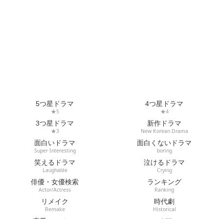
5つ星ドラマ
4つ星ドラマ
★5
★4
3つ星ドラマ
新作ドラマ
★3
New Korean Drama
面白いドラマ
面白くないドラマ
Super Interesting
boring
笑えるドラマ
泣けるドラマ
Laughable
Crying
俳優・女優検索
ランキング
Actor/Actress
Ranking
リメイク
時代劇
Remake
Historical