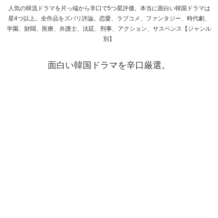
人気の韓流ドラマを片っ端から辛口で5つ星評価。本当に面白い韓国ドラマは
星4つ以上。全作品をズバリ評論。恋愛、ラブコメ、ファンタジー、時代劇、
学園、財閥、医療、弁護士、法廷、刑事、アクション、サスペンス【ジャンル
別】
面白い韓国ドラマを辛口厳選。