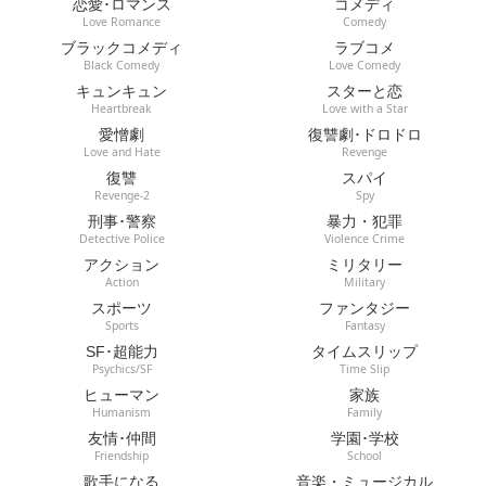
恋愛･ロマンス
コメディ
Love Romance
Comedy
ブラックコメディ
ラブコメ
Black Comedy
Love Comedy
キュンキュン
スターと恋
Heartbreak
Love with a Star
愛憎劇
復讐劇･ドロドロ
Love and Hate
Revenge
復讐
スパイ
Revenge-2
Spy
刑事･警察
暴力・犯罪
Detective Police
Violence Crime
アクション
ミリタリー
Action
Military
スポーツ
ファンタジー
Sports
Fantasy
SF･超能力
タイムスリップ
Psychics/SF
Time Slip
ヒューマン
家族
Humanism
Family
友情･仲間
学園･学校
Friendship
School
歌手になる
音楽・ミュージカル