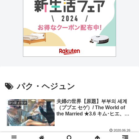
パク・ヘジュン
夫婦の世界【原題】부부의 세계
3つ星ドラマ
（プブエ セゲ）/ The World of
the Married ★3.6 キム･ヒエ、パ
ク･ヘジュン
2020.06.26