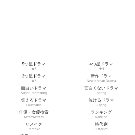
5つ星ドラマ
4つ星ドラマ
★5
★4
3つ星ドラマ
新作ドラマ
★3
New Korean Drama
面白いドラマ
面白くないドラマ
Super Interesting
boring
笑えるドラマ
泣けるドラマ
Laughable
Crying
俳優・女優検索
ランキング
Actor/Actress
Ranking
リメイク
時代劇
Remake
Historical