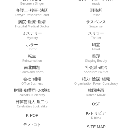
Become a Singer
music
弁護士･検事･法廷
刑務所
Lawyer Prosecutor Court
Prison
病院･医療･医者
サスペンス
Hospital Medical Doctor
Suspense
ミステリー
スリラー
Mystery
Thriller
ホラー
幽霊
Horror
Ghost
転生
整形
Reincarnation
Shaping Beauty
南北問題
社会派･政治
South and North
Socialism Politics
会社･組織
権力･陰謀･組織
Office Business
Organization Power Conspiracy
財閥･御曹司･お嬢様
韓国映画
Zaibatsu Celebrity
Korean Movie
日韓芸能人 瓜二つ
OST
Celebrities Look alike
K-トリビア
K-POP
K-trivia
モノ･コト
SITE MAP