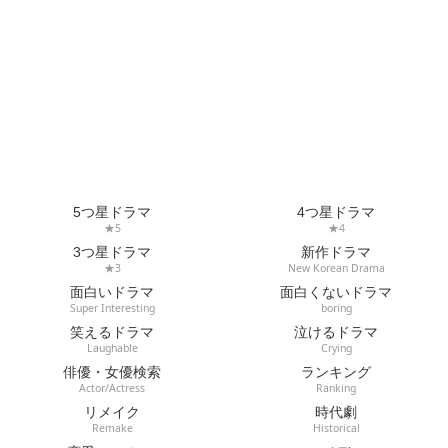
5つ星ドラマ
4つ星ドラマ
★5
★4
3つ星ドラマ
新作ドラマ
★3
New Korean Drama
面白いドラマ
面白くないドラマ
Super Interesting
boring
笑えるドラマ
泣けるドラマ
Laughable
Crying
俳優・女優検索
ランキング
Actor/Actress
Ranking
リメイク
時代劇
Remake
Historical