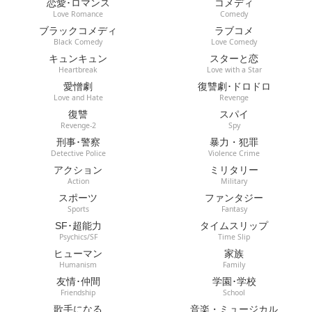
恋愛･ロマンス
コメディ
Love Romance
Comedy
ブラックコメディ
ラブコメ
Black Comedy
Love Comedy
キュンキュン
スターと恋
Heartbreak
Love with a Star
愛憎劇
復讐劇･ドロドロ
Love and Hate
Revenge
復讐
スパイ
Revenge-2
Spy
刑事･警察
暴力・犯罪
Detective Police
Violence Crime
アクション
ミリタリー
Action
Military
スポーツ
ファンタジー
Sports
Fantasy
SF･超能力
タイムスリップ
Psychics/SF
Time Slip
ヒューマン
家族
Humanism
Family
友情･仲間
学園･学校
Friendship
School
歌手になる
音楽・ミュージカル