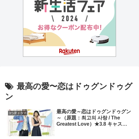
最高の愛〜恋はドゥグンドゥグ
ン
最高の愛～恋はドゥグンドゥグン
3つ星ドラマ
～（原題：최고의 사랑 / The
Greatest Love）★3.8 キャス
ト：チャ・スンウォン、コン・ヒ
ョジン