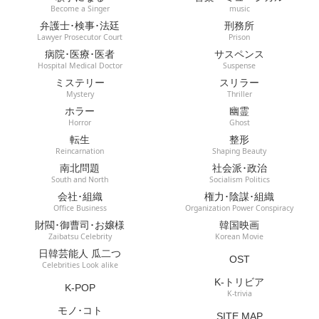
Become a Singer
music
弁護士･検事･法廷
刑務所
Lawyer Prosecutor Court
Prison
病院･医療･医者
サスペンス
Hospital Medical Doctor
Suspense
ミステリー
スリラー
Mystery
Thriller
ホラー
幽霊
Horror
Ghost
転生
整形
Reincarnation
Shaping Beauty
南北問題
社会派･政治
South and North
Socialism Politics
会社･組織
権力･陰謀･組織
Office Business
Organization Power Conspiracy
財閥･御曹司･お嬢様
韓国映画
Zaibatsu Celebrity
Korean Movie
日韓芸能人 瓜二つ
OST
Celebrities Look alike
K-トリビア
K-POP
K-trivia
モノ･コト
SITE MAP