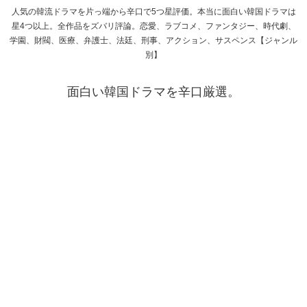
人気の韓流ドラマを片っ端から辛口で5つ星評価。本当に面白い韓国ドラマは
星4つ以上。全作品をズバリ評論。恋愛、ラブコメ、ファンタジー、時代劇、
学園、財閥、医療、弁護士、法廷、刑事、アクション、サスペンス【ジャンル
別】
面白い韓国ドラマを辛口厳選。