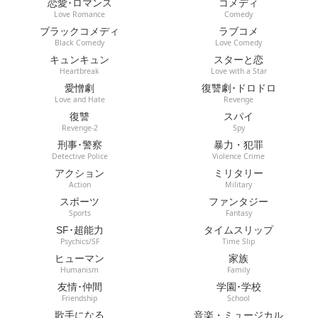
恋愛･ロマンス
コメディ
Love Romance
Comedy
ブラックコメディ
ラブコメ
Black Comedy
Love Comedy
キュンキュン
スターと恋
Heartbreak
Love with a Star
愛憎劇
復讐劇･ドロドロ
Love and Hate
Revenge
復讐
スパイ
Revenge-2
Spy
刑事･警察
暴力・犯罪
Detective Police
Violence Crime
アクション
ミリタリー
Action
Military
スポーツ
ファンタジー
Sports
Fantasy
SF･超能力
タイムスリップ
Psychics/SF
Time Slip
ヒューマン
家族
Humanism
Family
友情･仲間
学園･学校
Friendship
School
歌手になる
音楽・ミュージカル