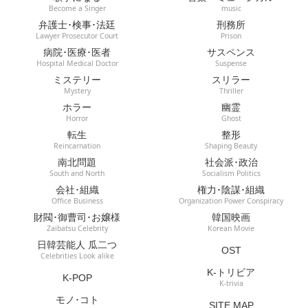
Become a Singer
music
弁護士･検事･法廷
刑務所
Lawyer Prosecutor Court
Prison
病院･医療･医者
サスペンス
Hospital Medical Doctor
Suspense
ミステリー
スリラー
Mystery
Thriller
ホラー
幽霊
Horror
Ghost
転生
整形
Reincarnation
Shaping Beauty
南北問題
社会派･政治
South and North
Socialism Politics
会社･組織
権力･陰謀･組織
Office Business
Organization Power Conspiracy
財閥･御曹司･お嬢様
韓国映画
Zaibatsu Celebrity
Korean Movie
日韓芸能人 瓜二つ
OST
Celebrities Look alike
K-トリビア
K-POP
K-trivia
モノ･コト
SITE MAP