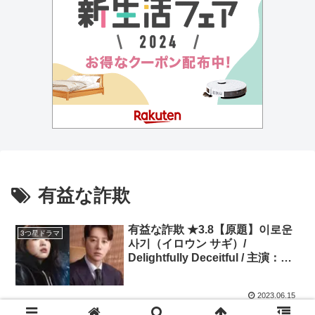
有益な詐欺
有益な詐欺 ★3.8【原題】이로운
3つ星ドラマ
사기（イロウン サギ）/
Delightfully Deceitful / 主演：チ
ョン・ウヒ、キム・ドンウク
2023.06.15