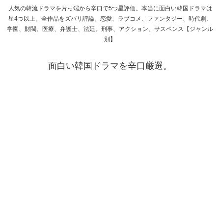
人気の韓流ドラマを片っ端から辛口で5つ星評価。本当に面白い韓国ドラマは
星4つ以上。全作品をズバリ評論。恋愛、ラブコメ、ファンタジー、時代劇、
学園、財閥、医療、弁護士、法廷、刑事、アクション、サスペンス【ジャンル
別】
面白い韓国ドラマを辛口厳選。