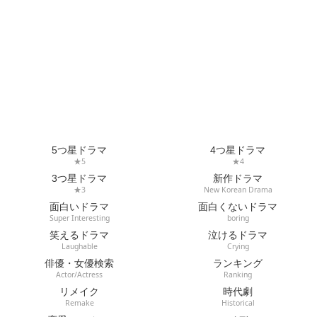
5つ星ドラマ
4つ星ドラマ
★5
★4
3つ星ドラマ
新作ドラマ
★3
New Korean Drama
面白いドラマ
面白くないドラマ
Super Interesting
boring
笑えるドラマ
泣けるドラマ
Laughable
Crying
俳優・女優検索
ランキング
Actor/Actress
Ranking
リメイク
時代劇
Remake
Historical