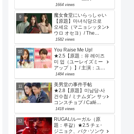
ン・ソッキュ、アン・ヒ
1664 views
ョソプ、イ・ソンギョン
魔女食堂にいらっしゃい
【原題】마녀식당으로
오세요（マニョシッタン
ウロ オセヨ）/ The
Witch's Diner ★3.2 ソ
1582 views
ン・ジヒョ、ナム・ジヒ
You Raise Me Up!
ョン
★2.5【原題：유 레이즈
미 업（ユーレイズミー
アップ ）】/ 主演：ユ
ン･シユン、アン･ヒヨン
1484 views
美男堂の事件手帖
★2.8【原題】미남당-사
건수첩 / ミナムダン サッ
コンスチョプ / Café
Minamdang / 主演：ソ・
1418 views
イングク、オ・ヨンソ
RUGAL/ルーガル（原
題：루갈）★2.5 チェ･
ジニョク、パク･ソンウ