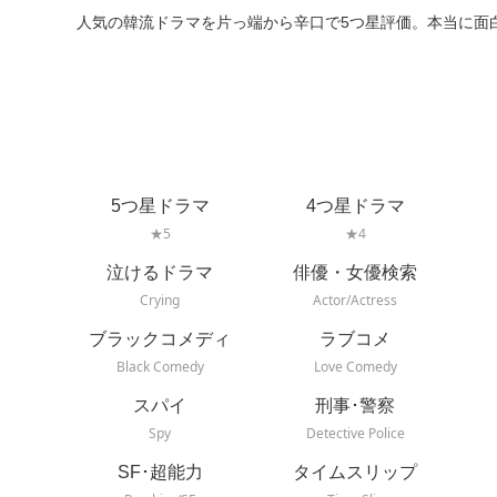
人気の韓流ドラマを片っ端から辛口で5つ星評価。本当に面
5つ星ドラマ
4つ星ドラマ
★5
★4
泣けるドラマ
俳優・女優検索
Crying
Actor/Actress
ブラックコメディ
ラブコメ
Black Comedy
Love Comedy
スパイ
刑事･警察
Spy
Detective Police
SF･超能力
タイムスリップ