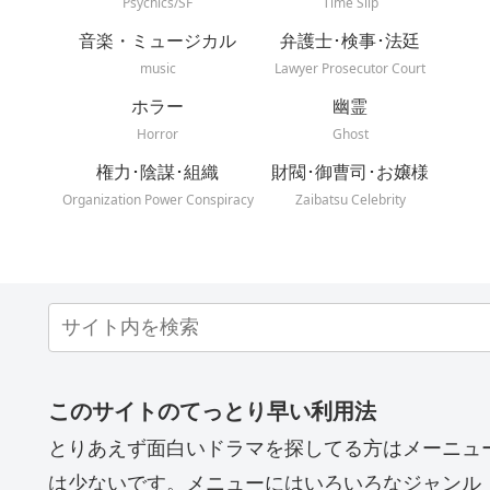
Psychics/SF
Time Slip
音楽・ミュージカル
弁護士･検事･法廷
music
Lawyer Prosecutor Court
ホラー
幽霊
Horror
Ghost
権力･陰謀･組織
財閥･御曹司･お嬢様
Organization Power Conspiracy
Zaibatsu Celebrity
このサイトのてっとり早い利用法
とりあえず面白いドラマを探してる方はメーニュ
は少ないです。メニューにはいろいろなジャンル