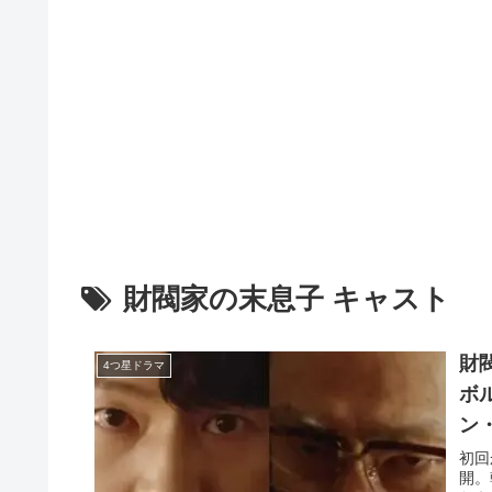
財閥家の末息子 キャスト
財
4つ星ドラマ
ボル
ン
初回
開。