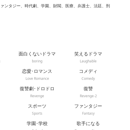
ファンタジー、時代劇、学園、財閥、医療、弁護士、法廷、刑
面白くないドラマ
笑えるドラマ
g
boring
Laughable
恋愛･ロマンス
コメディ
Love Romance
Comedy
復讐劇･ドロドロ
復讐
Revenge
Revenge-2
スポーツ
ファンタジー
Sports
Fantasy
学園･学校
歌手になる