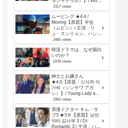
ヨジャドゥル）】/ Work
Later, Drink Now /
3317 views
Drinker City Women / 主
ムービング ★4.4 /
演：イ･ソンビン、ハン･
Moving【原題】무빙
ソナ、チョン･ウンジ
（ムビン）/ 主演：リ
ュ・スンリョン、ハン・
ヒョジュ、チョ・インソ
2445 views
ン
韓流ドラマは、なぜ面白
いのか？
1939 views
紳士とお嬢さん
★4.0【原題：신사와 아
가씨（シンサワ アガ
シ）】/ Young Lady and
Gentleman / 主演：チ･
1902 views
ヒョヌ、イ･セヒ
浪漫ドクター キム・サ
ブ3 ★3.8 【原題】낭만
닥터 김사부 3 / Dr.
Romantic 3 / 主演：ハ