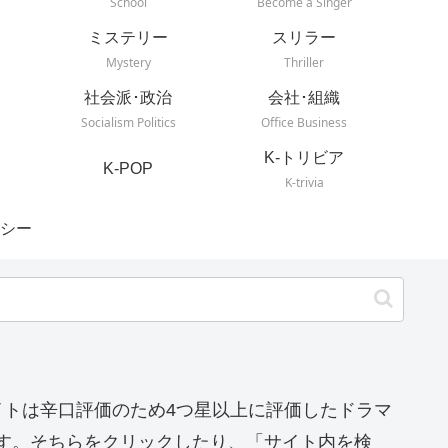
School
Become a Singer
ミステリー
スリラー
Mystery
Thriller
社会派･政治
会社･組織
Socialism Politics
Office Business
K-トリビア
K-POP
K-trivia
シー
イトは辛口評価のため4つ星以上に評価したドラマ
す。そちらをクリックしたり、「サイト内を検