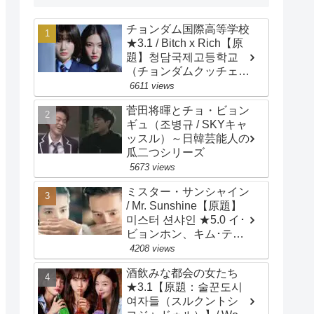
チョンダム国際高等学校
★3.1 / Bitch x Rich【原
題】청담국제고등학교
（チョンダムクッチェ
コドゥンハッキョ）/
6611 views
Cheongdam
菅田将暉とチョ・ビョン
International High
ギュ（조병규 / SKYキャ
School / 主演：イ・ウン
ッスル）～日韓芸能人の
セム、イェリ
瓜二つシリーズ
5673 views
ミスター・サンシャイン
/ Mr. Sunshine【原題】
미스터 션샤인 ★5.0 イ･
ビョンホン、キム･テ
リ、ユ･ヨンソク、ピョ
4208 views
ン･ヨハン、チョ･ウジ
酒飲みな都会の女たち
ン、キム･ビョンチョ
★3.1【原題：술꾼도시
ル、キム･サラン、ペ･ジ
여자들（スルクントシ
ョンナム、チェ･ムソン