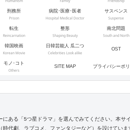
Humanism
Family
Friendship
刑務所
病院･医療･医者
サスペンス
Prison
Hospital Medical Doctor
Suspense
転生
整形
南北問題
Reincarnation
Shaping Beauty
South and North
韓国映画
日韓芸能人 瓜二つ
OST
Korean Movie
Celebrities Look alike
モノ･コト
SITE MAP
プライバシーポリ
Others
ーにある「5つ星ドラマ」を選んでみてください。本サ
（時代劇、ラブコメ、ファンタジーなど）を設けていま