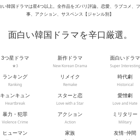
白い韓国ドラマは星4つ以上。全作品をズバリ評論。恋愛、ラブコメ、
事、アクション、サスペンス【ジャンル別】
面白い韓国ドラマを辛口厳選。
3つ星ドラマ
新作ドラマ
面白いドラマ
★3
New Korean Drama
Super Interestin
ランキング
リメイク
時代劇
Ranking
Remake
Historical
キュンキュン
スターと恋
愛憎劇
Heartbreak
Love with a Star
Love and Hate
暴力・犯罪
アクション
ミリタリー
Violence Crime
Action
Military
ヒューマン
家族
友情･仲間