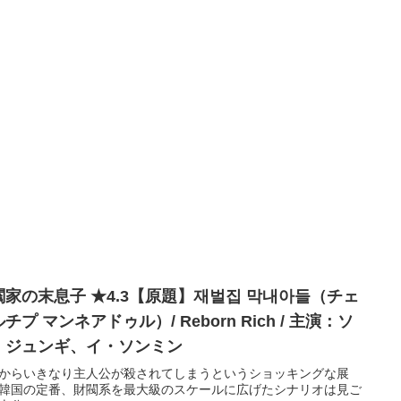
閥家の末息子 ★4.3【原題】재벌집 막내아들（チェ
チプ マンネアドゥル）/ Reborn Rich / 主演：ソ
・ジュンギ、イ・ソンミン
からいきなり主人公が殺されてしまうというショッキングな展
韓国の定番、財閥系を最大級のスケールに広げたシナリオは見ご