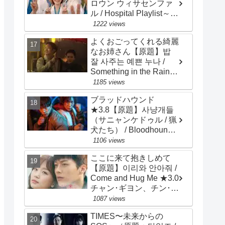
ロウン ウィサセンファ
ル / Hospital Playlist～
Wise Doctor Life）★4.0
1222 views
チョ･ジョンソク、チョ
よくおごってくれる綺麗
ン･ギョンホ、ユ･ヨンソ
なお姉さん【原題】밥
ク
잘 사주는 예쁜 누나 /
Something in the Rain～
Pretty Sister Who Buys
1185 views
Me Food ★3.0 ソン・イ
ブラッドハウンド
ェジン、チョン・ヘイン
★3.8【原題】사냥개들
（サニャンケドゥル / 猟
犬たち） / Bloodhounds
/ 主演：ウ・ドファン、
1106 views
イ・サンイ
ここに来て抱きしめて
【原題】이리와 안아줘 /
Come and Hug Me ★3.0
チャン･ギヨン、チン･キ
ジュ、ナム･ダルム、リ
1087 views
ュ･ハンビ、ホ･ジュノ
TIMES〜未来からの