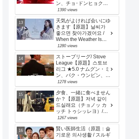
ン、チョ･ドンヒョク、
チョン･ヘイン
1390 views
天気がよければ会いにゆ
きます【原題】날씨가
좋으면 찾아가겠어요 /
When the Weather Is
Fine）★2.8 ソ・ガンジ
1280 views
ュン、パク・ミニョン
ストーブリーグ/ Stove
League【原題】스토브
리그 ★5.0 ナムグン・ミ
ン、パク・ウンビン、
オ・ジョンセ、チョ・ビ
1278 views
ョンギュ
夕食、一緒に食べません
か？【原題】저녁 같이
드실래요（チョノッ カ
ッチ トゥシッレヨ）/
Dinner Mate ★3.2 ソン･
1267 views
スンホン、ソ･ジヘ
賢い医師生活（原題：슬
기로운 의사생활 / スルギ