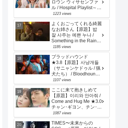
ロウン ウィサセンファ
ル / Hospital Playlist～
Wise Doctor Life）★4.0
1223 views
チョ･ジョンソク、チョ
よくおごってくれる綺麗
ン･ギョンホ、ユ･ヨンソ
なお姉さん【原題】밥
ク
잘 사주는 예쁜 누나 /
Something in the Rain～
Pretty Sister Who Buys
1185 views
Me Food ★3.0 ソン・イ
ブラッドハウンド
ェジン、チョン・ヘイン
★3.8【原題】사냥개들
（サニャンケドゥル / 猟
犬たち） / Bloodhounds
/ 主演：ウ・ドファン、
1107 views
イ・サンイ
ここに来て抱きしめて
【原題】이리와 안아줘 /
Come and Hug Me ★3.0
チャン･ギヨン、チン･キ
ジュ、ナム･ダルム、リ
1087 views
ュ･ハンビ、ホ･ジュノ
TIMES〜未来からの