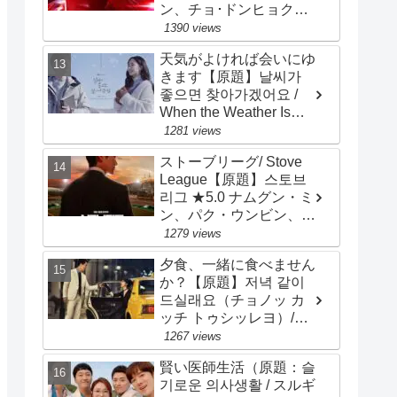
ン、チョ･ドンヒョク、
チョン･ヘイン
1390 views
天気がよければ会いにゆ
きます【原題】날씨가
좋으면 찾아가겠어요 /
When the Weather Is
Fine）★2.8 ソ・ガンジ
1281 views
ュン、パク・ミニョン
ストーブリーグ/ Stove
League【原題】스토브
리그 ★5.0 ナムグン・ミ
ン、パク・ウンビン、
オ・ジョンセ、チョ・ビ
1279 views
ョンギュ
夕食、一緒に食べません
か？【原題】저녁 같이
드실래요（チョノッ カ
ッチ トゥシッレヨ）/
Dinner Mate ★3.2 ソン･
1267 views
スンホン、ソ･ジヘ
賢い医師生活（原題：슬
기로운 의사생활 / スルギ