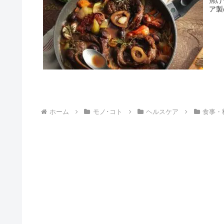
ア製
ホーム
モノ･コト
ヘルスケア
食事・