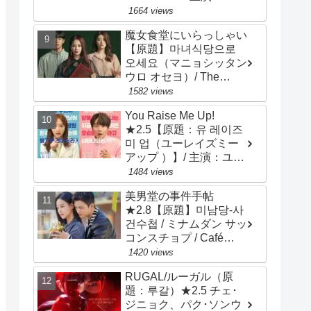
ン・ソッキュ、アン・ヒ
1664 views
ョソプ、イ・ソンギョン
魔女食堂にいらっしゃい
【原題】마녀식당으로
오세요（マニョシッタン
ウロ オセヨ）/ The
Witch's Diner ★3.2 ソ
1582 views
ン・ジヒョ、ナム・ジヒ
You Raise Me Up!
ョン
★2.5【原題：유 레이즈
미 업（ユーレイズミー
アップ ）】/ 主演：ユ
ン･シユン、アン･ヒヨン
1484 views
美男堂の事件手帖
★2.8【原題】미남당-사
건수첩 / ミナムダン サッ
コンスチョプ / Café
Minamdang / 主演：ソ・
1420 views
イングク、オ・ヨンソ
RUGAL/ルーガル（原
題：루갈）★2.5 チェ･
ジニョク、パク･ソンウ