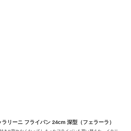
ッラリーニ フライパン 24cm 深型（フェラーラ）
付きが取れなくなってしまったフライパンを買い替えた。イタリ