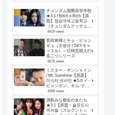
チョンダム国際高等学校
★3.1 / Bitch x Rich【原
題】청담국제고등학교
（チョンダムクッチェ
コドゥンハッキョ）/
6615 views
Cheongdam
菅田将暉とチョ・ビョン
International High
ギュ（조병규 / SKYキャ
School / 主演：イ・ウン
ッスル）～日韓芸能人の
セム、イェリ
瓜二つシリーズ
5675 views
ミスター・サンシャイン
/ Mr. Sunshine【原題】
미스터 션샤인 ★5.0 イ･
ビョンホン、キム･テ
リ、ユ･ヨンソク、ピョ
4208 views
ン･ヨハン、チョ･ウジ
酒飲みな都会の女たち
ン、キム･ビョンチョ
★3.1【原題：술꾼도시
ル、キム･サラン、ペ･ジ
여자들（スルクントシ
ョンナム、チェ･ムソン