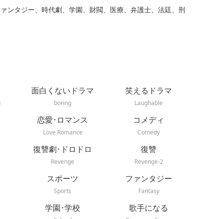
ファンタジー、時代劇、学園、財閥、医療、弁護士、法廷、刑
面白くないドラマ
笑えるドラマ
g
boring
Laughable
恋愛･ロマンス
コメディ
Love Romance
Comedy
復讐劇･ドロドロ
復讐
Revenge
Revenge-2
スポーツ
ファンタジー
Sports
Fantasy
学園･学校
歌手になる