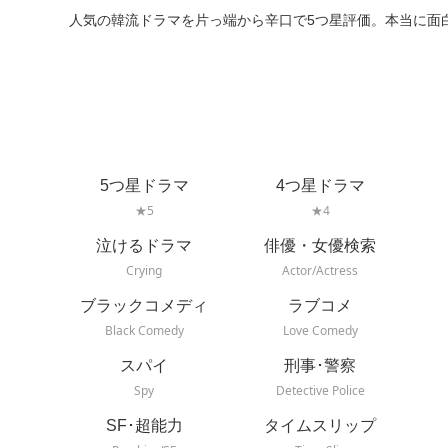
人気の韓流ドラマを片っ端から辛口で5つ星評価。本当に面
5つ星ドラマ
4つ星ドラマ
★5
★4
泣けるドラマ
俳優・女優検索
Crying
Actor/Actress
ブラックコメディ
ラブコメ
Black Comedy
Love Comedy
スパイ
刑事･警察
Spy
Detective Police
SF･超能力
タイムスリップ