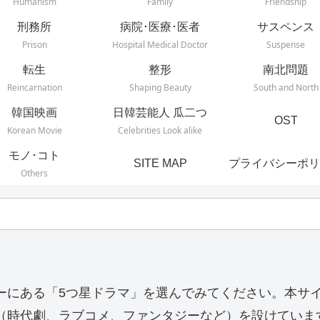
Humanism
Family
Friendship
刑務所
病院･医療･医者
サスペンス
Prison
Hospital Medical Doctor
Suspense
転生
整形
南北問題
Reincarnation
Shaping Beauty
South and North
韓国映画
日韓芸能人 瓜二つ
OST
Korean Movie
Celebrities Look alike
モノ･コト
SITE MAP
プライバシーポリ
Others
ーにある「5つ星ドラマ」を選んでみてください。本サ
（時代劇、ラブコメ、ファンタジーなど）を設けていま