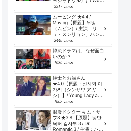
ヨジャドゥル）】/ Work
Later, Drink Now /
3317 views
Drinker City Women / 主
ムービング ★4.4 /
演：イ･ソンビン、ハン･
Moving【原題】무빙
ソナ、チョン･ウンジ
（ムビン）/ 主演：リ
ュ・スンリョン、ハン・
ヒョジュ、チョ・インソ
2445 views
ン
韓流ドラマは、なぜ面白
いのか？
1939 views
紳士とお嬢さん
★4.0【原題：신사와 아
가씨（シンサワ アガ
シ）】/ Young Lady and
Gentleman / 主演：チ･
1902 views
ヒョヌ、イ･セヒ
浪漫ドクター キム・サ
ブ3 ★3.8 【原題】낭만
닥터 김사부 3 / Dr.
Romantic 3 / 主演：ハ