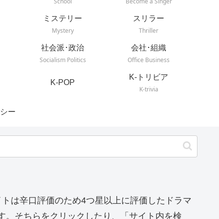
School
Become a Singer
ミステリー
スリラー
Mystery
Thriller
社会派･政治
会社･組織
Socialism Politics
Office Business
K-トリビア
K-POP
K-trivia
シー
イトは辛口評価のため4つ星以上に評価したドラマ
す。そちらをクリックしたり、「サイト内を検