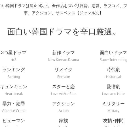
白い韓国ドラマは星4つ以上。全作品をズバリ評論。恋愛、ラブコメ、
事、アクション、サスペンス【ジャンル別】
面白い韓国ドラマを辛口厳選。
3つ星ドラマ
新作ドラマ
面白いドラマ
★3
New Korean Drama
Super Interestin
ランキング
リメイク
時代劇
Ranking
Remake
Historical
キュンキュン
スターと恋
愛憎劇
Heartbreak
Love with a Star
Love and Hate
暴力・犯罪
アクション
ミリタリー
Violence Crime
Action
Military
ヒューマン
家族
友情･仲間