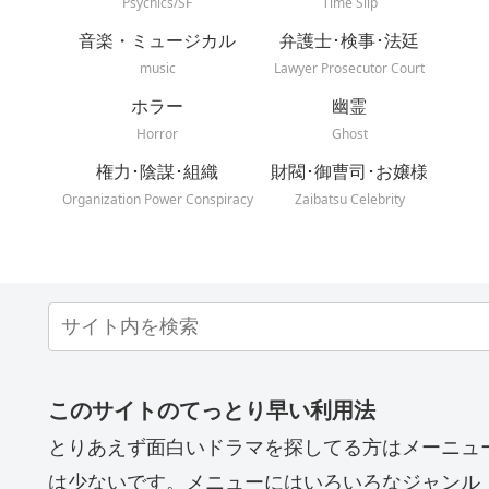
Psychics/SF
Time Slip
音楽・ミュージカル
弁護士･検事･法廷
music
Lawyer Prosecutor Court
ホラー
幽霊
Horror
Ghost
権力･陰謀･組織
財閥･御曹司･お嬢様
Organization Power Conspiracy
Zaibatsu Celebrity
このサイトのてっとり早い利用法
とりあえず面白いドラマを探してる方はメーニュ
は少ないです。メニューにはいろいろなジャンル